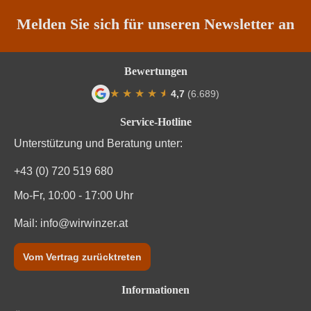
Melden Sie sich für unseren Newsletter an
Bewertungen
★
★
★
★
★
★
4,7
(6.689)
Durchschnittliche Bewertung von 4.7 von
Service-Hotline
Unterstützung und Beratung unter:
+43 (0) 720 519 680
Mo-Fr, 10:00 - 17:00 Uhr
Mail:
info@wirwinzer.at
Vom Vertrag zurücktreten
Informationen