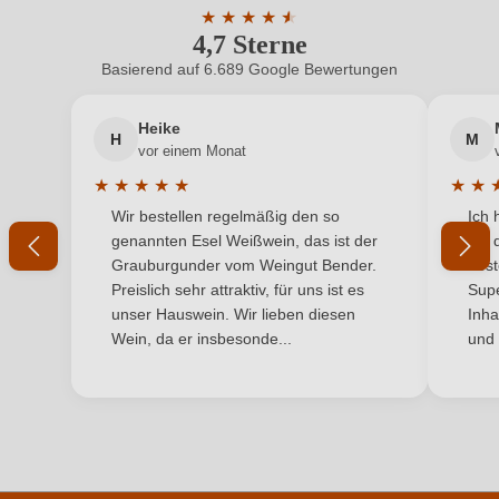
Land
★
★
★
★
★
★
Italien
4,7 Sterne
Durchschnittliche Bewertung von 4.7 
Qualität
Vino Generico
Basierend auf 6.689 Google Bewertungen
Neuer Kunde?
Neuer Kunde?
Rebsorte
Cuvée (Rosé)
Heike
H
M
Ihre E-Mail-Adresse
vor einem Monat
Region
Basilikata
★
★
★
★
★
★
★
Durchschnittliche Bewertung von 5 von 5 Sternen
Durchs
Wir bestellen regelmäßig den so
Ich 
Traubenfarbe
Ihr Passwort
Rot
genannten Esel Weißwein, das ist der
mit 
Grauburgunder vom Weingut Bender.
best
Weinart
Rosé
Ich habe mein Passwort vergessen
Preislich sehr attraktiv, für uns ist es
Supe
unser Hauswein. Wir lieben diesen
Inha
Wein, da er insbesonde...
und 
ANMELDEN