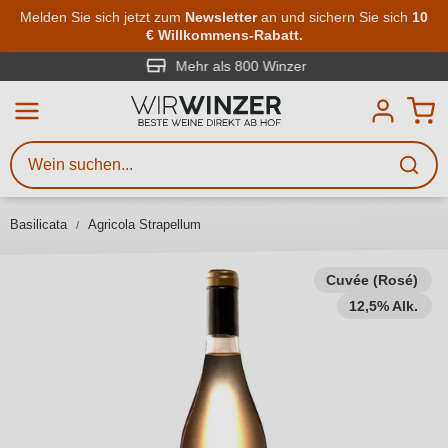
Zum Hauptinhalt springen
Melden Sie sich jetzt zum
Newsletter
an und sichern Sie sich
10
€ Willkommens-Rabatt.
Weinsuche
Mindestens 3 Zeichen eingeben
Mehr als 800 Winzer
Beschreiben Sie, welchen Wein
Sie suchen – ob nach Geschmack,
Anlass, Weinnamen, Rebsorte,
Basilicata
Agricola Strapellum
Region, Winzer oder anderen
Kriterien.
Cuvée (Rosé)
12,5% Alk.