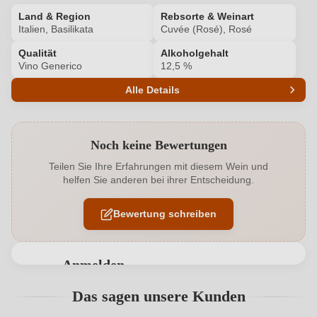
Land & Region
Rebsorte & Weinart
Italien, Basilikata
Cuvée (Rosé), Rosé
Qualität
Alkoholgehalt
Vino Generico
12,5 %
Alle Details
Produktnummer
6461005000
Noch keine Bewertungen
Alkoholgehalt in %
12,5 %
Teilen Sie Ihre Erfahrungen mit diesem Wein und
helfen Sie anderen bei ihrer Entscheidung.
Allergene
Enthält Sulfite
Bewertung schreiben
Hersteller
Agricola Strapellum
Hersteller
Società Agricola Cantine Strapellum s.r.l., Via delle
adresse
Acque Minerali 14 -15, 85028 Rionero in Vulture, Italien
Anmelden
Bewertungen können nur von angemeldeten
Das sagen unsere Kunden
Inhalt
0,75 L
Benutzern abgegeben werden. Bitte loggen Sie sich
ein, oder erstellen Sie einen neuen Account.