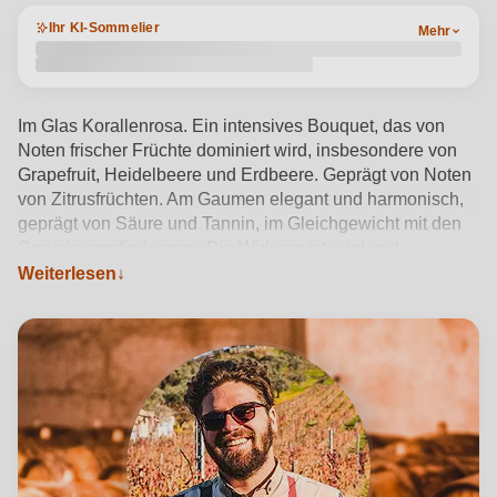
Ihr KI-Sommelier
Mehr
Im Glas Korallenrosa. Ein intensives Bouquet, das von
Noten frischer Früchte dominiert wird, insbesondere von
Grapefruit, Heidelbeere und Erdbeere. Geprägt von Noten
von Zitrusfrüchten. Am Gaumen elegant und harmonisch,
geprägt von Säure und Tannin, im Gleichgewicht mit den
Geruchsempfindungen. Die Wirkung ist edel und
Weiterlesen
anhaltend.
Produktdetails anzeigen →