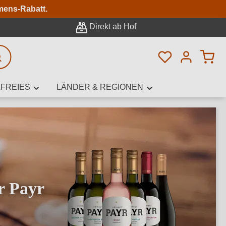
n
mens-Rabatt.
Direkt ab Hof
Du hast 0 Pro
rweiterte Suche
FREIES
LÄNDER & REGIONEN
innamen,
r Payr