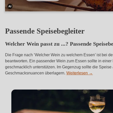
Dieses
Bild
wurde
Passende Speisebegleiter
mithilfe
von
Welcher Wein passt zu ...? Passende Speisebe
KI
verändert.
Die Frage nach ‘Welcher Wein zu welchem Essen’ ist bei d
beantworten.
Ein passender Wein zum Essen sollte in einer 
geschmacklich unterstützen. Im Gegenzug sollte die Speise
Geschmacksnuancen überlagern.
Weiterlesen
→