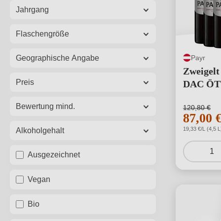
Jahrgang
Flaschengröße
Payr
Geographische Angabe
Zweigel
Preis
DAC ÖTW
trocken 
Bewertung mind.
120,80 €
Weinglä
87,00 
Glasswor
19,33 €/L (4,5 L
Alkoholgehalt
1
Ausgezeichnet
Vegan
Bio