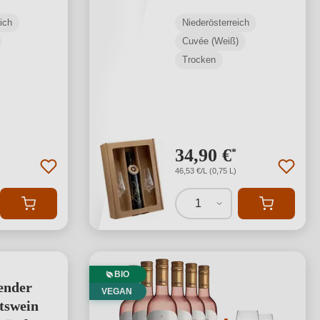
ot
Gläsern weiß
ich
Niederösterreich
Cuvée (Weiß)
Trocken
34,90 €
*
46,53 €/L (0,75 L)
1
BIO
ender
VEGAN
tswein