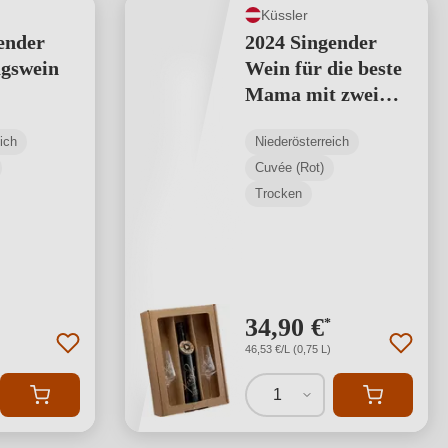
Küssler
ender
2024 Singender
agswein
Wein für die beste
Mama mit zwei
karton
Küssler-Gläsern
ich
Niederösterreich
rot
Cuvée (Rot)
Trocken
34,90 €
*
46,53 €/L (0,75 L)
1