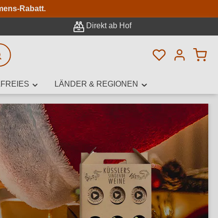
n
mens-Rabatt.
Direkt ab Hof
Du hast 0 Pro
rweiterte Suche
FREIES
LÄNDER & REGIONEN
innamen,