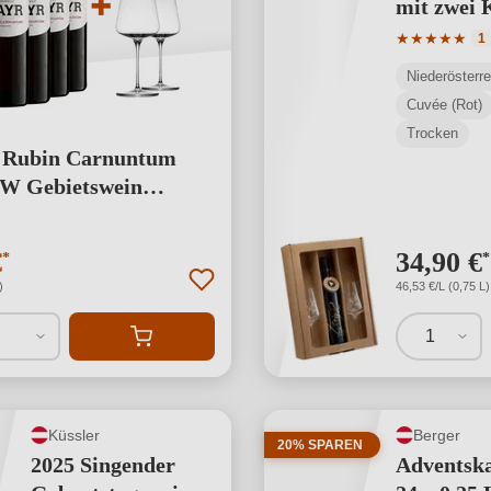
mit zwei 
Gläsern r
Durchschnit
★
★
★
★
★
1
Niederösterre
Cuvée (Rot)
Trocken
t Rubin Carnuntum
 Gebietswein
Bio + 2 GRATIS
ser von UNO
€
34,90 €
*
*
ks Bio - Weingut Payr
)
46,53 €/L (0,75 L)
1
Küssler
Berger
20% SPAREN
2025 Singender
Adventsk