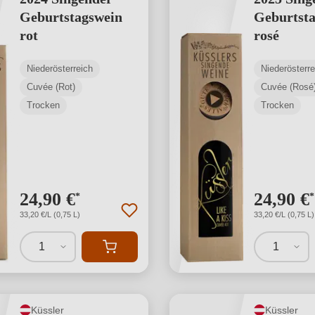
Geburtstagswein
Geburtst
rot
rosé
Niederösterreich
Niederösterre
Cuvée (Rot)
Cuvée (Rosé
Trocken
Trocken
24,90 €
24,90 €
*
*
33,20 €/L (0,75 L)
33,20 €/L (0,75 L)
1
1
Küssler
Küssler