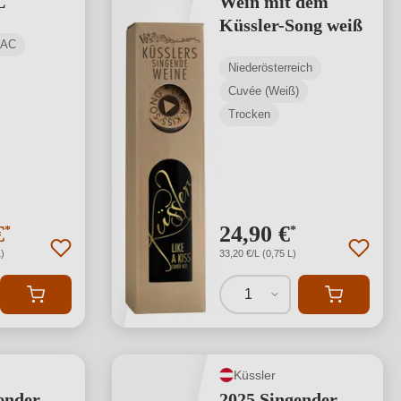
L
Wein mit dem
Küssler-Song weiß
DAC
Niederösterreich
Cuvée (Weiß)
Trocken
€
24,90 €
*
*
)
33,20 €/L (0,75 L)
1
Küssler
ender
2025 Singender