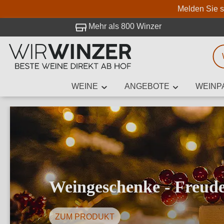
Melden Sie s
 Besuch bei WirWinzer.
Mehr als 800 Winzer
WEINE
ANGEBOTE
WEINP
Weinsuche
Mindestens 3
Beschre
Weingeschenke - Freud
ZUM PRODUKT