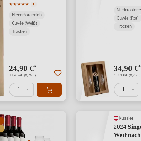
Gläsern r
Durchschnittliche Bewertung von 5 von 5 Sternen
★
★
★
★
★
1
Niederösterre
Niederösterreich
Cuvée (Rot)
Cuvée (Weiß)
Trocken
Trocken
24,90 €
34,90 €
*
*
33,20 €/L (0,75 L)
46,53 €/L (0,75 L)
1
1
Küssler
2024 Sing
Weihnach