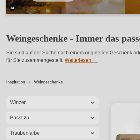
Dieses
Bild
wurde
Weingeschenke -
Immer das pass
mithilfe
von
Sie sind auf der Suche nach einem originellen Geschenk o
KI
für Sie zusammengestellt.
Weiterlesen
→
verändert.
Inspiration
Weingeschenke
Winzer
Passt zu
Traubenfarbe