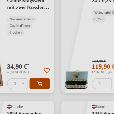
Geburtstagswein
24 x 0,25 
mit zwei Küssler-
Weinviertel 
Gläsern rosé
Niederösterreich
0,25 L
Cuvée (Rosé)
Trocken
149,90 €
34,90 €
119,90 
*
46,53 €/L (0,75 L)
479,60 €/L (0,25 L
1
1
Küssler
Küssler
2024 Singender
2025 Sing