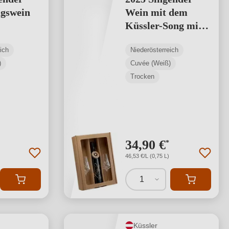
agswein
Wein mit dem
Küssler-Song mit
zwei Küssler-
ich
Niederösterreich
Gläsern weiß
)
Cuvée (Weiß)
Trocken
34,90 €
*
46,53 €/L (0,75 L)
1
Küssler