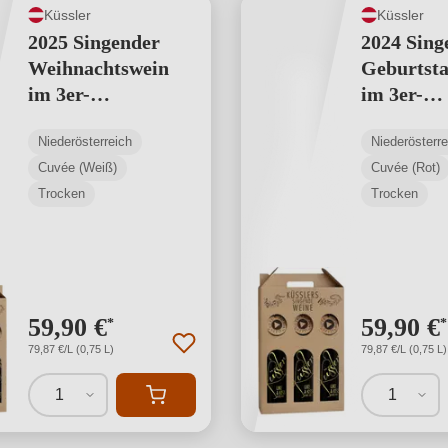
Küssler
Küssler
2025 Singender
2024 Sing
Weihnachtswein
Geburtst
im 3er-
im 3er-
Geschenkkarton
Geschenk
Niederösterreich
Niederösterre
weiß
rot
Cuvée (Weiß)
Cuvée (Rot)
Trocken
Trocken
59,90 €
59,90 €
*
*
79,87 €/L (0,75 L)
79,87 €/L (0,75 L)
1
1