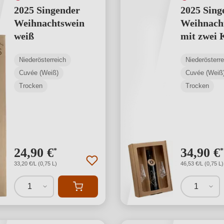
2025 Singender
2025 Sing
Weihnachtswein
Weihnach
weiß
mit zwei 
Gläsern w
Niederösterreich
Niederösterre
Cuvée (Weiß)
Cuvée (Weiß
Trocken
Trocken
24,90 €
34,90 €
*
*
33,20 €/L (0,75 L)
46,53 €/L (0,75 L)
1
1