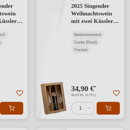
ender
2025 Singender
tswein
Weihnachtswein
Küssler-
mit zwei Küssler-
eiß
Gläsern rosé
ich
Niederösterreich
)
Cuvée (Rosé)
Trocken
34,90 €
*
46,53 €/L (0,75 L)
1