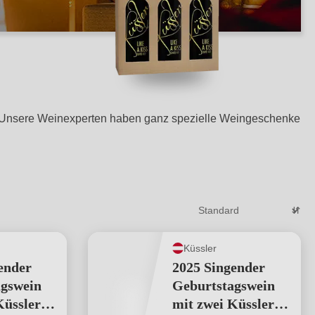
g! Unsere Weinexperten haben ganz spezielle Weingeschenke
Küssler
ender
2025 Singender
agswein
Geburtstagswein
Küssler-
mit zwei Küssler-