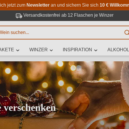
Zum Hauptinhalt springen
Zur Suche springen
Zur Hauptnavigation springe
ich jetzt zum
Newsletter
an und sichern Sie sich
10 € Willkom
Versandkostenfrei ab 12 Flaschen je Winzer
E
AKETE
WINZER
INSPIRATION
ALKOHOL
 Zeichen eingeben
iben Sie, welchen Wein Sie suchen – ob nach Geschmack, Anlass, We
Rebsorte, Region, Winzer oder anderen Kriterien.
e verschenken