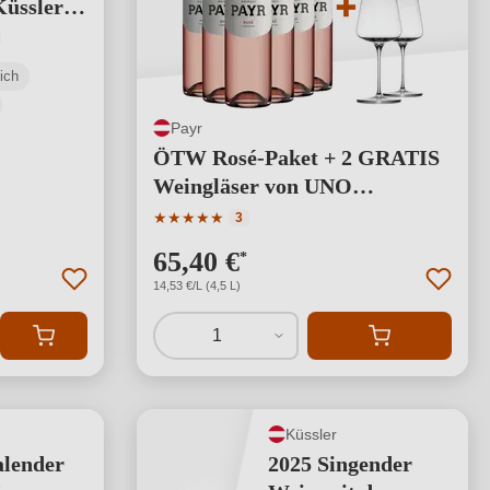
Küssler-
ot
tliche Bewertung von 5 von 5 Sternen
ich
Payr
ÖTW Rosé-Paket + 2 GRATIS
Weingläser von UNO
Glassworks BIO
Durchschnittliche Bewertung von 5 von 5 S
★
★
★
★
★
3
65,40 €
*
14,53 €/L (4,5 L)
1
Küssler
alender
2025 Singender