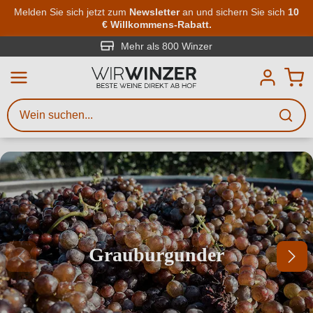
Zum Hauptinhalt springen
Melden Sie sich jetzt zum
Newsletter
an und sichern Sie sich
10
€ Willkommens-Rabatt.
Weinsuche
Mindestens 3 Zeichen eingeben
Mehr als 800 Winzer
Beschreiben Sie, welchen Wein
Sie suchen – ob nach Geschmack,
Anlass, Weinnamen, Rebsorte,
Grauburgunder
Region, Winzer oder anderen
Kriterien.
Grauburgunder