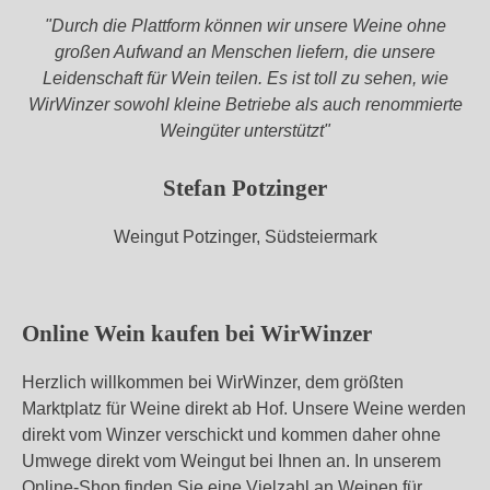
"Durch die Plattform können wir unsere Weine ohne
ses
großen Aufwand an Menschen liefern, die unsere
Bild
Leidenschaft für Wein teilen. Es ist toll zu sehen, wie
wur
WirWinzer sowohl kleine Betriebe als auch renommierte
de
mith
Weingüter unterstützt"
ilfe
von
Stefan Potzinger
KI
verä
Weingut Potzinger, Südsteiermark
nder
t.
Online Wein kaufen bei WirWinzer
Herzlich willkommen bei WirWinzer, dem größten
Marktplatz für Weine direkt ab Hof. Unsere Weine werden
direkt vom Winzer verschickt und kommen daher ohne
Umwege direkt vom Weingut bei Ihnen an. In unserem
Online-Shop finden Sie eine Vielzahl an Weinen für