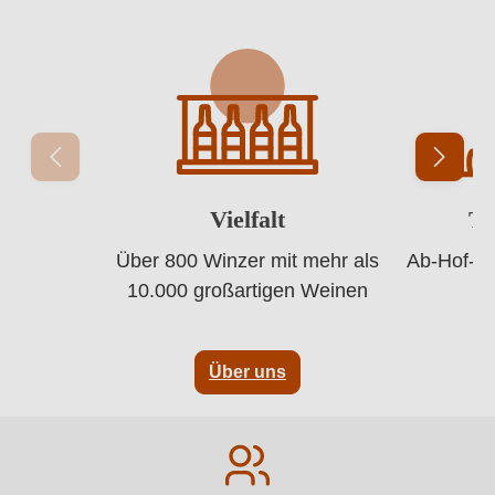
Vielfalt
Tr
Über 800 Winzer mit mehr als
Ab-Hof-Pre
10.000 großartigen Weinen
1 / 4
Über uns