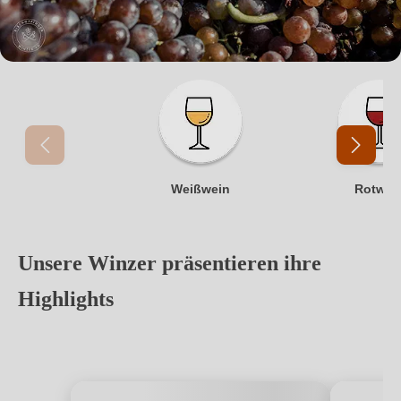
1 / 3
Weißwein
Rotwein
Weißwein
Rotwei
1 / 5
Unsere Winzer präsentieren ihre
Highlights