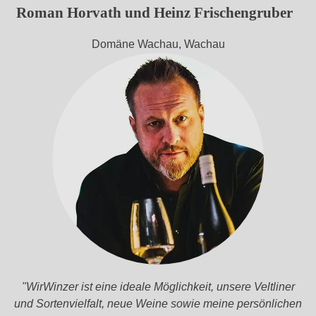
von
Roman Horvath und Heinz Frischengruber
KI
verä
Domäne Wachau, Wachau
nder
t.
Die
"WirWinzer ist eine ideale Möglichkeit, unsere Veltliner
ses
und Sortenvielfalt, neue Weine sowie meine persönlichen
Bild