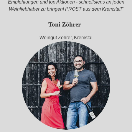
Empfehlungen und top Aktionen - schnellstens an jeden
wur
Weinliebhaber zu bringen! PROST aus dem Kremstal!"
de
mith
ilfe
Toni Zöhrer
von
KI
Weingut Zöhrer, Kremstal
verä
nder
t.
Die