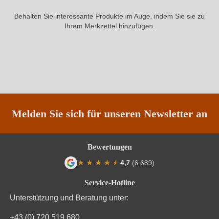
Behalten Sie interessante Produkte im Auge, indem Sie sie zu
Ihrem Merkzettel hinzufügen.
Melden Sie sich für unseren Newsletter an
Bewertungen
★
★
★
★
★
★
4,7
(6.689)
Durchschnittliche Bewertung von 4.7 von
Service-Hotline
Unterstützung und Beratung unter:
+43 (0) 720 519 680