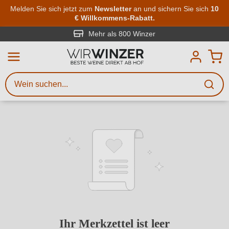
Zum Hauptinhalt springen
Melden Sie sich jetzt zum
Newsletter
an und sichern Sie sich
10
€ Willkommens-Rabatt.
Weinsuche
Mindestens 3 Zeichen eingeben
Mehr als 800 Winzer
Beschreiben Sie, welchen Wein
Sie suchen – ob nach Geschmack,
Anlass, Weinnamen, Rebsorte,
Region, Winzer oder anderen
Kriterien.
Ihr Merkzettel ist leer