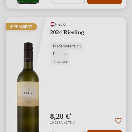
Fleckl
PRÄMIERT
2024 Riesling
Niederösterreich
Riesling
Trocken
8,20 €
*
10,93 €/L (0,75 L)