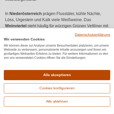
In
Niederösterreich
prägen Flusstäler, kühle Nächte,
Löss, Urgestein und Kalk viele Weißweine. Das
Weinviertel
steht häufig für würzigen Grünen Veltliner mit
Apfel, Zitrus und Pfefferanklängen.
Wachau
,
Kremstal
,
Datenschutzerklärung
Kamptal
und
Traisental
bringen Rieslinge und Veltliner
Wir verwenden Cookies
hervor, die je nach Lage schlank, präzise, kraftvoll oder
Wir können diese zur Analyse unserer Besucherdaten platzieren, um unsere
Webseite zu verbessern, personalisierte Inhalte anzuzeigen und Ihnen ein
lagerfähig wirken können.
Wien
ergänzt die
großartiges Webseiten-Erlebnis zu bieten. Für weitere Informationen zu den
österreichische Weinlandschaft mit dem Wiener
von uns verwendeten Cookies öffnen Sie die Einstellungen.
Gemischten Satz DAC, der Herkunft und
Rebsortenvielfalt verbindet.
Alle akzeptieren
Typische
Stilistische
Herkunft
Cookies konfigurieren
Rebsorten
Orientierung
Grüner
Alle ablehnen
klar, würzig, von
Erweiterte Suche
Niederösterreich
Veltliner,
schlank bis kräftig
Riesling