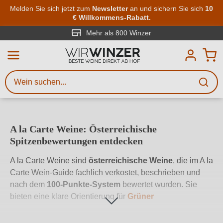
Zum Hauptinhalt springen
Melden Sie sich jetzt zum
Newsletter
an und sichern Sie sich
10
€ Willkommens-Rabatt.
Weinsuche
Mindestens 3 Zeichen eingeben
Mehr als 800 Winzer
Beschreiben Sie, welchen Wein
Sie suchen – ob nach Geschmack,
Anlass, Weinnamen, Rebsorte,
Region, Winzer oder anderen
A la Carte Weine: Österreichische
Kriterien.
Spitzenbewertungen entdecken
A la Carte Weine sind
österreichische Weine
, die im A la
Carte Wein-Guide fachlich verkostet, beschrieben und
nach dem
100-Punkte-System
bewertet wurden. Sie
bieten eine klare Orientierung für
Grüner
Veltliner
,
Riesling
,
Sauvignon Blanc
, Zweigelt,
Blaufränkisch, Sekt und Süßwein. Auf
WirWinzer
finden