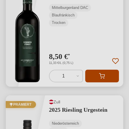
Mittelburgenland DAC
Blaufränkisch
Trocken
8,50 €
*
11,33 €/L (0,75 L)
1
Zull
PRÄMIERT
2025 Riesling Urgestein
Niederösterreich