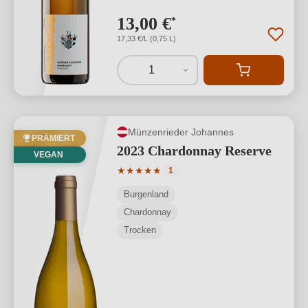
13,00 €
*
17,33 €/L (0,75 L)
1
Münzenrieder Johannes
PRÄMIERT
2023 Chardonnay Reserve
VEGAN
Durchschnittliche Bewertung von 5 von
★
★
★
★
★
1
Burgenland
Chardonnay
Trocken