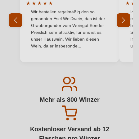
★
★
★
★
★
★
★
Durchschnittliche Bewertung von 5 von 5 Sternen
Durchs
Wir bestellen regelmäßig den so
Ich 
genannten Esel Weißwein, das ist der
mit 
Grauburgunder vom Weingut Bender.
best
Preislich sehr attraktiv, für uns ist es
Supe
unser Hauswein. Wir lieben diesen
Inha
Wein, da er insbesonde...
und 
Mehr als 800 Winzer
Kostenloser Versand ab 12
Flaschen pro Winzer