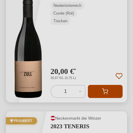
Niederösterreich
Cuvée (Rot)
Trocken
20,00 €
*
26,67 €/L (0,75 L)
1
Neckenmarkt die Winzer
PRÄMIERT
2023 TENERIS