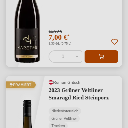
11,90 €
7,00 €
*
9,33 €/L (0,75 L)
1
Roman Gritsch
PRÄMIERT
2023 Grüner Veltliner
Smaragd Ried Steinporz
Niederösterreich
Grüner Veltliner
Trocken