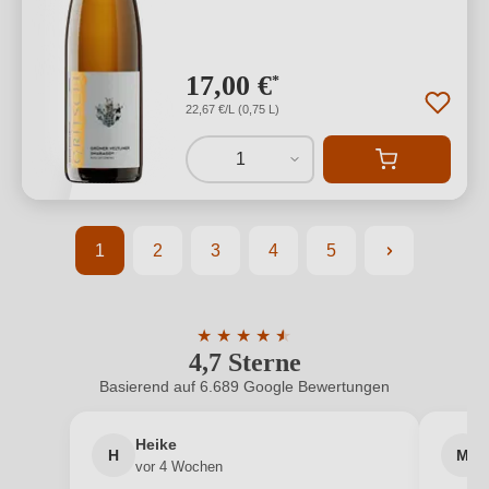
17,00 €
*
22,67 €/L (0,75 L)
1
1
2
3
4
5
Seite
Seite
Seite
Seite
Seite
★
★
★
★
★
★
4,7 Sterne
Durchschnittliche Bewertung von 4.7 
Basierend auf 6.689 Google Bewertungen
Heike
H
M
vor 4 Wochen