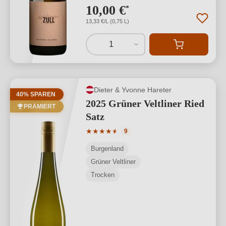
10,00 €
*
13,33 €/L (0,75 L)
1
Dieter & Yvonne Hareter
40% SPAREN
2025 Grüner Veltliner Ried
PRÄMIERT
Satz
Durchschnittliche Bewertung von 4.78 
★
★
★
★
★
★
9
Burgenland
Grüner Veltliner
Trocken