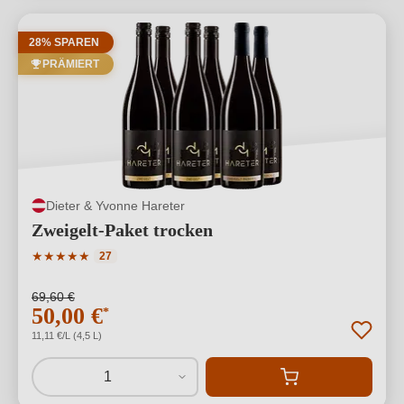
28% SPAREN
PRÄMIERT
Dieter & Yvonne Hareter
Zweigelt-Paket trocken
Durchschnittliche Bewertung von 5 von 5 Sternen
★
★
★
★
★
27
69,60 €
50,00 €
*
11,11 €/L (4,5 L)
1