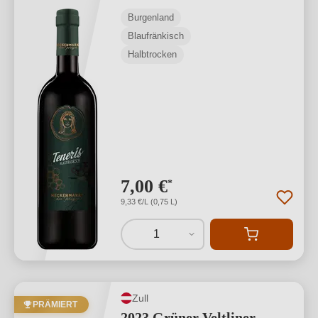
Burgenland
Blaufränkisch
Halbtrocken
7,00 €
*
9,33 €/L (0,75 L)
1
Zull
PRÄMIERT
2023 Grüner Veltliner