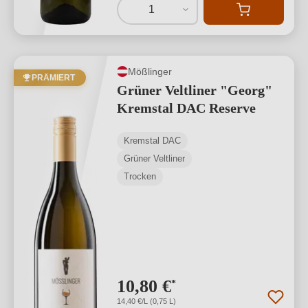
1
Mößlinger
PRÄMIERT
Grüner Veltliner "Georg"
Kremstal DAC Reserve
Kremstal DAC
Grüner Veltliner
Trocken
10,80 €
*
14,40 €/L (0,75 L)