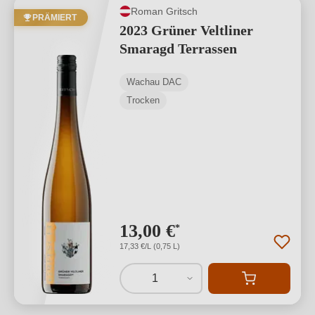
Roman Gritsch
PRÄMIERT
2023 Grüner Veltliner
Smaragd Terrassen
Wachau DAC
Trocken
13,00 €
*
17,33 €/L (0,75 L)
1