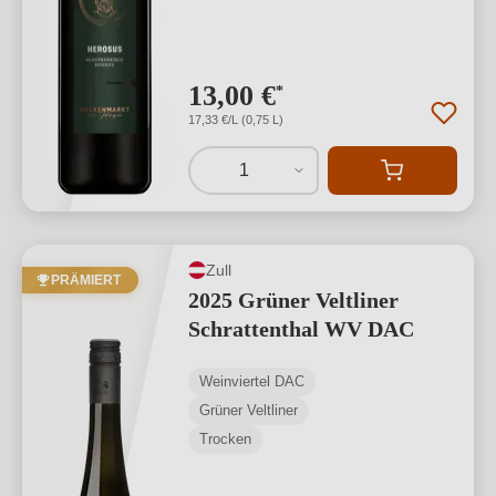
13,00 €
*
17,33 €/L (0,75 L)
1
Zull
PRÄMIERT
2025 Grüner Veltliner
Schrattenthal WV DAC
Weinviertel DAC
Grüner Veltliner
Trocken