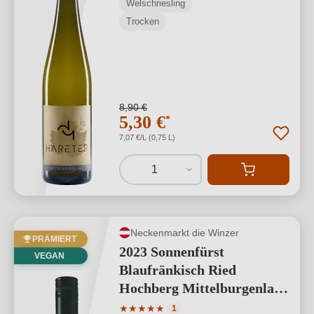
Welschriesling
Trocken
8,90 €
5,30 €
*
7,07 €/L (0,75 L)
1
Neckenmarkt die Winzer
PRÄMIERT
2023 Sonnenfürst
VEGAN
Blaufränkisch Ried
Hochberg Mittelburgenland
DAC
Durchschnittliche Bewertung von 5 von
★
★
★
★
★
1