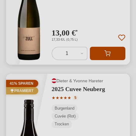
13,00 €
*
17,33 €/L (0,75 L)
1
Dieter & Yvonne Hareter
41% SPAREN
2025 Cuvee Neuberg
PRÄMIERT
Durchschnittliche Bewertung von 5 von
★
★
★
★
★
5
Burgenland
Cuvée (Rot)
Trocken