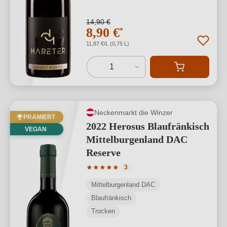
14,90 €
8,90 €
*
11,87 €/L (0,75 L)
1
Neckenmarkt die Winzer
PRÄMIERT
2022 Herosus Blaufränkisch
VEGAN
Mittelburgenland DAC
Reserve
Durchschnittliche Bewertung von 5 von
★
★
★
★
★
3
Mittelburgenland DAC
Blaufränkisch
Trocken