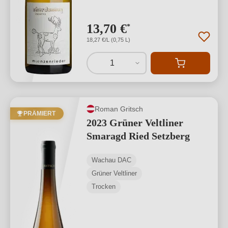
13,70 €
*
18,27 €/L (0,75 L)
1
Roman Gritsch
PRÄMIERT
2023 Grüner Veltliner
Smaragd Ried Setzberg
Wachau DAC
Grüner Veltliner
Trocken