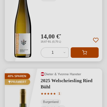
14,00 €
*
18,67 €/L (0,75 L)
1
Dieter & Yvonne Hareter
40% SPAREN
2025 Welschriesling Ried
PRÄMIERT
Bühl
Durchschnittliche Bewertung von 5 von
★
★
★
★
★
1
Burgenland