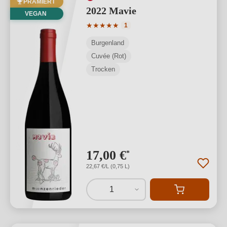
PRÄMIERT
2022 Mavie
VEGAN
Durchschnittliche Bewertung von 5 von
★
★
★
★
★
1
Burgenland
Cuvée (Rot)
Trocken
17,00 €
*
22,67 €/L (0,75 L)
1