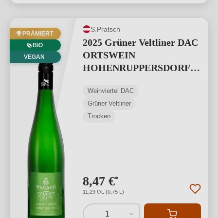
S.Pratsch
PRÄMIERT
2025 Grüner Veltliner DAC
BIO
ORTSWEIN
VEGAN
HOHENRUPPERSDORF
BIO
Weinviertel DAC
Grüner Veltliner
Trocken
8,47 €
*
11,29 €/L (0,75 L)
1