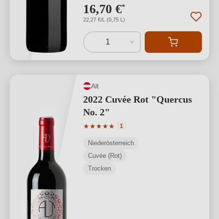
16,70 €
*
22,27 €/L (0,75 L)
1
Alt
2022 Cuvée Rot "Quercus
No. 2"
Durchschnittliche Bewertung von 5 von
★
★
★
★
★
1
Niederösterreich
Cuvée (Rot)
Trocken