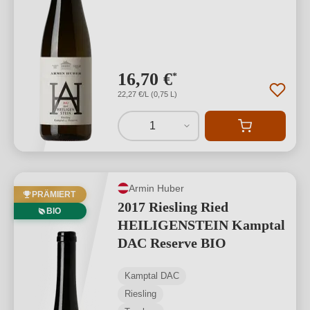
16,70 €
*
22,27 €/L (0,75 L)
1
Armin Huber
PRÄMIERT
2017 Riesling Ried
BIO
HEILIGENSTEIN Kamptal
DAC Reserve BIO
Kamptal DAC
Riesling