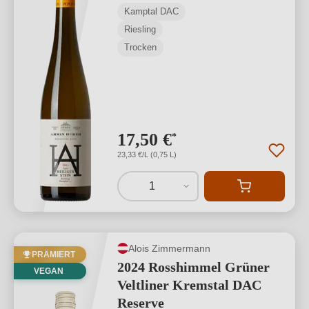
Kamptal DAC
Riesling
Trocken
17,50 €
*
23,33 €/L (0,75 L)
1
Alois Zimmermann
PRÄMIERT
2024 Rosshimmel Grüner
VEGAN
Veltliner Kremstal DAC
Reserve