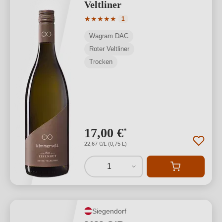
Veltliner
Durchschnittliche Bewertung von 5 von
★
★
★
★
★
1
Wagram DAC
Roter Veltliner
Trocken
17,00 €
*
22,67 €/L (0,75 L)
1
Siegendorf