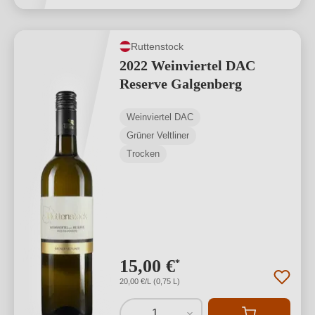
Ruttenstock
2022 Weinviertel DAC
Reserve Galgenberg
Weinviertel DAC
Grüner Veltliner
Trocken
15,00 €
*
20,00 €/L (0,75 L)
1