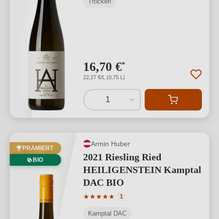
Trocken
16,70 €
*
22,27 €/L (0,75 L)
1
Armin Huber
PRÄMIERT
2021 Riesling Ried
BIO
HEILIGENSTEIN Kamptal
DAC BIO
Durchschnittliche Bewertung von 5 von
★
★
★
★
★
1
Kamptal DAC