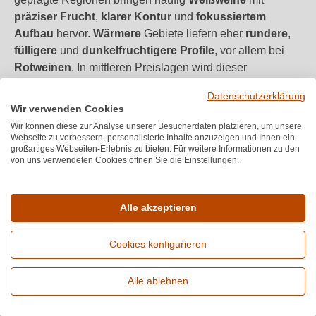
präziser Frucht
,
klarer Kontur
und
fokussiertem
Aufbau
hervor.
Wärmere
Gebiete liefern eher
rundere
,
fülligere
und
dunkelfruchtigere Profile
, vor allem bei
Rotweinen
. In mittleren Preislagen wird dieser
Unterschied besonders sichtbar: Ein österreichischer
Datenschutzerklärung
Weißwein wirkt oft geradliniger und herkunftsbetonter,
Wir verwenden Cookies
während südlichere Herkünfte aus
Italien
oder
Spanien
Wir können diese zur Analyse unserer Besucherdaten platzieren, um unsere
mehr Reife
,
offene Frucht
und
Wärme
mitbringen
Webseite zu verbessern, personalisierte Inhalte anzuzeigen und Ihnen ein
großartiges Webseiten-Erlebnis zu bieten. Für weitere Informationen zu den
können.
Frankreich
setzt in vielen Regionen stärker auf
von uns verwendeten Cookies öffnen Sie die Einstellungen.
Struktur
,
Herkunftston
und
klassischen Zuschnitt
.
Alle akzeptieren
Herkunft
Typischer Stil in 15€–20€
Österreich
präzise, herkunftsbetont, klar
Cookies konfigurieren
Italien
reifer, würziger, offener
Alle ablehnen
Erweiterte Suche
Deutschland
kraftvoll, fruchtbetont, warm