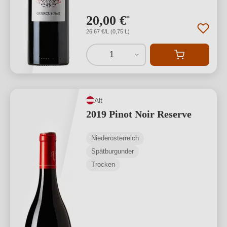
20,00 €
*
26,67 €/L (0,75 L)
1
Alt
2019 Pinot Noir Reserve
Niederösterreich
Spätburgunder
Trocken