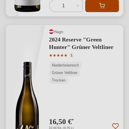
1
Hagn
2024 Reserve "Green
Hunter" Grüner Veltliner
Durchschnittliche Bewertung von 5 von
★
★
★
★
★
1
Niederösterreich
Grüner Veltliner
Trocken
16,50 €
*
22,00 €/L (0,75 L)