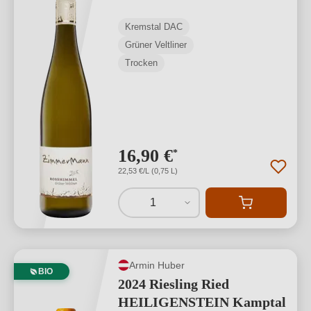
Kremstal DAC
Grüner Veltliner
Trocken
16,90 €
*
22,53 €/L (0,75 L)
1
Armin Huber
BIO
2024 Riesling Ried
HEILIGENSTEIN Kamptal