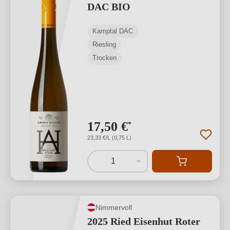
DAC BIO
Kamptal DAC
Riesling
Trocken
17,50 €
*
23,33 €/L (0,75 L)
1
Nimmervoll
2025 Ried Eisenhut Roter