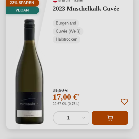
22% SPAREN
2023 Muschelkalk Cuvée
VEGAN
Burgenland
Cuvée (Weiß)
Halbtrocken
21,90 €
17,00 €
*
22,67 €/L (0,75 L)
1