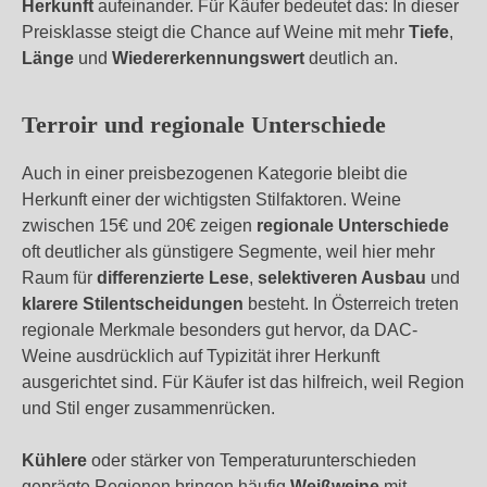
Herkunft
aufeinander. Für Käufer bedeutet das: In dieser
Preisklasse steigt die Chance auf Weine mit mehr
Tiefe
,
Länge
und
Wiedererkennungswert
deutlich an.
Terroir und regionale Unterschiede
Auch in einer preisbezogenen Kategorie bleibt die
Herkunft einer der wichtigsten Stilfaktoren. Weine
zwischen 15€ und 20€ zeigen
regionale Unterschiede
oft deutlicher als günstigere Segmente, weil hier mehr
Raum für
differenzierte Lese
,
selektiveren Ausbau
und
klarere Stilentscheidungen
besteht. In Österreich treten
regionale Merkmale besonders gut hervor, da DAC-
Weine ausdrücklich auf Typizität ihrer Herkunft
ausgerichtet sind. Für Käufer ist das hilfreich, weil Region
und Stil enger zusammenrücken.
Kühlere
oder stärker von Temperaturunterschieden
geprägte Regionen bringen häufig
Weißweine
mit