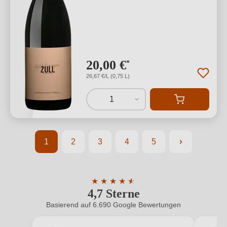
20,00 €
*
26,67 €/L (0,75 L)
1
1
2
3
4
5
Seite
Seite
Seite
Seite
Seite
★
★
★
★
★
★
4,7 Sterne
Durchschnittliche Bewertung von 4.7 
Basierend auf 6.690 Google Bewertungen