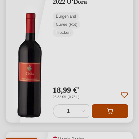
2022 O'Dora
Burgenland
Cuvée (Rot)
Trocken
18,99 €
*
25,32 €/L (0,75 L)
1
Martin Pasler