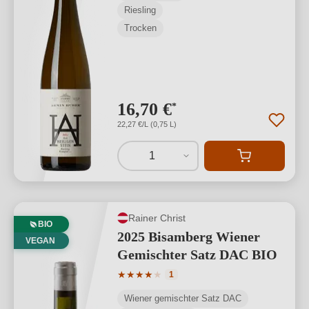
Riesling
Trocken
16,70 €
*
22,27 €/L (0,75 L)
1
Rainer Christ
BIO
2025 Bisamberg Wiener
VEGAN
Gemischter Satz DAC BIO
Durchschnittliche Bewertung von 4 von
★
★
★
★
★
1
Wiener gemischter Satz DAC