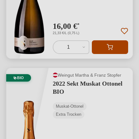
16,00 €
*
21,33 €/L (0,75 L)
1
Weingut Martha & Franz Stopfer
BIO
2022 Sekt Muskat Ottonel
BIO
Muskat-Ottonel
Extra Trocken