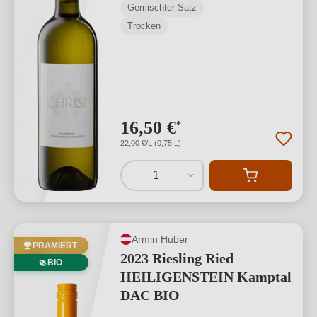
Gemischter Satz
Trocken
16,50 €
*
22,00 €/L (0,75 L)
1
Armin Huber
PRÄMIERT
2023 Riesling Ried
BIO
HEILIGENSTEIN Kamptal
DAC BIO