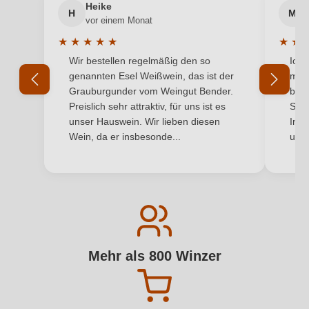
Heike
H
M
vor einem Monat
★
★
★
★
★
★
★
Durchschnittliche Bewertung von 5 von 5 Sternen
Durchs
Wir bestellen regelmäßig den so
Ich 
genannten Esel Weißwein, das ist der
mit 
Grauburgunder vom Weingut Bender.
best
Preislich sehr attraktiv, für uns ist es
Supe
unser Hauswein. Wir lieben diesen
Inha
Wein, da er insbesonde...
und 
Mehr als 800 Winzer