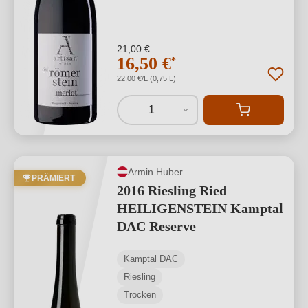
21,00 €
16,50 €
*
22,00 €/L (0,75 L)
1
Armin Huber
PRÄMIERT
2016 Riesling Ried
HEILIGENSTEIN Kamptal
DAC Reserve
Kamptal DAC
Riesling
Trocken