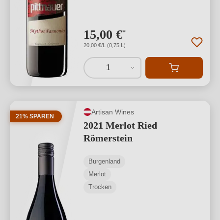
15,00 €
*
20,00 €/L (0,75 L)
1
Artisan Wines
21% SPAREN
2021 Merlot Ried
Römerstein
Burgenland
Merlot
Trocken