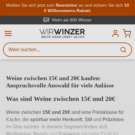
Zum Hauptinhalt springen
Melden Sie sich jetzt zum
Newsletter
an und sichern Sie sich
10
€ Willkommens-Rabatt.
Weinsuche
Mindestens 3 Zeichen eingeben
Mehr als 800 Winzer
Beschreiben Sie, welchen Wein
Sie suchen – ob nach Geschmack,
Anlass, Weinnamen, Rebsorte,
Region, Winzer oder anderen
Weine zwischen 15€ und 20€ kaufen:
Kriterien.
Anspruchsvolle Auswahl für viele Anlässe
Was sind Weine zwischen 15€ und 20€
Weine zwischen
15€ und 20€
sind eine Preisklasse für
Käufer, die
spürbar mehr Herkunft
,
Stil
und
Präzision
im Glas suchen. In diesem Segment finden sich
Weißweine
,
Rosés
und
Rotweine
mit mehr Profil für