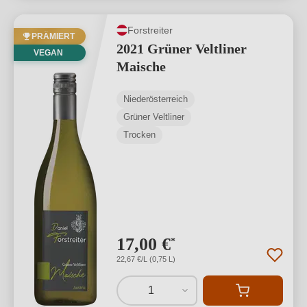
Forstreiter
PRÄMIERT
2021 Grüner Veltliner
VEGAN
Maische
Niederösterreich
Grüner Veltliner
Trocken
17,00 €
*
22,67 €/L (0,75 L)
1