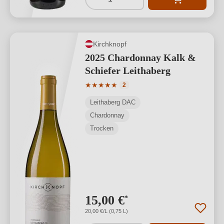
Kirchknopf
2025 Chardonnay Kalk &
Schiefer Leithaberg
Durchschnittliche Bewertung von 5 von
★
★
★
★
★
2
Leithaberg DAC
Chardonnay
Trocken
15,00 €
*
20,00 €/L (0,75 L)