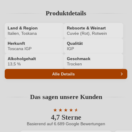
Ihr Passwort
Produktdetails
Ich habe mein Passwort vergessen
Land & Region
Rebsorte & Weinart
Italien, Toskana
Cuvée (Rot), Rotwein
ANMELDEN
Herkunft
Qualität
Toscana IGP
IGP
Alkoholgehalt
Geschmack
13,5 %
Trocken
Alle Details
Produktnummer
5809003000
Das sagen unsere Kunden
Alkoholgehalt in %
13,5 %
★
★
★
★
★
★
Allergene
Enthält Sulfite
4,7 Sterne
Durchschnittliche Bewertung von 4.7 
Basierend auf 6.689 Google Bewertungen
Cuvée-Rebsorten
Sangiovese, Pugnitello