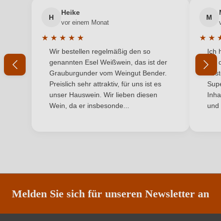
Heike
Geographische Angabe
Toscana IGP
H
M
vor einem Monat
Geschmack
Trocken
★
★
★
★
★
★
★
Durchschnittliche Bewertung von 5 von 5 Sternen
Durchs
Wir bestellen regelmäßig den so
Ich 
Hersteller
Fattoria Santa Vittoria
genannten Esel Weißwein, das ist der
mit 
Grauburgunder vom Weingut Bender.
best
Hersteller
Fattoria Santa Vittoria di Francesco Niccolai, Via
Preislich sehr attraktiv, für uns ist es
Supe
adresse
Piana 43, 52045 Foiano della Chiana, Italien
unser Hauswein. Wir lieben diesen
Inha
Wein, da er insbesonde...
und 
Inhalt
0,75 L
Jahrgang
2024
Land
Italien
Ort
Valdichiana Toscana
Melden Sie sich für unseren Newsletter an
Qualität
IGP