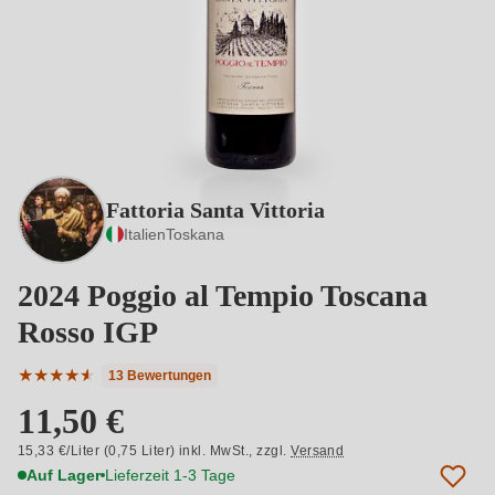
Fattoria Santa Vittoria
Italien
Toskana
2024 Poggio al Tempio Toscana
Rosso IGP
★
★
★
★
★
★
13 Bewertungen
Durchschnittliche Bewertung von 4.92 von 5 Sternen
11,50 €
15,33 €/Liter (0,75 Liter) inkl. MwSt.,
zzgl.
Versand
Auf Lager
Lieferzeit 1-3 Tage