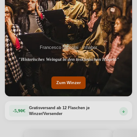
jedem Glas die authentische Seele der toskanischen
Landschaft widerspiegelt.
Produktdetails anzeigen →
Francesco Niccolai · Inhaber
"Historisches Weingut in den toskanischen Hügeln"
"Preisgekrönte Weine aus alten Rebsorten"
Zum Winzer
Gratisversand ab 12 Flaschen je
-5,90€
Winzer/Versender