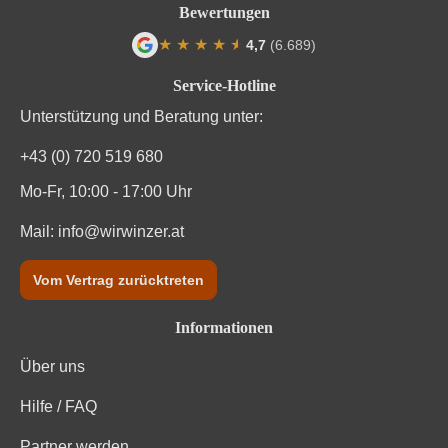
Bewertungen
Rebsorte
Cuvée (Rot)
★
★
★
★
★
★
4,7
(6.689)
Region
Toskana
Durchschnittliche Bewertung von 4.7 von
Service-Hotline
Traubenfarbe
Rot
Unterstützung und Beratung unter:
Weinart
Rotwein
+43 (0) 720 519 680
Mo-Fr, 10:00 - 17:00 Uhr
Nährwertangaben
Mail:
info@wirwinzer.at
Durchschnittliche nährwertangaben
pro 100 ml
Vom Vertrag zurücktreten
Brennwert
322 kJ / 77 kcal
Informationen
Kohlenhydrate
0.5 g
Über uns
Kohlenhydrate davon Zucker
0.5 g
Hilfe / FAQ
Trauben, Konservierungsstoffe (Sulfite). Enthält
Partner werden