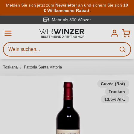
Zum Hauptinhalt springen
Melden Sie sich jetzt zum
Newsletter
an und sichern Sie sich
10
€ Willkommens-Rabatt.
Weinsuche
Mindestens 3 Zeichen eingeben
Mehr als 800 Winzer
Beschreiben Sie, welchen Wein
Sie suchen – ob nach Geschmack,
Anlass, Weinnamen, Rebsorte,
Toskana
Fattoria Santa Vittoria
Region, Winzer oder anderen
Kriterien.
Cuvée (Rot)
Trocken
13,5% Alk.