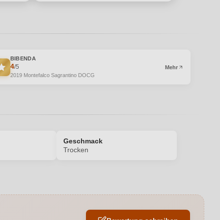
BIBENDA
4
/5
Mehr
2019 Montefalco Sagrantino DOCG
Geschmack
Trocken
Enthält Sulfite
Bibenda, Vitae