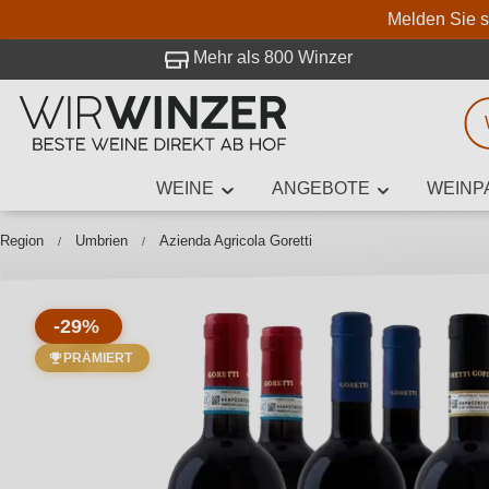
Melden Sie s
 Besuch bei WirWinzer.
Mehr als 800 Winzer
WEINE
ANGEBOTE
WEINP
Weinsuche
Mindestens 3
Region
Umbrien
Azienda Agricola Goretti
-29%
Beschre
PRÄMIERT