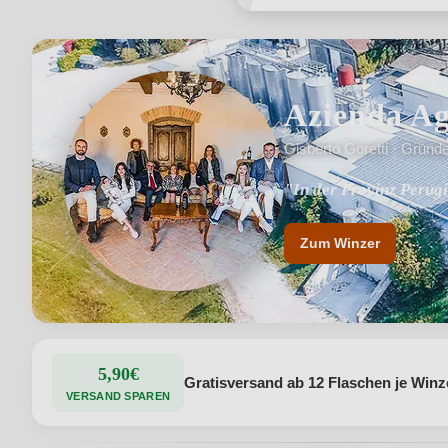
Azienda Ag
Gisberto Goretti · Gründ
"In der Provinz Perug
"Erforschung und Erp
Zum Winzer
5,90€
Gratisversand ab 12 Flaschen je Winz
VERSAND SPAREN