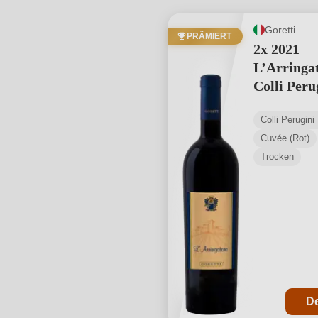
Goretti
PRÄMIERT
2x 2021
L’Arringa
Colli Peru
Rosso DO
Colli Perugin
Cuvée (Rot)
Trocken
De