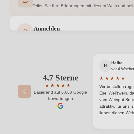
Teilen Sie Ihre Erfahrungen mit diesem Wein und helf
Geographische Angabe
Colli Perugini DOC, Montefalco DO
Hersteller
Anmelden
Bewertungen können nur von angemeldeten Benutzern 
Inhalt
Land
Heike
Qualität
H
vor 4 Woche
4,7 Sterne
Ihre E-Mail-Adresse
★
★
★
★
★
Region
Durchschnittlic
★
★
★
★
★
★
Wir bestellen reg
Basierend auf 6.689 Google
Durchschnittliche Bewertung von 4.7 von 
Weinart
Esel Weißwein, da
Ihr Passwort
Bewertungen
vom Weingut Bende
attraktiv, für uns 
2x 2021 L’Arringatore Colli Perugini Rosso DOC
lieben diesen Wein
Produktnummer
2x 2023 Rosso di Montefalco DOC