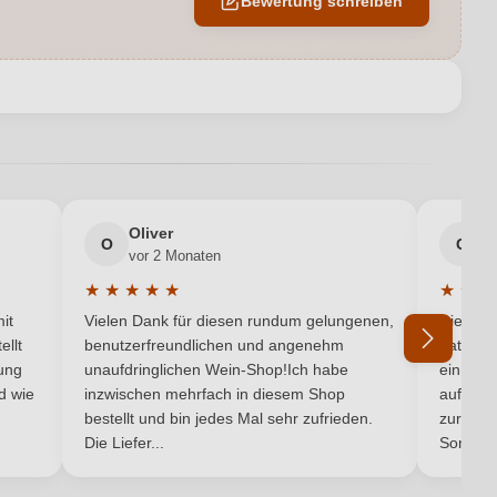
Bewertung schreiben
Trocken
etti Produzioni Vini s.r.l., Strada del Pino 4, 06132 Perugia, Italien
en neuen Account.
2019, 2021, 2023
Käse, Rotes Fleisch, Wild
Oliver
g
Cuvée (Rot), Sagrantino
O
G
vor 2 Monaten
v
★
★
★
★
★
★
★
★
Rot
5 von 5 Sternen
Durchschnittliche Bewertung von 5 von 5 Sternen
Durchsc
it
Vielen Dank für diesen rundum gelungenen,
Die Lief
ellt
benutzerfreundlichen und angenehm
hat ein
ung
unaufdringlichen Wein-Shop!Ich habe
einmal b
nd wie
inzwischen mehrfach in diesem Shop
auf dem
Ich habe mein Passwort vergessen
bestellt und bin jedes Mal sehr zufrieden.
zurück 
Die Liefer...
Son...
14,5 %