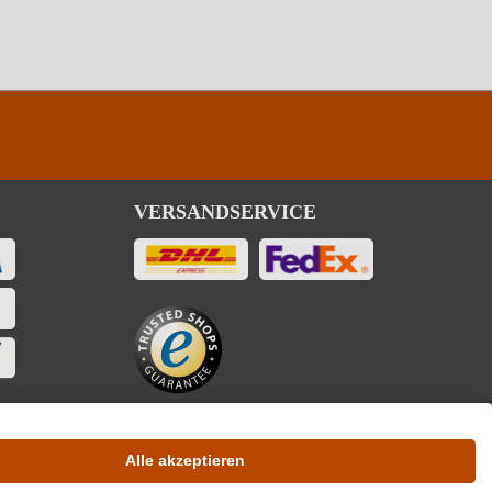
Sangiovese, Merlot, Ciliegiolo
14 %
0,75 L
Merlot, Sagrantino, Sangiovese
15,5 %
5 g/L
0,75 L
etti Produzioni Vini s.r.l., Strada del Pino 4, 06132 Perugia, Italien
Pietra Uta
VERSANDSERVICE
5,5 g/L
Alle akzeptieren