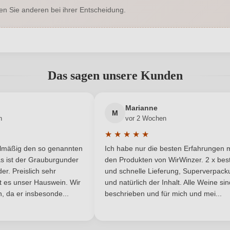
en Sie anderen bei ihrer Entscheidung.
C, Montefalco Sagrantino DOCG
Geschmack
Goretti
Hersteller adresse
Agr. Gor
abgegeben werden. Bitte loggen Sie sich ein, oder erstellen Sie ein
6 x 0,75 L
Jahrgang
Das sagen unsere Kunden
Italien
Passt zu
Neuer Kunde?
Neuer Kunde?
Marianne
DOC, DOCG
Rebsorte
M
n
vor 2 Wochen
★
★
★
★
★
Umbrien
Traubenfarbe
he Bewertung von 5 von 5 Sternen
Durchschnittliche Bewertung von 
elmäßig den so genannten
Ich habe nur die besten Erfahrungen m
5 Sternen
Rotwein
s ist der Grauburgunder
den Produkten von WirWinzer. 2 x best
r. Preislich sehr
und schnelle Lieferung, Superverpack
ist es unser Hauswein. Wir
und natürlich der Inhalt. Alle Weine si
, da er insbesonde...
beschrieben und für mich und mei...
5729010000
Alkoholgehalt in %
ANMELDEN