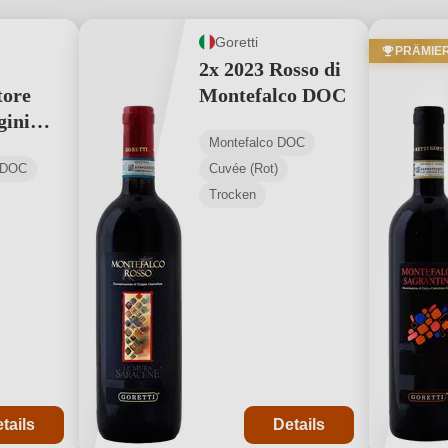
Goretti
PRÄMIE
2x 2023 Rosso di
tore
Montefalco DOC
gini
Montefalco DOC
C
i DOC
Cuvée (Rot)
Trocken
tails
Details