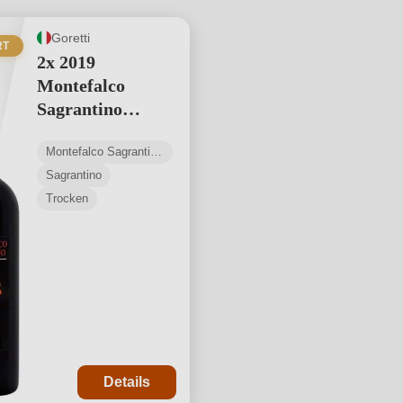
Goretti
RT
2x 2019
Montefalco
Sagrantino
DOCG
Montefalco Sagrantino DOCG
Sagrantino
Trocken
Details