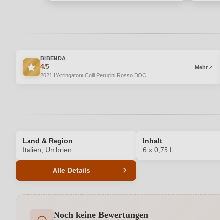
BIBENDA
4
/5
Mehr
2021 L’Arringatore Colli Perugini Rosso DOC
Land & Region
Inhalt
Italien, Umbrien
6 x 0,75 L
Alle Details
Produktnummer
Noch keine Bewertungen
Ausbau