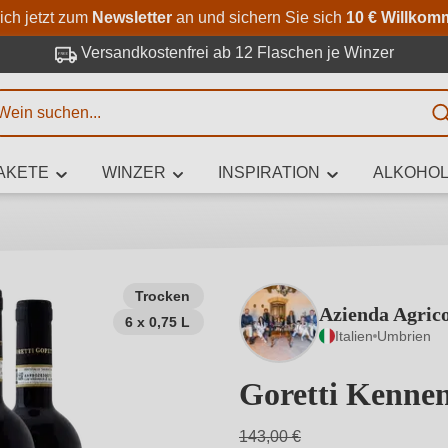
Zum Hauptinhalt springen
Zur Suche springen
Zur Hauptnavigation springe
ich jetzt zum
Newsletter
an und sichern Sie sich
10 € Willkom
Versandkostenfrei ab 12 Flaschen je Winzer
E
AKETE
WINZER
INSPIRATION
ALKOHOL
 Zeichen eingeben
Trocken
Azienda Agrico
6 x 0,75 L
iben Sie, welchen Wein Sie suchen – ob nach Geschmack, Anlass, We
Italien
Umbrien
Rebsorte, Region, Winzer oder anderen Kriterien.
Goretti Kenne
143,00 €