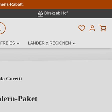
n
mens-Rabatt.
Direkt ab Hof
Du hast 0 Pro
rweiterte Suche
FREIES
LÄNDER & REGIONEN
la Goretti
innamen,
nlern-Paket