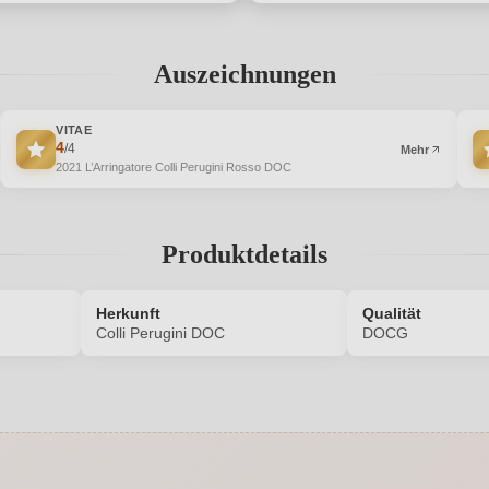
Auszeichnungen
VITAE
4
/4
Mehr
2021 L’Arringatore Colli Perugini Rosso DOC
Produktdetails
Herkunft
Qualität
Colli Perugini DOC
DOCG
5729021000P
Allergene
Barrique
Auszeichnungen