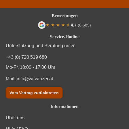
Rebsorte
Cabernet Blanc
Bewertungen
Region
Steiermark
★
★
★
★
★
★
4,7
(6.689)
Durchschnittliche Bewertung von 4.7 von
Restzucker in g/L
0,3 g/L
Service-Hotline
Unterstützung und Beratung unter:
Säuregehalt in g/L
5,9 g/L
+43 (0) 720 519 680
Traubenfarbe
Weiß
Mo-Fr, 10:00 - 17:00 Uhr
Vegan
Ja
Mail:
info@wirwinzer.at
Weinart
Weißwein
Vom Vertrag zurücktreten
Informationen
Über uns