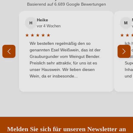
Basierend auf 6.689 Google Bewertungen
Neuer Kunde?
Neuer Kunde?
Flaschenverschluss
Glasverschluss
Heike
H
M
Ihre E-Mail-Adresse
Geschmack
Trocken
vor 4 Wochen
★
★
★
★
★
★
★
Hersteller
Hirschmugl
Durchschnittliche Bewertung von 5 von 5 Sternen
Durchs
Wir bestellen regelmäßig den so
Ich 
Ihr Passwort
genannten Esel Weißwein, das ist der
mit 
Hersteller
Hirschmugl Domaene Seggauberg GmbH, Am
Grauburgunder vom Weingut Bender.
best
adresse
Plöckelberg 6, 8430 Leibnitz, Österreich
Ich habe mein Passwort vergessen
Preislich sehr attraktiv, für uns ist es
Supe
unser Hauswein. Wir lieben diesen
Inha
Inhalt
0,75 L
Wein, da er insbesonde...
und 
ANMELDEN
Jahrgang
2017
Land
Österreich
Ort
Seggauberg
Qualität
Österreichischer Wein
Melden Sie sich für unseren Newsletter an