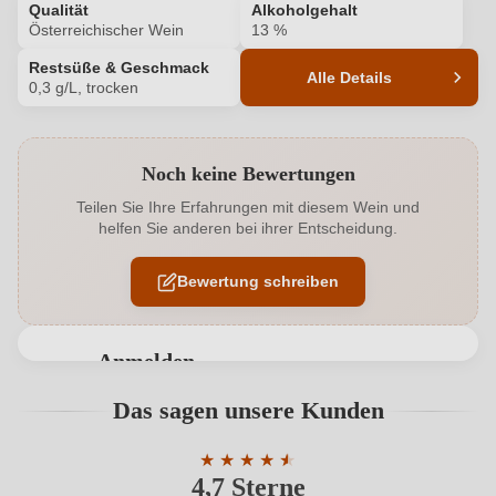
Qualität
Alkoholgehalt
Österreichischer Wein
13 %
Restsüße & Geschmack
Alle Details
0,3 g/L, trocken
Produktnummer
1329019000
Noch keine Bewertungen
Alkoholgehalt in %
13 %
Teilen Sie Ihre Erfahrungen mit diesem Wein und
helfen Sie anderen bei ihrer Entscheidung.
Allergene
Enthält Sulfite
Bewertung schreiben
Ausbau
Neues Barrique
Bio
EU
Anmelden
Bio
Ja
Bewertungen können nur von angemeldeten
Das sagen unsere Kunden
Benutzern abgegeben werden. Bitte loggen Sie sich
Bio-Kontrollstelle
AT-BIO-402
ein, oder erstellen Sie einen neuen Account.
★
★
★
★
★
★
4,7 Sterne
Durchschnittliche Bewertung von 4.7 
Bio-Kontrollstelle Shop
DE-ÖKO-060