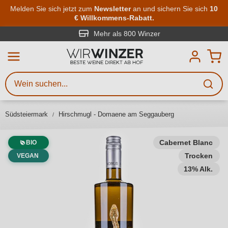
Zum Hauptinhalt springen
Melden Sie sich jetzt zum
Newsletter
an und sichern Sie sich
10
€ Willkommens-Rabatt.
Weinsuche
Mindestens 3 Zeichen eingeben
Mehr als 800 Winzer
Beschreiben Sie, welchen Wein
Sie suchen – ob nach Geschmack,
Anlass, Weinnamen, Rebsorte,
Südsteiermark
Hirschmugl - Domaene am Seggauberg
Region, Winzer oder anderen
Kriterien.
Cabernet Blanc
BIO
Trocken
VEGAN
13% Alk.