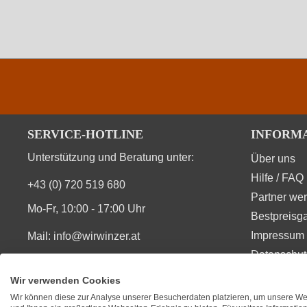
Rebsorte
Restzucker in g/L
Traubenfarbe
Weinart
SERVICE-HOTLINE
INFORM
Unterstützung und Beratung unter:
Über uns
Hilfe / FAQ
+43 (0) 720 519 680
Durchschnittliche nährwertangaben
Partner we
Mo-Fr, 10:00 - 17:00 Uhr
Bestpreisga
Brennwert
Impressum 
Mail:
info@wirwinzer.at
Datenschut
Kohlenhydrate
Vom Vertrag zurücktreten
Wir verwenden Cookies
Kohlenhydrate davon Zucker
Wir können diese zur Analyse unserer Besucherdaten platzieren, um unsere Web
SIE FINDEN UNS AUCH AUF
BEWERT