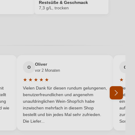
Restsüße & Geschmack
7,3 g/L, trocken
13,5 %
EU
DE-ÖKO-022
Oliver
g
O
G
vor 2 Monaten
v
Cabernet Sauvignon, Merlot
★
★
★
★
★
★
★
★
5 von 5 Sternen
Durchschnittliche Bewertung von 5 von 5 Sternen
Durchsc
it
Vielen Dank für diesen rundum gelungenen,
Die Lief
Trocken
ellt
benutzerfreundlichen und angenehm
hat ein
ung
unaufdringlichen Wein-Shop!Ich habe
einmal b
ukas Kesselring, Im Flachsgrund 2, 67158 Ellerstadt, Deutschland
nd wie
inzwischen mehrfach in diesem Shop
auf dem
bestellt und bin jedes Mal sehr zufrieden.
zurück 
2024
Die Liefer...
Son...
Qualitätswein