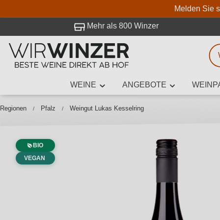
Melden Sie s
 Besuch bei WirWinzer.
Mehr als 800 Winzer
WEINE
ANGEBOTE
WEINP
Weinsuche
Mindestens 3
Regionen
Pfalz
Weingut Lukas Kesselring
BIO
Beschre
VEGAN