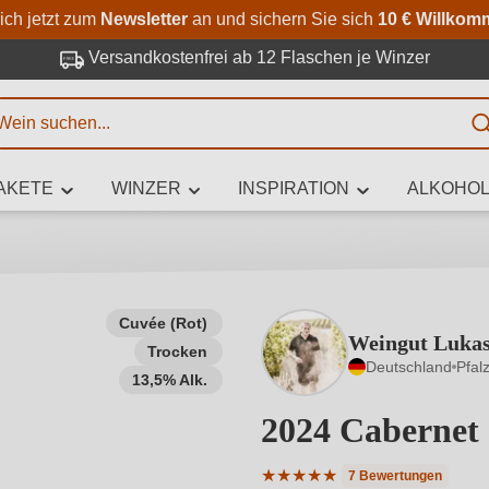
Zum Hauptinhalt springen
Zur Suche springen
Zur Hauptnavigation springe
ich jetzt zum
Newsletter
an und sichern Sie sich
10 € Willkom
Versandkostenfrei ab 12 Flaschen je Winzer
E
AKETE
WINZER
INSPIRATION
ALKOHOL
 Zeichen eingeben
Cuvée (Rot)
Weingut Lukas
Trocken
iben Sie, welchen Wein Sie suchen – ob nach Geschmack, Anlass, We
Deutschland
Pfal
Rebsorte, Region, Winzer oder anderen Kriterien.
13,5% Alk.
2024 Cabernet
★
★
★
★
★
7 Bewertungen
Durchschnittliche Bewertung 