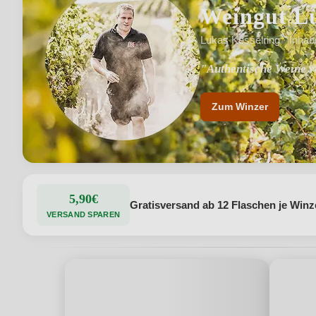
Weingut Lu
Lukas Kesselring · Inhab
"Authentische Weine v
"Rot, weiß, rosé &amp
Zum Winzer
5,90€
Gratisversand ab 12 Flaschen je Winz
VERSAND SPAREN