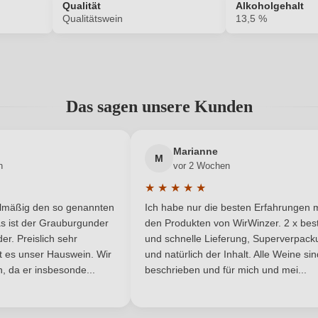
Qualität
Alkoholgehalt
ANMELDEN
Qualitätswein
13,5 %
239028000
Alkoholgehalt in %
Das sagen unsere Kunden
Enthält Sulfite
Bio
Ja
Bio-Kontrollstelle
Marianne
M
n
vor 2 Wochen
DE-ÖKO-060
Cuvée-Rebsorten
★
★
★
★
★
he Bewertung von 5 von 5 Sternen
Durchschnittliche Bewertung von 
elmäßig den so genannten
Ich habe nur die besten Erfahrungen m
Drehverschluss
Geschmack
5 Sternen
s ist der Grauburgunder
den Produkten von WirWinzer. 2 x best
r. Preislich sehr
und schnelle Lieferung, Superverpack
Lukas Kesselring
Hersteller adresse
Weingut L
ist es unser Hauswein. Wir
und natürlich der Inhalt. Alle Weine si
, da er insbesonde...
beschrieben und für mich und mei...
0,75 L
Jahrgang
Deutschland
Qualität