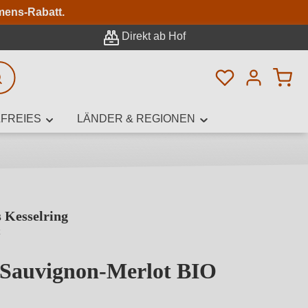
n
mens-Rabatt.
Direkt ab Hof
Du hast 0 Pro
rweiterte Suche
FREIES
LÄNDER & REGIONEN
 Kesselring
innamen,
z
 Sauvignon-Merlot BIO
von 5 von 5 Sternen