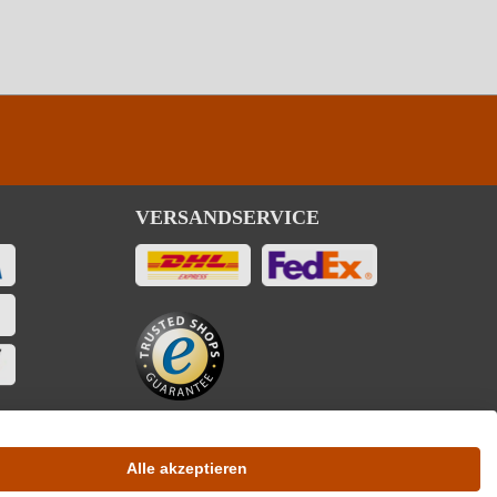
Pfalz
5 g/L
Ja
VERSANDSERVICE
pro 100 ml
314 kJ / 75 kcal
1.8 g
0.73 g
Alle akzeptieren