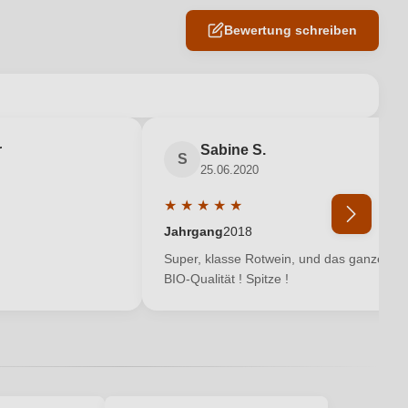
Bewertung schreiben
en neuen Account.
r
Sabine S.
S
25.06.2020
★
★
★
★
★
Bewertung von 5 von 5 Sternen
Durchschnittliche Bewertung von 5 vo
Jahrgang
2018
Super, klasse Rotwein, und das ganze in
BIO-Qualität ! Spitze !
Ich habe mein Passwort vergessen