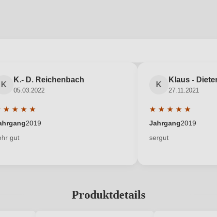
abgegeben werden. Bitte loggen Sie sich ein, oder erstellen Sie ein
K.- D. Reichenbach
Klaus - Diete
K
K
05.03.2022
27.11.2021
Neuer Kunde?
Neuer Kunde?
★
★
★
★
★
★
★
★
★
★
nen
urchschnittliche Bewertung von 5 von 5 Sternen
Durchschnittliche 
ahrgang
2019
Jahrgang
2019
ehr gut
sergut
Produktdetails