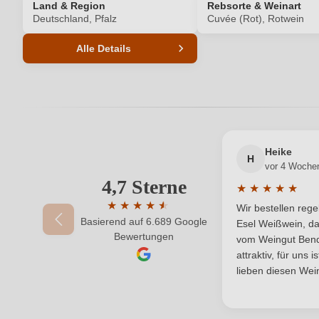
Land & Region
Rebsorte & Weinart
Deutschland, Pfalz
Cuvée (Rot), Rotwein
Alle Details
Produktnummer
Allergene
Bio
Heike
H
vor 4 Woche
Bio-Kontrollstelle Shop
4,7 Sterne
★
★
★
★
★
Durchschnittlic
★
★
★
★
★
★
Wir bestellen reg
Flaschenverschluss
Basierend auf 6.689 Google
Durchschnittliche Bewertung von 4.7 von 
Esel Weißwein, da
Bewertungen
vom Weingut Bende
Hersteller
attraktiv, für uns 
lieben diesen Wein
Inhalt
Land