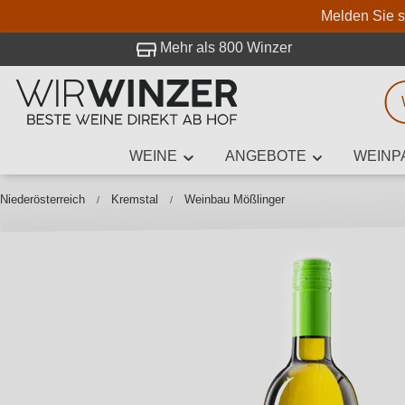
Melden Sie s
 Besuch bei WirWinzer.
Mehr als 800 Winzer
WEINE
ANGEBOTE
WEINP
Weinsuche
Mindestens 3
Niederösterreich
Kremstal
Weinbau Mößlinger
Beschre