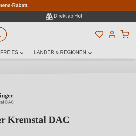
n
mens-Rabatt.
Direkt ab Hof
Du hast 0 Pro
rweiterte Suche
FREIES
LÄNDER & REGIONEN
inger
innamen,
tal DAC
ner Kremstal DAC