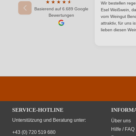
Durchschnittlic
★
★
★
★
★
★
Wir bestellen reg
Basierend auf 6.689 Google
Durchschnittliche Bewertung von 4.7 von 
Esel Weißwein, da
Ihr Passwort
Bewertungen
vom Weingut Bende
attraktiv, für uns 
lieben diesen Wein
SERVICE-HOTLINE
INFORM
Unterstützung und Beratung unter:
Über uns
Hilfe / FAQ
+43 (0) 720 519 680