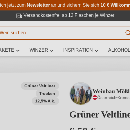
Zum Hauptinhalt springen
Zur Suche springen
Zur Hauptnavigation springe
ich jetzt zum
Newsletter
an und sichern Sie sich
10 € Willkom
Versandkostenfrei ab 12 Flaschen je Winzer
E
AKETE
WINZER
INSPIRATION
ALKOHOL
 Zeichen eingeben
Grüner Veltliner
Weinbau Mößl
Trocken
iben Sie, welchen Wein Sie suchen – ob nach Geschmack, Anlass, We
Österreich
Krems
Rebsorte, Region, Winzer oder anderen Kriterien.
12,5% Alk.
Grüner Veltli