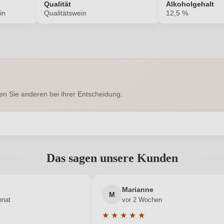
Qualität
Alkoholgehalt
in
Qualitätswein
12,5 %
2087001000
Alkoholgehalt in %
Enthält Sulfite
Ausbau
en Sie anderen bei ihrer Entscheidung.
Trocken
Hersteller
 Hauptstraße 9, 3552 Stratzing,
Inhalt
Österreich
abgegeben werden. Bitte loggen Sie sich ein, oder erstellen Sie ein
Das sagen unsere Kunden
Österreich
Qualität
Grüner Veltliner
Neuer Kunde?
Neuer Kunde?
Region
Marianne
M
onat
vor 2 Wochen
Weiß
Weinart
★
★
★
★
★