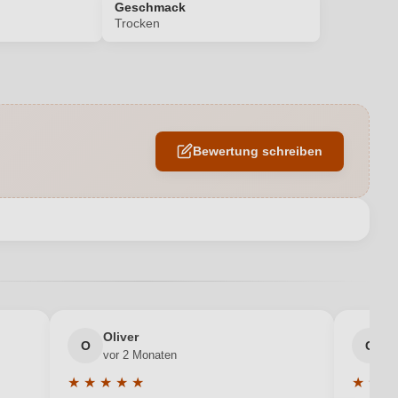
Geschmack
Trocken
12,5 %
Edelstahltank
Bewertung schreiben
Mößlinger
0,75 L
en neuen Account.
Qualitätswein
Kremstal DAC
Oliver
g
O
G
vor 2 Monaten
v
Weißwein
★
★
★
★
★
★
★
★