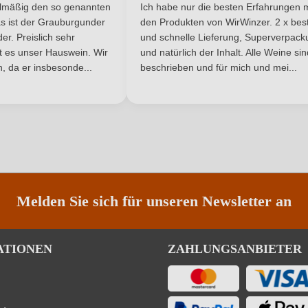
he Bewertung von 5 von 5 Sternen
Durchschnittliche Bewertung von 
elmäßig den so genannten
Ich habe nur die besten Erfahrungen m
5 Sternen
s ist der Grauburgunder
den Produkten von WirWinzer. 2 x best
r. Preislich sehr
und schnelle Lieferung, Superverpack
ist es unser Hauswein. Wir
und natürlich der Inhalt. Alle Weine si
, da er insbesonde...
beschrieben und für mich und mei...
ANMELDEN
Melden Sie sich für unseren Newsletter an
ATIONEN
ZAHLUNGSANBIETER