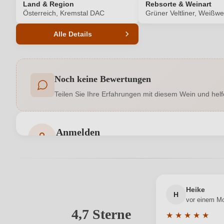
Land & Region
Rebsorte & Weinart
Österreich, Kremstal DAC
Grüner Veltliner, Weißwe
Alle Details
Produktnummer
Noch keine Bewertungen
Allergene
Teilen Sie Ihre Erfahrungen mit diesem Wein und helf
Geschmack
Hersteller
Weinbau & Heuriger Mößlinger, Untere
Anmelden
adresse
Bewertungen können nur von angemeldeten Benutzern 
Land
Rebsorte
Heike
H
vor einem M
Traubenfarbe
4,7 Sterne
Ihre E-Mail-Adresse
★
★
★
★
★