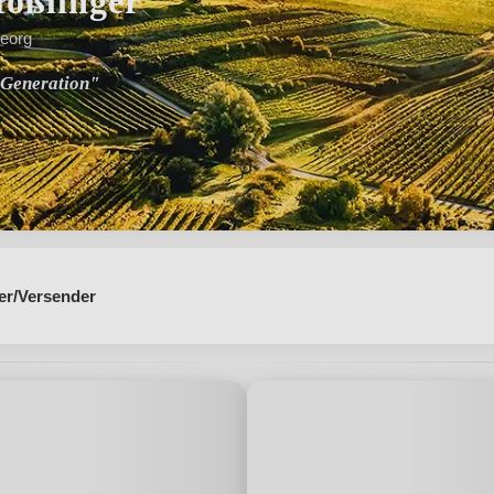
ößlinger
Georg
. Generation"
er/Versender