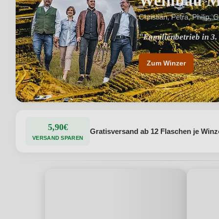
Weinbau M
Christian, Petra, Philip, 
"Familienbetrieb in 3
Zum Winzer
5,90€
Gratisversand ab 12 Flaschen je Winz
VERSAND SPAREN