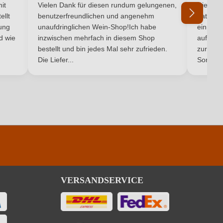
5 von 5 Sternen
Durchschnittliche Bewertung von 5 von 5 Sternen
Durchsc
it
Vielen Dank für diesen rundum gelungenen,
Die Lief
ellt
benutzerfreundlichen und angenehm
hat ein
ung
unaufdringlichen Wein-Shop!Ich habe
einmal b
nd wie
inzwischen mehrfach in diesem Shop
auf dem
Ich habe mein Passwort vergessen
bestellt und bin jedes Mal sehr zufrieden.
zurück 
Die Liefer...
Son...
VERSANDSERVICE