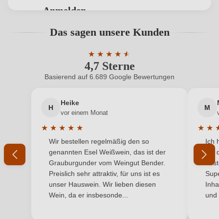
Anmelden
Hersteller
Montemajor
Bewertungen können nur von angemeldeten
Das sagen unsere Kunden
Benutzern abgegeben werden. Bitte loggen Sie sich
Hersteller
Montemajor S.R.L., Contrada Fontanelle 37/B,
ein, oder erstellen Sie einen neuen Account.
adresse
★
★
★
★
83035 Grottaminarda, Italien
★
★
4,7 Sterne
Durchschnittliche Bewertung von 4.7 
Inhalt
0,75 L
Basierend auf 6.689 Google Bewertungen
Neuer Kunde?
Neuer Kunde?
Jahrgang
2020
Heike
H
M
Ihre E-Mail-Adresse
vor einem Monat
Land
Italien
★
★
★
★
★
★
★
Durchschnittliche Bewertung von 5 von 5 Sternen
Durchs
Wir bestellen regelmäßig den so
Ich 
Qualität
Ihr Passwort
DOC
genannten Esel Weißwein, das ist der
mit 
Grauburgunder vom Weingut Bender.
best
Rebsorte
Primitivo
Ich habe mein Passwort vergessen
Preislich sehr attraktiv, für uns ist es
Supe
unser Hauswein. Wir lieben diesen
Inha
Region
Apulien
Wein, da er insbesonde...
und 
ANMELDEN
Traubenfarbe
Rot