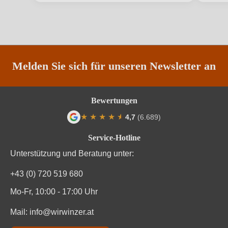
Weinart
Rotwein
Melden Sie sich für unseren Newsletter an
Bewertungen
★
★
★
★
★
★
4,7
(6.689)
Durchschnittliche Bewertung von 4.7 von
Service-Hotline
Unterstützung und Beratung unter:
+43 (0) 720 519 680
Mo-Fr, 10:00 - 17:00 Uhr
Mail:
info@wirwinzer.at