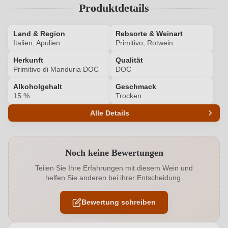
Produktdetails
Land & Region
Rebsorte & Weinart
Italien, Apulien
Primitivo, Rotwein
Herkunft
Qualität
Primitivo di Manduria DOC
DOC
Alkoholgehalt
Geschmack
15 %
Trocken
Alle Details
Produktnummer
6453001000
Noch keine Bewertungen
Alkoholgehalt in %
15 %
Teilen Sie Ihre Erfahrungen mit diesem Wein und
helfen Sie anderen bei ihrer Entscheidung.
Allergene
Enthält Sulfite
Bewertung schreiben
Geographische Angabe
Primitivo di Manduria DOC
Geschmack
Trocken