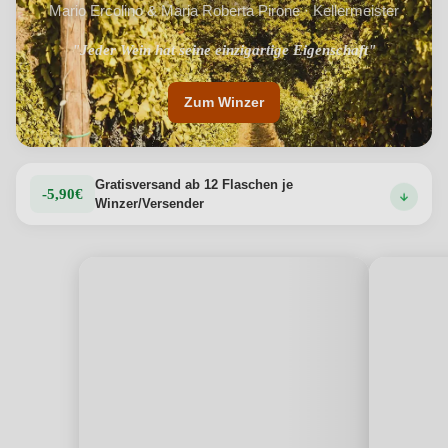
Mario Ercolino & Maria Roberta Pirone · Kellermeister
"Jeder Wein hat seine einzigartige Eigenschaft"
"Alle Weine sind der Spiegel des Südens"
Zum Winzer
Gratisversand ab 12 Flaschen je
-5,90€
Winzer/Versender