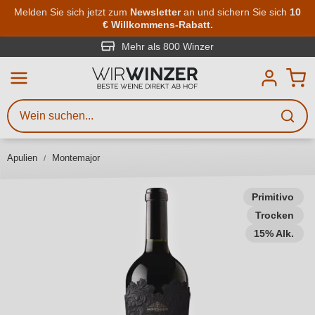
Zum Hauptinhalt springen
Melden Sie sich jetzt zum
Newsletter
an und sichern Sie sich
10
€ Willkommens-Rabatt.
Weinsuche
Mindestens 3 Zeichen eingeben
Mehr als 800 Winzer
Beschreiben Sie, welchen Wein
Sie suchen – ob nach Geschmack,
Anlass, Weinnamen, Rebsorte,
Apulien
Montemajor
Region, Winzer oder anderen
Kriterien.
Primitivo
Trocken
15% Alk.