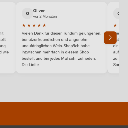
Oliver
g
Cuvée (Rot)
O
G
vor 2 Monaten
v
★
★
★
★
★
★
★
★
Rot
5 von 5 Sternen
Durchschnittliche Bewertung von 5 von 5 Sternen
Durchsc
it
Vielen Dank für diesen rundum gelungenen,
Die Lief
ellt
benutzerfreundlichen und angenehm
hat ein
ung
unaufdringlichen Wein-Shop!Ich habe
einmal b
nd wie
inzwischen mehrfach in diesem Shop
auf dem
Ich habe mein Passwort vergessen
bestellt und bin jedes Mal sehr zufrieden.
zurück 
Die Liefer...
Son...
pro 100 ml
369 kJ / 88 kcal
1 g
0.1 g
ingfügige Mengen von Fett, gesättigten Fettsäuren, Eiweiß und Salz