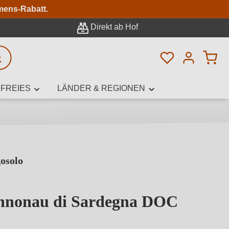
n
mens-Rabatt.
Direkt ab Hof
Du hast 0 Pro
rweiterte Suche
FREIES
LÄNDER & REGIONEN
osolo
innamen,
nnonau di Sardegna DOC