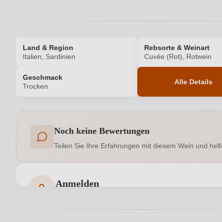
Land & Region
Rebsorte & Weinart
Italien, Sardinien
Cuvée (Rot), Rotwein
Geschmack
Alle Details
Trocken
Produktnummer
Noch keine Bewertungen
Allergene
Teilen Sie Ihre Erfahrungen mit diesem Wein und helf
Cuvée-Rebsorten
Cannon
Geschmack
Anmelden
Bewertungen können nur von angemeldeten Benutzern 
Hersteller adresse
Cantine di Orgosolo srl, Via E. Matt
Jahrgang