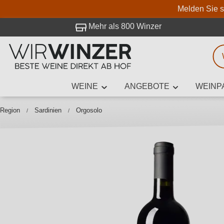
Melden Sie s
 Besuch bei WirWinzer.
Mehr als 800 Winzer
WEINE
ANGEBOTE
WEINP
Weinsuche
Mindestens 3
Region
Sardinien
Orgosolo
Beschre