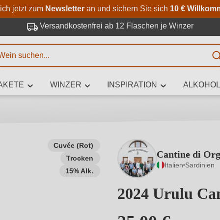
Zum Hauptinhalt springen
Zur Suche springen
Zur Hauptnavigation springe
ich jetzt zum
Newsletter
an und sichern Sie sich
10 € Willkom
Versandkostenfrei ab 12 Flaschen je Winzer
E
AKETE
WINZER
INSPIRATION
ALKOHOL
 Zeichen eingeben
Cuvée (Rot)
Cantine di Org
Trocken
iben Sie, welchen Wein Sie suchen – ob nach Geschmack, Anlass, We
Italien
Sardinien
Rebsorte, Region, Winzer oder anderen Kriterien.
15% Alk.
2024 Urulu Ca