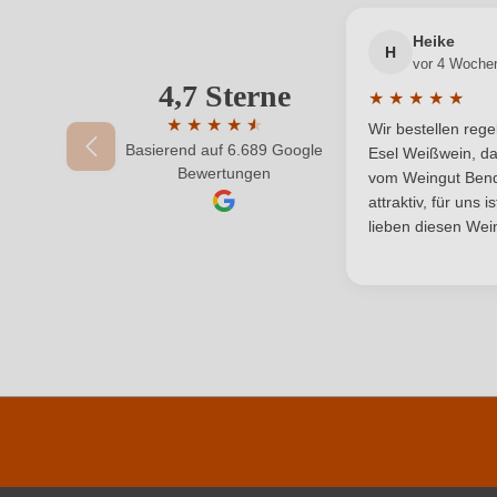
Heike
Qualität
H
vor 4 Woche
4,7 Sterne
Ihre E-Mail-Adresse
★
★
★
★
★
Region
Durchschnittlic
★
★
★
★
★
★
Wir bestellen reg
Basierend auf 6.689 Google
Durchschnittliche Bewertung von 4.7 von 
Weinart
Esel Weißwein, da
Ihr Passwort
Bewertungen
vom Weingut Bende
attraktiv, für uns 
lieben diesen Wein
Durchschnittliche nährwertangaben
Brennwert
Kohlenhydrate
Kohlenhydrate davon Zucker
Zutaten