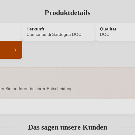
Produktdetails
Herkunft
Qualität
Cannonau di Sardegna DOC
DOC
5740001000
Alkoholgehalt in %
Enthält Sulfite
Ausbau
en Sie anderen bei ihrer Entscheidung.
au, Monica, Carignano, Bovale
Geographische Angabe
Trocken
Hersteller
abgegeben werden. Bitte loggen Sie sich ein, oder erstellen Sie ein
ana s.n., 08027 Orgosolo, Italien
Inhalt
Das sagen unsere Kunden
2024
Land