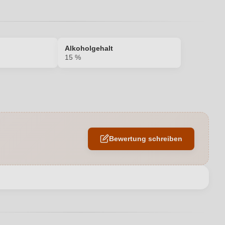
Alkoholgehalt
15 %
15 %
Großes Eichenfass
Bewertung schreiben
Cannonau di Sardegna DOC
Orgosolo
en neuen Account.
0,75 L
Italien