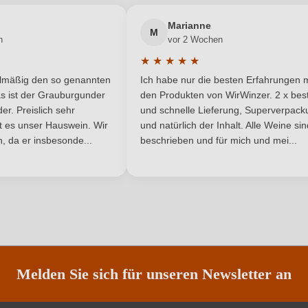
Neuer Kunde?
Neuer Kunde?
Marianne
DOC
Rebsorte
M
n
vor 2 Wochen
★
★
★
★
★
Sardinien
Traubenfarbe
he Bewertung von 5 von 5 Sternen
Durchschnittliche Bewertung von 
elmäßig den so genannten
Ich habe nur die besten Erfahrungen m
5 Sternen
Rotwein
s ist der Grauburgunder
den Produkten von WirWinzer. 2 x best
r. Preislich sehr
und schnelle Lieferung, Superverpack
ist es unser Hauswein. Wir
und natürlich der Inhalt. Alle Weine si
Nährwertangaben
, da er insbesonde...
beschrieben und für mich und mei...
ANMELDEN
Melden Sie sich für unseren Newsletter an
Trauben, Konservierungsstoffe (Sulfite). Enthält ger