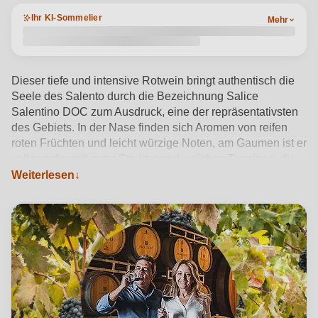
Ihr KI-Sommelier
Mehr
Dieser tiefe und intensive Rotwein bringt authentisch die
Seele des Salento durch die Bezeichnung Salice
Salentino DOC zum Ausdruck, eine der repräsentativsten
des Gebiets. In der Nase finden sich Aromen von reifen
roten Früchten und leicht würzige Noten, am Gaumen ist er
vollmundig, mit guter Struktur und weichen Tanninen, die
einen lang anhaltenden Abgang begleiten. Dieser Wein,
Weiterlesen
der hauptsächlich aus Negroamaro-Trauben gewonnen
wird, die mit kleinen Anteilen autochthoner apulischer
Rebsorten, darunter Malvasia Nera, vermischt werden,
bietet einen warmen und eleganten Schluck, der die
Geschichte und die Kraft der Tradition des Salento
widerspiegelt.
Produktdetails anzeigen →