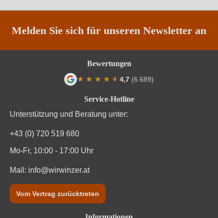
Rebsorte
Cuvée (Rot)
Region
Apulien
Melden Sie sich für unseren Newsletter an
Traubenfarbe
Rot
Bewertungen
Weinart
Rotwein
★
★
★
★
★
★
4,7
(6.689)
Durchschnittliche Bewertung von 4.7 von
Service-Hotline
Unterstützung und Beratung unter:
+43 (0) 720 519 680
Mo-Fr, 10:00 - 17:00 Uhr
Mail:
info@wirwinzer.at
Vom Vertrag zurücktreten
Informationen