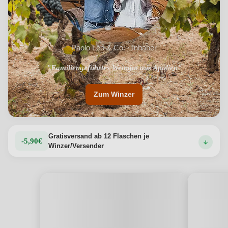
Paolo Leo & Co. · Inhaber
"Familiengeführtes Weingut aus Apulien"
Zum Winzer
Gratisversand ab 12 Flaschen je
-5,90€
Winzer/Versender