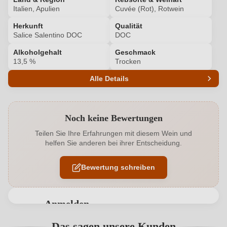
Italien, Apulien
Cuvée (Rot), Rotwein
Herkunft
Qualität
Salice Salentino DOC
DOC
Alkoholgehalt
Geschmack
13,5 %
Trocken
Alle Details
Produktnummer
6239036000
Noch keine Bewertungen
Alkoholgehalt in %
13,5 %
Teilen Sie Ihre Erfahrungen mit diesem Wein und
helfen Sie anderen bei ihrer Entscheidung.
Allergene
Enthält Sulfite
Bewertung schreiben
Ausbau
Edelstahltank
Cuvée-Rebsorten
Negroamaro, Malvasia Nera di Lecce
Anmelden
Geographische Angabe
Salice Salentino DOC
Bewertungen können nur von angemeldeten
Das sagen unsere Kunden