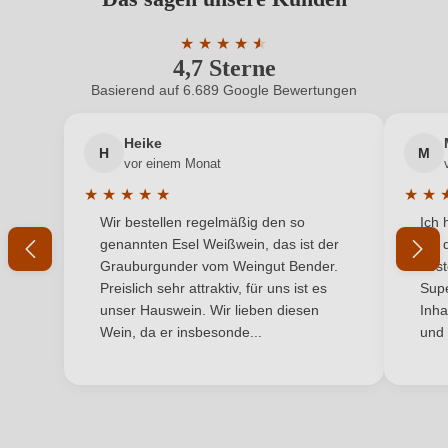
Benutzern abgegeben werden. Bitte loggen Sie sich
Geschmack
Trocken
ein, oder erstellen Sie einen neuen Account.
★
★
★
★
★
★
4,7 Sterne
Durchschnittliche Bewertung von 4.7 
Hersteller
Paololeo
Basierend auf 6.689 Google Bewertungen
Neuer Kunde?
Neuer Kunde?
Hersteller
Carosello SNC di D'arpa Roberta & C, Via Mesagne
adresse
1/C, 72025 San Donaci, Italien
Heike
H
M
Ihre E-Mail-Adresse
vor einem Monat
Inhalt
0,75 L
★
★
★
★
★
★
★
Durchschnittliche Bewertung von 5 von 5 Sternen
Durchs
Wir bestellen regelmäßig den so
Ich 
Jahrgang
Ihr Passwort
2022
genannten Esel Weißwein, das ist der
mit 
Grauburgunder vom Weingut Bender.
best
Land
Italien
Ich habe mein Passwort vergessen
Preislich sehr attraktiv, für uns ist es
Supe
unser Hauswein. Wir lieben diesen
Inha
Ort
Puglia| Salice Salentino
Wein, da er insbesonde...
und 
ANMELDEN
Passt zu
Käse, Rotes Fleisch, Wild
Qualität
DOC