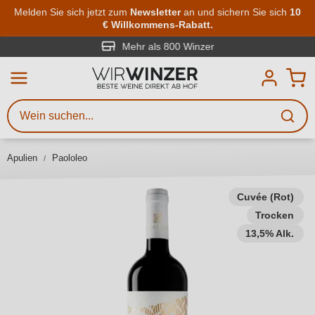
Zum Hauptinhalt springen
Melden Sie sich jetzt zum
Newsletter
an und sichern Sie sich
10
€ Willkommens-Rabatt.
Weinsuche
Mindestens 3 Zeichen eingeben
Mehr als 800 Winzer
Beschreiben Sie, welchen Wein
Sie suchen – ob nach Geschmack,
Anlass, Weinnamen, Rebsorte,
Apulien
Paololeo
Region, Winzer oder anderen
Kriterien.
Cuvée (Rot)
Trocken
13,5% Alk.