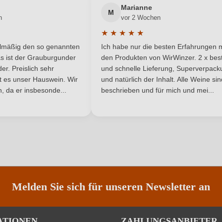
Marianne
M
n
vor 2 Wochen
2023
Land
★
★
★
★
★
he Bewertung von 5 von 5 Sternen
Durchschnittliche Bewertung von 
Puglia
Passt zu
elmäßig den so genannten
Ich habe nur die besten Erfahrungen m
5 Sternen
s ist der Grauburgunder
den Produkten von WirWinzer. 2 x best
IGP
Rebsorte
r. Preislich sehr
und schnelle Lieferung, Superverpack
ist es unser Hauswein. Wir
und natürlich der Inhalt. Alle Weine si
, da er insbesonde...
Apulien
beschrieben und für mich und mei...
Traubenfarbe
Rotwein
ANMELDEN
Melden Sie sich für unseren Newsletter an
ATIONEN
ZAHLUNGSANBIETER