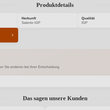
Produktdetails
Herkunft
Qualität
Salento IGP
IGP
6239001000
Alkoholgehalt in %
Enthält Sulfite
Bio
en Sie anderen bei ihrer Entscheidung.
Ja
Bio-Kontrollstelle
DE-ÖKO-060
Geographische Angabe
abgegeben werden. Bitte loggen Sie sich ein, oder erstellen Sie ein
Trocken
Hersteller
Das sagen unsere Kunden
Mesagne 1/C, 72025 San Donaci,
Inhalt
Neuer Kunde?
Italien
Neuer Kunde?