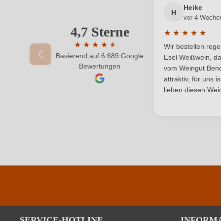
Heike
H
vor 4 Woche
Jahrgang
4,7 Sterne
Ihre E-Mail-Adresse
★
★
★
★
★
Durchschnittlic
Ort
★
★
★
★
★
★
Wir bestellen reg
Basierend auf 6.689 Google
Durchschnittliche Bewertung von 4.7 von 
Esel Weißwein, da
Ihr Passwort
Bewertungen
Qualität
vom Weingut Bende
attraktiv, für uns 
Region
lieben diesen Wein
Weinart
SERVICE-HOTLINE
INFORM