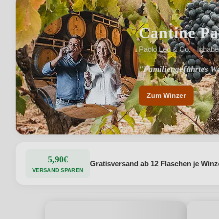
Cantine Pa
Paolo Leo & Co. · Inhabe
"Familiengeführtes We
"Breites Weinsortimen
Zum Winzer
5,90€
Gratisversand ab 12 Flaschen je Winz
VERSAND SPAREN