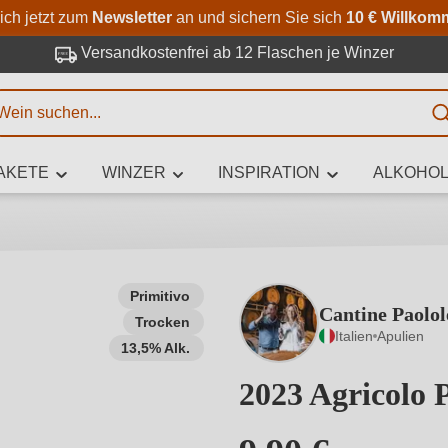
Zum Hauptinhalt springen
Zur Suche springen
Zur Hauptnavigation springe
ich jetzt zum
Newsletter
an und sichern Sie sich
10 € Willkom
Versandkostenfrei ab 12 Flaschen je Winzer
E
AKETE
WINZER
INSPIRATION
ALKOHOL
 Zeichen eingeben
Primitivo
Cantine Paolol
Trocken
iben Sie, welchen Wein Sie suchen – ob nach Geschmack, Anlass, We
Italien
Apulien
Rebsorte, Region, Winzer oder anderen Kriterien.
13,5% Alk.
2023 Agricolo 