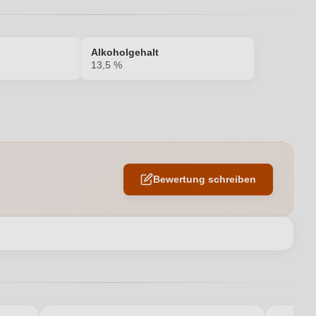
Alkoholgehalt
13,5 %
13,5 %
EU
Bewertung schreiben
IT-BIO-006
Salento IGP
en neuen Account.
Paololeo
0,75 L