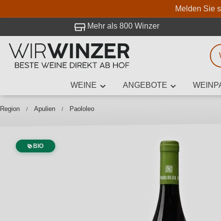
Melden Sie s
 Besuch bei WirWinzer.
Mehr als 800 Winzer
WEINE
ANGEBOTE
WEINP
Weinsuche
Mindestens 3
Region
Apulien
Paololeo
BIO
Beschre