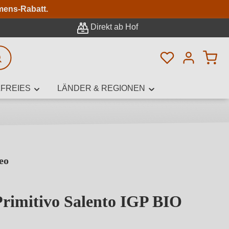
n
mens-Rabatt.
Direkt ab Hof
Du hast 0 Pro
rweiterte Suche
FREIES
LÄNDER & REGIONEN
eo
innamen,
Primitivo Salento IGP BIO