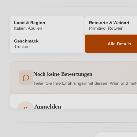
Land & Region
Rebsorte & Weinart
Italien, Apulien
Primitivo, Rotwein
Geschmack
Alle Details
Trocken
Produktnummer
Noch keine Bewertungen
Allergene
Teilen Sie Ihre Erfahrungen mit diesem Wein und helf
Bio
Bio-Kontrollstelle Shop
Anmelden
Bewertungen können nur von angemeldeten Benutzern 
Geschmack
Hersteller
Carosello SNC di D'arpa Roberta & C, Via 
adresse