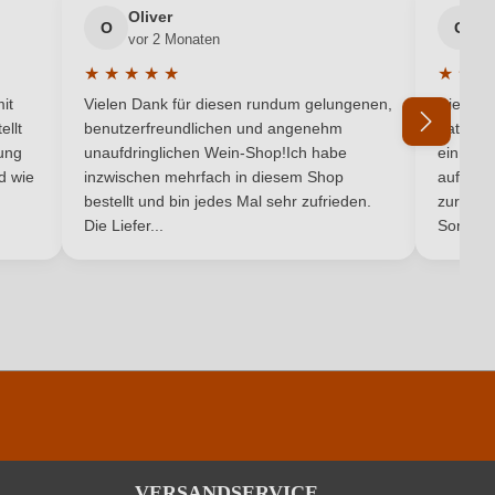
Oliver
g
O
G
vor 2 Monaten
v
Italien
★
★
★
★
★
★
★
★
5 von 5 Sternen
Durchschnittliche Bewertung von 5 von 5 Sternen
Durchsc
Antipasti
it
Vielen Dank für diesen rundum gelungenen,
Die Lief
ellt
benutzerfreundlichen und angenehm
hat ein
Primitivo
ung
unaufdringlichen Wein-Shop!Ich habe
einmal b
nd wie
inzwischen mehrfach in diesem Shop
auf dem
Ich habe mein Passwort vergessen
bestellt und bin jedes Mal sehr zufrieden.
zurück 
Rot
Die Liefer...
Son...
VERSANDSERVICE