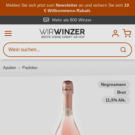
Zum Hauptinhalt springen
Melden Sie sich jetzt zum
Newsletter
an und sichern Sie sich
10
€ Willkommens-Rabatt.
Weinsuche
Mindestens 3 Zeichen eingeben
Mehr als 800 Winzer
Beschreiben Sie, welchen Wein
Sie suchen – ob nach Geschmack,
Anlass, Weinnamen, Rebsorte,
Apulien
Paololeo
Region, Winzer oder anderen
Kriterien.
Negroamaro
Brut
11,5% Alk.