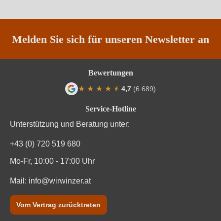
Weinart
Perl- & Schaumwein
Melden Sie sich für unseren Newsletter an
Bewertungen
★
★
★
★
★
★
4,7
(6.689)
Durchschnittliche Bewertung von 4.7 von
Service-Hotline
Unterstützung und Beratung unter:
+43 (0) 720 519 680
Mo-Fr, 10:00 - 17:00 Uhr
Mail:
info@wirwinzer.at
Vom Vertrag zurücktreten