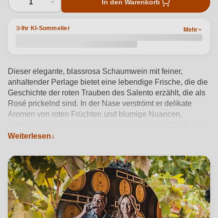
1
In den Warenkorb
Ihr KI-Sommelier
Mehr
Dieser elegante, blassrosa Schaumwein mit feiner,
anhaltender Perlage bietet eine lebendige Frische, die die
Geschichte der roten Trauben des Salento erzählt, die als
Rosé prickelnd sind. In der Nase verströmt er delikate
Aromen von roten Früchten und blumige Nuancen,
während er am Gaumen frisch, harmonisch und fließend
ist, mit einer angenehmen Würze, die zum nächsten
Weiterlesen
Schluck einlädt. Der Rosarose Rosé Spumante
Negroamaro wird nach der Martinotti-Methode aus rosé
vinifiziertem Negroamaro hergestellt und bietet ein
elegantes Getränk, das den Salento in seiner prickelnden
Version auf originelle Weise interpretiert.
Produktdetails anzeigen →