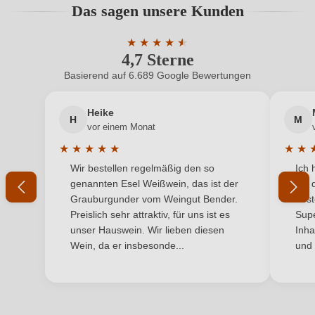
Das sagen unsere Kunden
Benutzern abgegeben werden. Bitte loggen Sie sich
Hersteller
Carosello SNC di D'arpa Roberta & C, Via Mesagne
ein, oder erstellen Sie einen neuen Account.
adresse
★
★
★
★
1/C, 72025 San Donaci, Italien
★
★
4,7 Sterne
Durchschnittliche Bewertung von 4.7 
Inhalt
0,75 L
Basierend auf 6.689 Google Bewertungen
Neuer Kunde?
Neuer Kunde?
Land
Italien
Heike
H
M
Ihre E-Mail-Adresse
vor einem Monat
Ort
Puglia
★
★
★
★
★
★
★
Durchschnittliche Bewertung von 5 von 5 Sternen
Durchs
Wir bestellen regelmäßig den so
Ich 
Passt zu
Ihr Passwort
Antipasti, Dessert, Meeresfrüchte
genannten Esel Weißwein, das ist der
mit 
Grauburgunder vom Weingut Bender.
best
Qualität
Vino Generico
Ich habe mein Passwort vergessen
Preislich sehr attraktiv, für uns ist es
Supe
unser Hauswein. Wir lieben diesen
Inha
Rebsorte
Negroamaro
Wein, da er insbesonde...
und 
ANMELDEN
Region
Apulien
Traubenfarbe
Rot