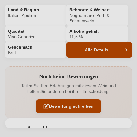
Land & Region
Rebsorte & Weinart
Italien, Apulien
Negroamaro, Perl- &
Schaumwein
Qualität
Alkoholgehalt
Vino Generico
11,5 %
Geschmack
Alle Details
Brut
Produktnummer
6239034000
Noch keine Bewertungen
Alkoholgehalt in %
11,5 %
Teilen Sie Ihre Erfahrungen mit diesem Wein und
helfen Sie anderen bei ihrer Entscheidung.
Allergene
Enthält Sulfite
Bewertung schreiben
Flaschenverschluss
Sekt/Champagnerkorken
Geschmack
Brut
Anmelden
Hersteller
Paololeo
Bewertungen können nur von angemeldeten