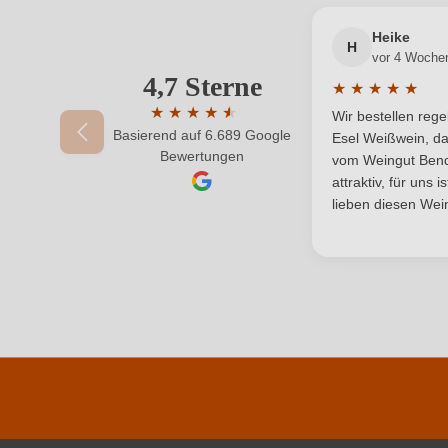
Heike
Region
H
vor 4 Woche
4,7 Sterne
Ihre E-Mail-Adresse
★
★
★
★
★
Weinart
Durchschnittlic
★
★
★
★
★
★
Wir bestellen reg
Basierend auf 6.689 Google
Durchschnittliche Bewertung von 4.7 von 
Esel Weißwein, da
Ihr Passwort
Bewertungen
vom Weingut Bende
attraktiv, für uns 
lieben diesen Wein