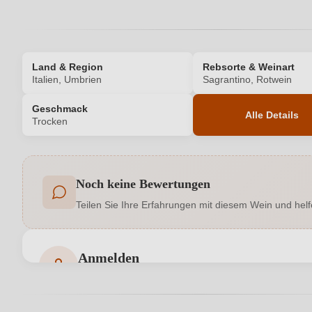
Land & Region
Rebsorte & Weinart
Italien, Umbrien
Sagrantino, Rotwein
Geschmack
Alle Details
Trocken
Produktnummer
Noch keine Bewertungen
Allergene
Teilen Sie Ihre Erfahrungen mit diesem Wein und helf
Geschmack
Hersteller adresse
Perticaia srl Soc. Agr., Località Casa
Anmelden
Bewertungen können nur von angemeldeten Benutzern 
Jahrgang
Qualität