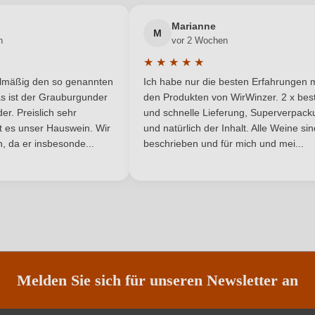
Neuer Kunde?
Neuer Kunde?
Marianne
Umbrien
Traubenfarbe
M
n
vor 2 Wochen
★
★
★
★
★
Rotwein
he Bewertung von 5 von 5 Sternen
Durchschnittliche Bewertung von 
elmäßig den so genannten
Ich habe nur die besten Erfahrungen m
5 Sternen
s ist der Grauburgunder
den Produkten von WirWinzer. 2 x best
r. Preislich sehr
und schnelle Lieferung, Superverpack
ist es unser Hauswein. Wir
und natürlich der Inhalt. Alle Weine si
, da er insbesonde...
beschrieben und für mich und mei...
ANMELDEN
Melden Sie sich für unseren Newsletter an