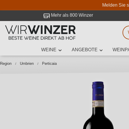
Melden Sie s
 Besuch bei WirWinzer.
Mehr als 800 Winzer
WEINE
ANGEBOTE
WEINP
Weinsuche
Mindestens 3
Region
Umbrien
Perticaia
Beschre