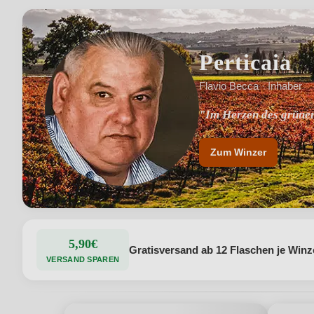
Perticaia
Flavio Becca · Inhaber
"Im Herzen des grüne
"Spontan vergorene 
Zum Winzer
5,90€
Gratisversand ab 12 Flaschen je Winz
VERSAND SPAREN