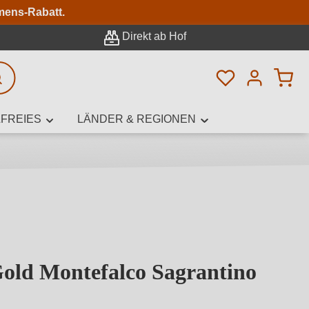
n
mens-Rabatt.
Direkt ab Hof
Du hast 0 Pro
rweiterte Suche
FREIES
LÄNDER & REGIONEN
innamen,
old Montefalco Sagrantino