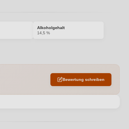
Alkoholgehalt
14,5 %
14,5 %
Montefalco Sagrantino DOCG
Bewertung schreiben
Perticaia
0,75 L
en neuen Account.
Italien
Sagrantino