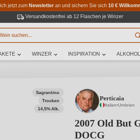
Zum Hauptinhalt springen
Zur Suche springen
Zur Hauptnavigation springe
ich jetzt zum
Newsletter
an und sichern Sie sich
10 € Willkom
Versandkostenfrei ab 12 Flaschen je Winzer
E
AKETE
WINZER
INSPIRATION
ALKOHOL
 Zeichen eingeben
Sagrantino
Perticaia
Trocken
iben Sie, welchen Wein Sie suchen – ob nach Geschmack, Anlass, We
Italien
Umbrien
Rebsorte, Region, Winzer oder anderen Kriterien.
14,5% Alk.
2007 Old But G
DOCG