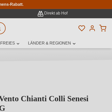
n
mens-Rabatt.
Direkt ab Hof
Du hast 0 Pro
rweiterte Suche
FREIES
LÄNDER & REGIONEN
innamen,
Vento Chianti Colli Senesi
CG