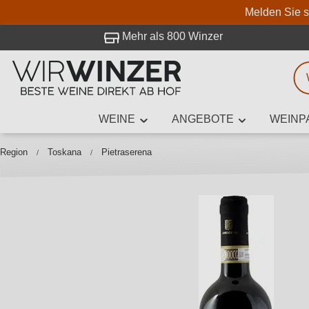
Melden Sie s
 Besuch bei WirWinzer.
Mehr als 800 Winzer
WEINE
ANGEBOTE
WEINP
Weinsuche
Mindestens 3
Region
Toskana
Pietraserena
Beschre