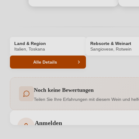
Land & Region
Rebsorte & Weinart
Italien, Toskana
Sangiovese, Rotwein
Alle Details
Produktnummer
Noch keine Bewertungen
Allergene
Teilen Sie Ihre Erfahrungen mit diesem Wein und helf
Geographische Angabe
Hersteller adresse
Soc. Agr. Pietraserena, Loc. Casale
Anmelden
Bewertungen können nur von angemeldeten Benutzern 
Jahrgang