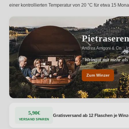
einer kontrollierten Temperatur von 20 °C für etwa 15 Mona
Pietrasere
Andrea Arrigoni & Co. · I
"Weingut mit mehr als
"Nachhaltiger Anbau 
Zum Winzer
5,90€
Gratisversand ab 12 Flaschen je Winz
VERSAND SPAREN