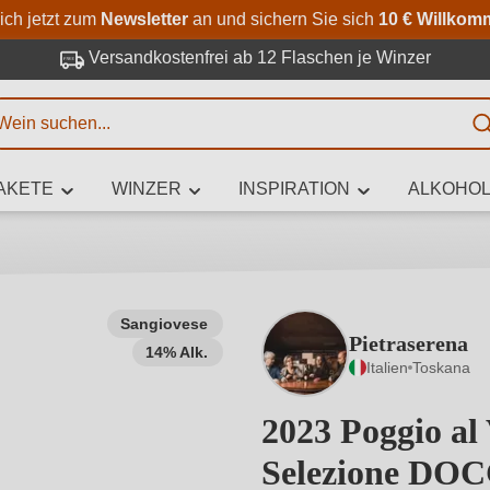
Zum Hauptinhalt springen
Zur Suche springen
Zur Hauptnavigation springe
ich jetzt zum
Newsletter
an und sichern Sie sich
10 € Willkom
Versandkostenfrei ab 12 Flaschen je Winzer
E
AKETE
WINZER
INSPIRATION
ALKOHOL
 Zeichen eingeben
Sangiovese
Pietraserena
14% Alk.
iben Sie, welchen Wein Sie suchen – ob nach Geschmack, Anlass, We
Italien
Toskana
Rebsorte, Region, Winzer oder anderen Kriterien.
2023 Poggio al 
Selezione DO