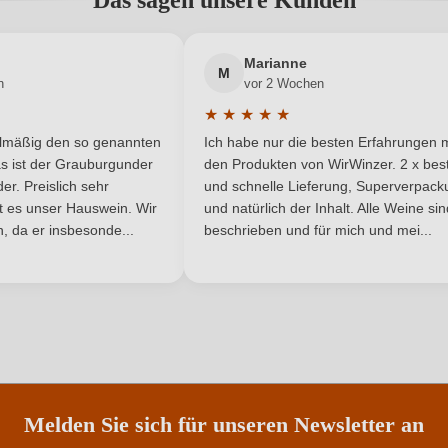
Das sagen unsere Kunden
Käse, Rotes Fleisch, Wild
Qualität
Neuer Kunde?
Neuer Kunde?
Marianne
Sangiovese
Region
M
n
vor 2 Wochen
★
★
★
★
★
Rot
Unterregion
he Bewertung von 5 von 5 Sternen
Durchschnittliche Bewertung von 
elmäßig den so genannten
Ich habe nur die besten Erfahrungen m
5 Sternen
Rotwein
s ist der Grauburgunder
den Produkten von WirWinzer. 2 x best
r. Preislich sehr
und schnelle Lieferung, Superverpack
ist es unser Hauswein. Wir
und natürlich der Inhalt. Alle Weine si
, da er insbesonde...
beschrieben und für mich und mei...
ANMELDEN
Melden Sie sich für unseren Newsletter an