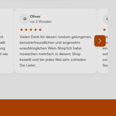
DOCG
Oliver
g
Toskana
O
G
vor 2 Monaten
v
★
★
★
★
★
★
★
★
Chianti
5 von 5 Sternen
Durchschnittliche Bewertung von 5 von 5 Sternen
Durchsc
it
Vielen Dank für diesen rundum gelungenen,
Die Lief
ellt
benutzerfreundlichen und angenehm
hat ein
ung
unaufdringlichen Wein-Shop!Ich habe
einmal b
nd wie
inzwischen mehrfach in diesem Shop
auf dem
Ich habe mein Passwort vergessen
bestellt und bin jedes Mal sehr zufrieden.
zurück 
Die Liefer...
Son...