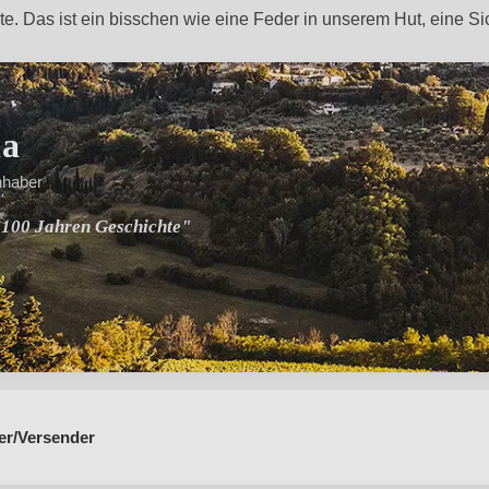
te. Das ist ein bisschen wie eine Feder in unserem Hut, eine Si
na
nhaber
 100 Jahren Geschichte"
mit einheimischen Trauben"
er/Versender