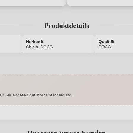
Produktdetails
Herkunft
Qualität
Chianti DOCG
DOCG
5750004000
Alkoholgehalt in %
Enthält Sulfite
Ausbau
en Sie anderen bei ihrer Entscheidung.
Chianti DOCG
Hersteller
 5, 53037 San Gimignano, Italien
Inhalt
abgegeben werden. Bitte loggen Sie sich ein, oder erstellen Sie ein
2023
Land