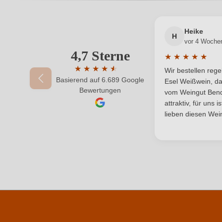
Passt zu
Heike
Rebsorte
H
vor 4 Woche
4,7 Sterne
Ihre E-Mail-Adresse
★
★
★
★
★
Traubenfarbe
Durchschnittlic
★
★
★
★
★
★
Wir bestellen reg
Basierend auf 6.689 Google
Durchschnittliche Bewertung von 4.7 von 
Weinart
Esel Weißwein, da
Ihr Passwort
Bewertungen
vom Weingut Bende
attraktiv, für uns 
lieben diesen Wein