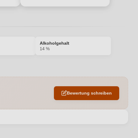
Alkoholgehalt
14 %
14 %
Großes Eichenfass
Bewertung schreiben
Pietraserena
0,75 L
en neuen Account.
Italien