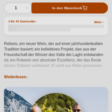
1
In den Warenkorb
Ihr KI-Sommelier
Mehr
Reboro, ein neuer Wein, der auf einer jahrhundertealten
Tradition basiert; ein kollektives Projekt, das aus der
Freundschaft der Winzer des Valle dei Laghi entstanden
ist; ein Rotwein von absoluter Exzellenz, der das Beste
dieses Gebiets verkörpert. Er wird aus Rebo gewonnen,
einer autochthonen Rebsorte, die das Beste aus dem
Merlot und dem Teroldego übernommen hat, deren Tochter
Weiterlesen
sie ist. Die Trauben, die in unseren besten Weinbergen
geerntet werden, werden bis Ende November auf den
"arele" getrocknet, den Gestellen, die auch für die
Herstellung des berühmten Vino Santo Trentino Doc
verwendet werden. Das Ergebnis ist ein Wein von großer
Struktur, mit intensiven Aromen von reifen roten Früchten