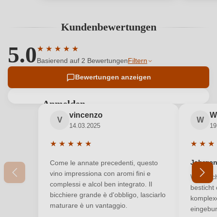
Kundenbewertungen
5.0
★
★
★
★
★
Durchschnittliche Bewertung von 5 von 5 Sternen
Basierend auf 2 Bewertungen
Filtern
Bewertungen anzeigen
Anmelden
vincenzo
W
Bewertungen können nur von angemeldeten
V
W
14.03.2025
19
Benutzern abgegeben werden. Bitte loggen Sie sich
ein, oder erstellen Sie einen neuen Account.
★
★
★
★
★
★
★
★
Durchschnittliche Bewertung von 5 von 5 Sterne
Durchsc
Jahrga
Come le annate precedenti, questo
Neuer Kunde?
Neuer Kunde?
vino impressiona con aromi fini e
Wie auc
complessi e alcol ben integrato. Il
besticht
bicchiere grande è d'obbligo, lasciarlo
komplex
Ihre E-Mail-Adresse
maturare è un vantaggio.
eingebu