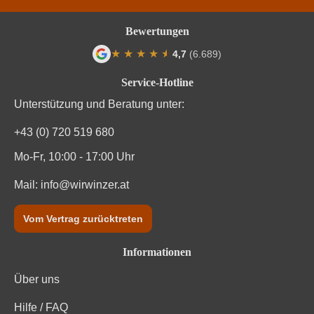
Jahrgang
2021
Bewertungen
Land
Italien
★
★
★
★
★
★
4,7
(6.689)
Durchschnittliche Bewertung von 4.7 von
Qualität
IGP
Service-Hotline
Unterstützung und Beratung unter:
Rebsorte
Rebo
+43 (0) 720 519 680
Region
Trentino
Mo-Fr, 10:00 - 17:00 Uhr
Traubenfarbe
Rot
Mail:
info@wirwinzer.at
Weinart
Rotwein
Vom Vertrag zurücktreten
Informationen
Über uns
Hilfe / FAQ