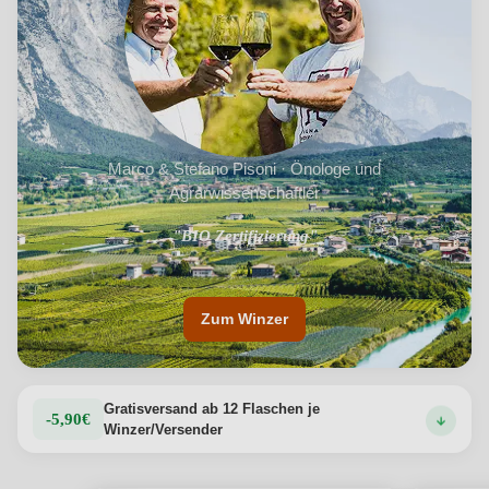
und Marmelade und einem vollen und weichen
Mundgefühl mit langem Abgang. Ein kostbares Juwel, auf
das wir stolz sind.
Produktdetails anzeigen →
Marco & Stefano Pisoni · Önologe und
Agrarwissenschaftler
"Familienbetrieb seit 1852"
"BIO Zertifizierung"
Zum Winzer
Gratisversand ab 12 Flaschen je
-5,90€
Winzer/Versender