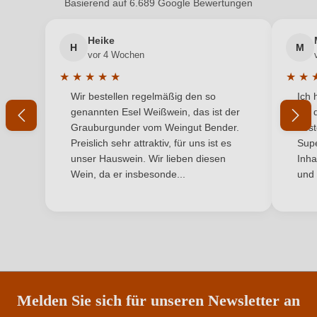
Basierend auf 6.689 Google Bewertungen
Ausbau
Neues Barrique
Heike
Bio
EU
H
M
vor 4 Wochen
Bio
Ja
★
★
★
★
★
★
★
Durchschnittliche Bewertung von 5 von 5 Sternen
Durchs
Wir bestellen regelmäßig den so
Ich 
Bio-Kontrollstelle
A524
genannten Esel Weißwein, das ist der
mit 
Grauburgunder vom Weingut Bender.
best
Bio-Kontrollstelle Shop
DE-ÖKO-060
Preislich sehr attraktiv, für uns ist es
Supe
unser Hauswein. Wir lieben diesen
Inha
Geographische Angabe
Vigneti delle Dolomiti IGP
Wein, da er insbesonde...
und 
Hersteller
Pisoni
Az. Agr. Fratelli Pisoni società agricola semplice di
Hersteller
Marco e Stefano, Via San Siro (Pergolese) 7/B, 38076
adresse
Madruzzo, Italien
Melden Sie sich für unseren Newsletter an
Inhalt
0,75 L