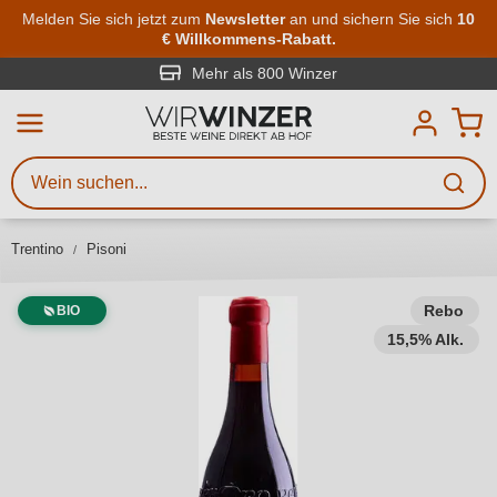
Zum Hauptinhalt springen
Melden Sie sich jetzt zum
Newsletter
an und sichern Sie sich
10
€ Willkommens-Rabatt.
Weinsuche
Mindestens 3 Zeichen eingeben
Mehr als 800 Winzer
Beschreiben Sie, welchen Wein
Sie suchen – ob nach Geschmack,
Anlass, Weinnamen, Rebsorte,
Trentino
Pisoni
Region, Winzer oder anderen
Kriterien.
Rebo
BIO
15,5% Alk.