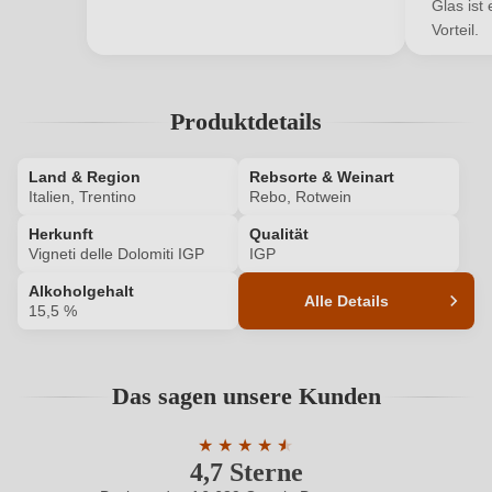
Glas ist
Vorteil.
Ihr Passwort
Ich habe mein Passwort vergessen
Produktdetails
ANMELDEN
Land & Region
Rebsorte & Weinart
Italien, Trentino
Rebo, Rotwein
Herkunft
Qualität
Vigneti delle Dolomiti IGP
IGP
Alkoholgehalt
Alle Details
15,5 %
Produktnummer
6576001000
Das sagen unsere Kunden
Alkoholgehalt in %
15,5 %
★
★
★
★
★
★
Allergene
Enthält Sulfite
4,7 Sterne
Durchschnittliche Bewertung von 4.7 