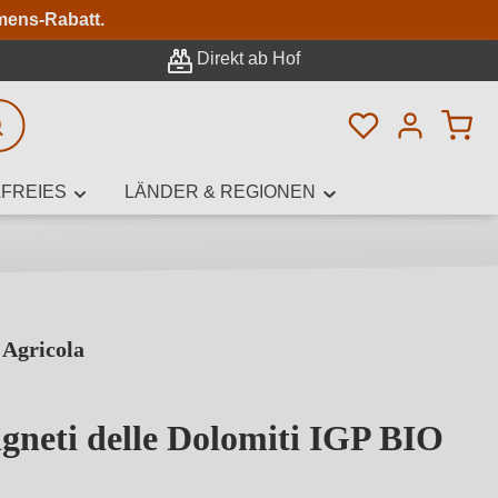
n
mens-Rabatt.
Direkt ab Hof
Du hast 0 Pro
rweiterte Suche
FREIES
LÄNDER & REGIONEN
 Agricola
innamen,
neti delle Dolomiti IGP BIO