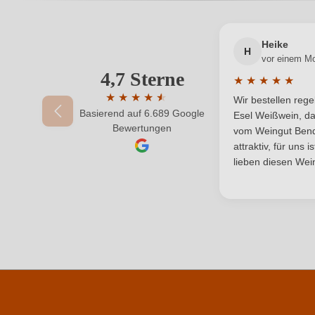
Inhalt
Heike
H
vor einem M
Land
4,7 Sterne
Ihre E-Mail-Adresse
★
★
★
★
★
Durchschnittlic
Rebsorte
★
★
★
★
★
★
Wir bestellen reg
Basierend auf 6.689 Google
Durchschnittliche Bewertung von 4.7 von 
Esel Weißwein, da
Ihr Passwort
Bewertungen
Traubenfarbe
vom Weingut Bende
attraktiv, für uns 
lieben diesen Wein
Durchschnittliche nährwertangaben
Brennwert
Kohlenhydrate
Kohlenhydrate davon Zucker