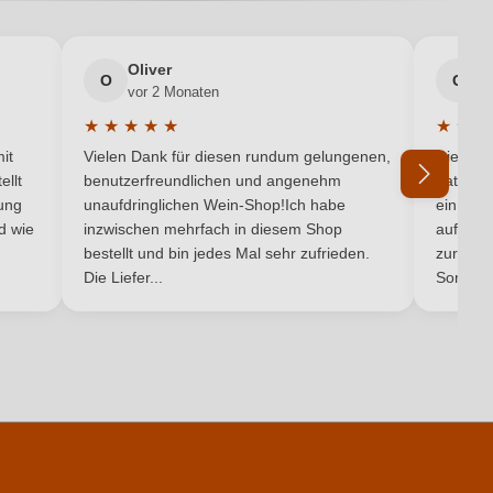
(Pergolese) 7/B, 38076 Madruzzo, Italien
2024
Oliver
g
O
G
vor 2 Monaten
v
IGP
★
★
★
★
★
★
★
★
5 von 5 Sternen
Durchschnittliche Bewertung von 5 von 5 Sternen
Durchsc
Trentino
it
Vielen Dank für diesen rundum gelungenen,
Die Lief
ellt
benutzerfreundlichen und angenehm
hat ein
Weißwein
ung
unaufdringlichen Wein-Shop!Ich habe
einmal b
nd wie
inzwischen mehrfach in diesem Shop
auf dem
Ich habe mein Passwort vergessen
bestellt und bin jedes Mal sehr zufrieden.
zurück 
Die Liefer...
Son...
pro 100 ml
286 kJ / 68 kcal
0.75 g
0.6 g