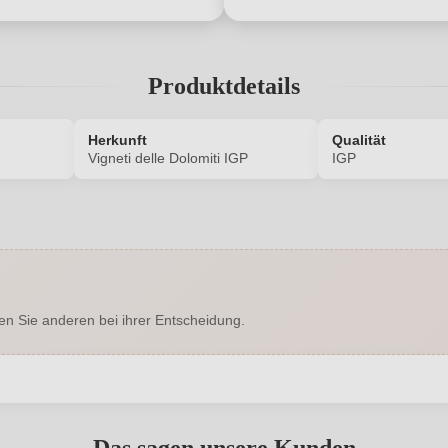
Produktdetails
Herkunft
Qualität
n
Vigneti delle Dolomiti IGP
IGP
6576015000
Alkoholgehalt in %
Enthält Sulfite
Bio
en Sie anderen bei ihrer Entscheidung.
Ja
Bio-Kontrollstelle
DE-ÖKO-060
Geographische Angabe
abgegeben werden. Bitte loggen Sie sich ein, oder erstellen Sie ein
Hersteller
Az. Agr. Fratel
Pisoni