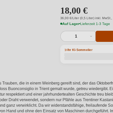
18,00 €
36,00 €/Liter (0,5 Liter) inkl. MwSt.,
Auf Lager
Lieferzeit 1-3 Tage
1
Ihr KI-Sommelier
Trauben, die in einem Weinberg gereift sind, der das Oktoberf
loss Buonconsiglio in Trient gemalt wurde, getreu wiedergibt.
ur respektiert und einer jahrhundertealten Geschichte treu blei
der Draht verwendet, sondern nur Pfähle aus Trentiner Kastani
d ganz verwirklicht. Da wir widerstandsfähige, freilaufende S
g von Hand und ohne den Einsatz von Maschinen durchgeführt. I