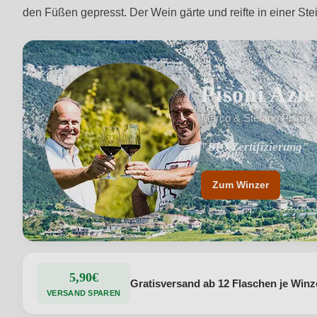
den Füßen gepresst. Der Wein gärte und reifte in einer S
Pisoni Azi
Marco & Stefano Pisoni 
"BIO Zertifizierung"
"Familienbetrieb seit
Zum Winzer
5,90€
Gratisversand ab 12 Flaschen je Winz
VERSAND SPAREN