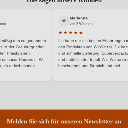
Das sagen unsere Kunden
adresse
Neuer Kunde?
0,5 L
Neuer Kunde?
Jahrgang
Marianne
M
onat
vor 2 Wochen
Italien
Qualität
★
★
★
★
★
he Bewertung von 5 von 5 Sternen
Durchschnittliche Bewertung von 
Cuvée (Weiß)
Region
elmäßig den so genannten
Ich habe nur die besten Erfahrungen m
5 Sternen
s ist der Grauburgunder
den Produkten von WirWinzer. 2 x best
Weiß
Weinart
r. Preislich sehr
und schnelle Lieferung, Superverpack
ist es unser Hauswein. Wir
und natürlich der Inhalt. Alle Weine si
, da er insbesonde...
beschrieben und für mich und mei...
Nährwertangaben
ANMELDEN
Melden Sie sich für unseren Newsletter an