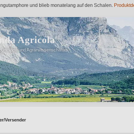
teingutamphore und blieb monatelang auf den Schalen.
Produktd
enda Agricola
· Önologe und Agrarwissenschaftler
 1852"
er/Versender