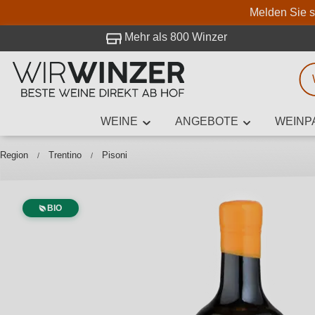
Melden Sie s
 Besuch bei WirWinzer.
Mehr als 800 Winzer
WEINE
ANGEBOTE
WEINP
Weinsuche
Mindestens 3
Region
Trentino
Pisoni
BIO
Beschre