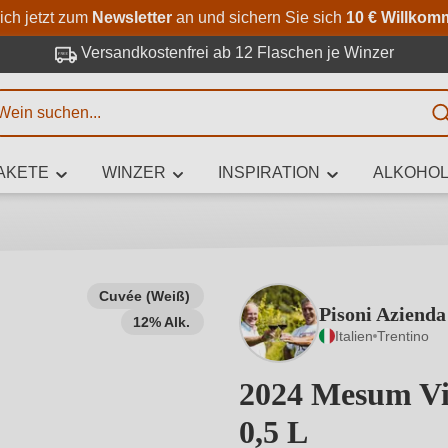
Zum Hauptinhalt springen
Zur Suche springen
Zur Hauptnavigation springe
ich jetzt zum
Newsletter
an und sichern Sie sich
10 € Willkom
Versandkostenfrei ab 12 Flaschen je Winzer
E
AKETE
WINZER
INSPIRATION
ALKOHOL
 Zeichen eingeben
Cuvée (Weiß)
Pisoni Azienda
12% Alk.
iben Sie, welchen Wein Sie suchen – ob nach Geschmack, Anlass, We
Italien
Trentino
Rebsorte, Region, Winzer oder anderen Kriterien.
2024 Mesum Vig
0,5 L