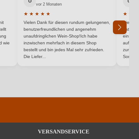
Trebbiano
O
G
vor 2 Monaten
v
★
★
★
★
★
★
★
★
Weiß
5 von 5 Sternen
Durchschnittliche Bewertung von 5 von 5 Sternen
Durchsc
it
Vielen Dank für diesen rundum gelungenen,
Die Lief
ellt
benutzerfreundlichen und angenehm
hat ein
ung
unaufdringlichen Wein-Shop!Ich habe
einmal b
nd wie
inzwischen mehrfach in diesem Shop
auf dem
Ich habe mein Passwort vergessen
bestellt und bin jedes Mal sehr zufrieden.
zurück 
Die Liefer...
Son...
VERSANDSERVICE