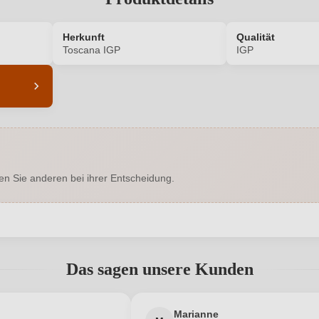
Herkunft
Qualität
Toscana IGP
IGP
5786003000
Alkoholgehalt in %
Enthält Sulfite
Ausbau
en Sie anderen bei ihrer Entscheidung.
Toscana IGP
Geschmack
Podere Pellicciano
Hersteller adresse
Agris
abgegeben werden. Bitte loggen Sie sich ein, oder erstellen Sie ein
0,75 L
Jahrgang
Das sagen unsere Kunden
Italien
Passt zu
Neuer Kunde?
Neuer Kunde?
Marianne