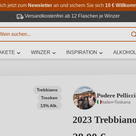
Zum Hauptinhalt springen
Zur Suche springen
Zur Hauptnavigation springe
ich jetzt zum
Newsletter
an und sichern Sie sich
10 € Willkom
Versandkostenfrei ab 12 Flaschen je Winzer
E
AKETE
WINZER
INSPIRATION
ALKOHOL
 Zeichen eingeben
Trebbiano
Podere Pellicc
Trocken
iben Sie, welchen Wein Sie suchen – ob nach Geschmack, Anlass, We
Italien
Toskana
Rebsorte, Region, Winzer oder anderen Kriterien.
13% Alk.
2023 Trebbian