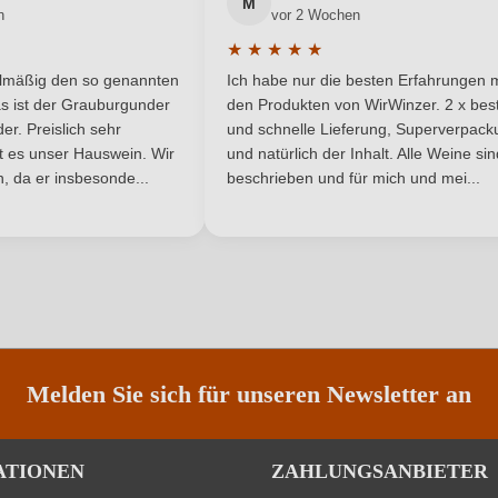
IGP
Rebsorte
M
n
vor 2 Wochen
★
★
★
★
★
Toskana
Traubenfarbe
he Bewertung von 5 von 5 Sternen
Durchschnittliche Bewertung von 
elmäßig den so genannten
Ich habe nur die besten Erfahrungen m
5 Sternen
Weißwein
s ist der Grauburgunder
den Produkten von WirWinzer. 2 x best
r. Preislich sehr
und schnelle Lieferung, Superverpack
ist es unser Hauswein. Wir
und natürlich der Inhalt. Alle Weine si
, da er insbesonde...
beschrieben und für mich und mei...
ANMELDEN
Melden Sie sich für unseren Newsletter an
ATIONEN
ZAHLUNGSANBIETER