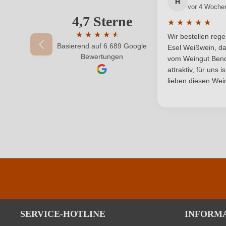
Qualität
H
vor 4 Woche
4,7 Sterne
Ihre E-Mail-Adresse
★
★
★
★
★
Region
Durchschnittlic
★
★
★
★
★
★
Wir bestellen reg
Basierend auf 6.689 Google
Durchschnittliche Bewertung von 4.7 von 
Weinart
Esel Weißwein, da
Ihr Passwort
Bewertungen
vom Weingut Bende
attraktiv, für uns 
lieben diesen Wein
SERVICE-HOTLINE
INFORM