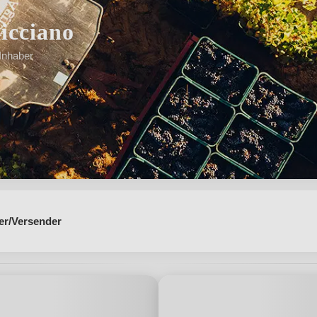
licciano
Inhaber
t"
er/Versender