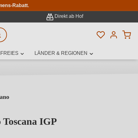
n
mens-Rabatt.
Direkt ab Hof
Du hast 0 Pro
rweiterte Suche
FREIES
LÄNDER & REGIONEN
iano
innamen,
o Toscana IGP