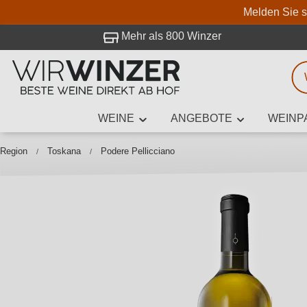
Melden Sie s
 Besuch bei WirWinzer.
Mehr als 800 Winzer
WEINE
ANGEBOTE
WEINP
Weinsuche
Mindestens 3
Region
Toskana
Podere Pellicciano
Beschre