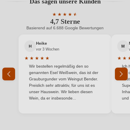
Das sagen unsere Kunden
Benutzern abgegeben werden. Bitte loggen Sie sich
Hersteller
Repolusk
ein, oder erstellen Sie einen neuen Account.
★
★
★
★
★
★
4,7 Sterne
Durchschnittliche Bewertung von 4.7 
Hersteller
Repolusk Gesbr, Glanz 4 1, 8463 Leutschach,
adresse
Österreich
Basierend auf 6.688 Google Bewertungen
Neuer Kunde?
Neuer Kunde?
Inhalt
0,75 L
Heike
H
M
Ihre E-Mail-Adresse
vor 3 Wochen
Land
Österreich
★
★
★
★
★
★
★
Durchschnittliche Bewertung von 5 von 5 Sternen
Durchs
Wir bestellen regelmäßig den so
Ich 
Qualität
Ihr Passwort
Schaumwein mit zugesetzter Kohlensäure
genannten Esel Weißwein, das ist der
mit 
Grauburgunder vom Weingut Bender.
best
Rebsorte
Gelber Muskateller
Ich habe mein Passwort vergessen
Preislich sehr attraktiv, für uns ist es
Supe
unser Hauswein. Wir lieben diesen
Inha
Restzucker in g/L
17 g/L
Wein, da er insbesonde...
und 
ANMELDEN
Säuregehalt in g/L
5,7 g/L
Traubenfarbe
Weiß