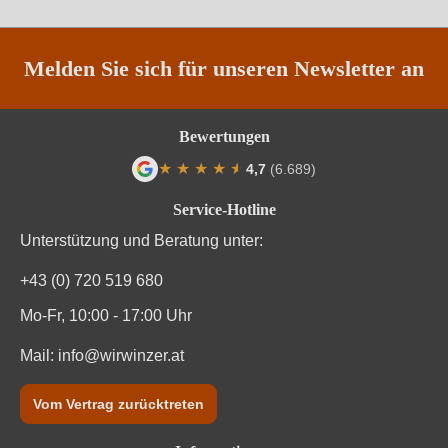
Weinart
Perl- & Schaumwein
Melden Sie sich für unseren Newsletter an
Bewertungen
★
★
★
★
★
★
4,7
(6.689)
Durchschnittliche Bewertung von 4.7 von
Service-Hotline
Unterstützung und Beratung unter:
+43 (0) 720 519 680
Mo-Fr, 10:00 - 17:00 Uhr
Mail:
info@wirwinzer.at
Vom Vertrag zurücktreten