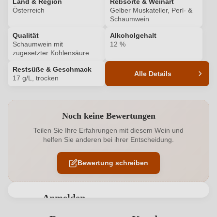
Land & Region
Rebsorte & Weinart
Österreich
Gelber Muskateller, Perl- &
Schaumwein
Qualität
Alkoholgehalt
Schaumwein mit
12 %
zugesetzter Kohlensäure
Restsüße & Geschmack
Alle Details
17 g/L, trocken
Produktnummer
2104028000
Noch keine Bewertungen
Alkoholgehalt in %
12 %
Teilen Sie Ihre Erfahrungen mit diesem Wein und
helfen Sie anderen bei ihrer Entscheidung.
Allergene
Enthält Sulfite
Bewertung schreiben
Ausbau
Edelstahltank
Flaschenverschluss
Sekt/Champagnerkorken
Anmelden
Geschmack
Trocken
Bewertungen können nur von angemeldeten