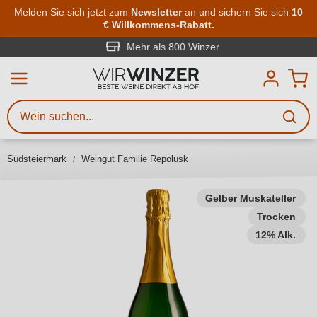
Zum Hauptinhalt springen
Melden Sie sich jetzt zum
Newsletter
an und sichern Sie sich
10
€ Willkommens-Rabatt.
Weinsuche
Mindestens 3 Zeichen eingeben
Mehr als 800 Winzer
Beschreiben Sie, welchen Wein
Sie suchen – ob nach Geschmack,
Anlass, Weinnamen, Rebsorte,
Südsteiermark
Weingut Familie Repolusk
Region, Winzer oder anderen
Kriterien.
Gelber Muskateller
Trocken
12% Alk.