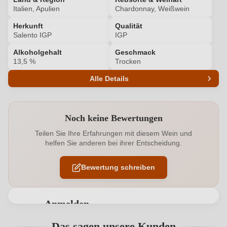
Italien, Apulien
Chardonnay, Weißwein
Herkunft
Qualität
Salento IGP
IGP
Alkoholgehalt
Geschmack
13,5 %
Trocken
Alle Details
Produktnummer
6162008000
Noch keine Bewertungen
Alkoholgehalt in %
13,5 %
Teilen Sie Ihre Erfahrungen mit diesem Wein und
helfen Sie anderen bei ihrer Entscheidung.
Allergene
Enthält Sulfite
Bewertung schreiben
Ausbau
Barrique
Flaschenverschluss
Technischer korken
Anmelden
Geographische Angabe
Salento IGP
Bewertungen können nur von angemeldeten
Das sagen unsere Kunden