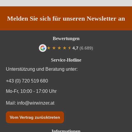
Region
Apulien
Traubenfarbe
Weiß
Melden Sie sich für unseren Newsletter an
Weinart
Weißwein
Bewertungen
Nährwertangaben
★
★
★
★
★
★
4,7
(6.689)
Durchschnittliche Bewertung von 4.7 von
Service-Hotline
Durchschnittliche nährwertangaben
pro 100 ml
Unterstützung und Beratung unter:
Brennwert
304 kJ / 73 kcal
+43 (0) 720 519 680
Kohlenhydrate
1.7 g
Mo-Fr, 10:00 - 17:00 Uhr
Mail:
Kohlenhydrate davon Zucker
info@wirwinzer.at
0.8 g
Fett
-0.01 g
Vom Vertrag zurücktreten
Trauben, Konservierungsstoffe (Sulfite). Enthält
Informationen