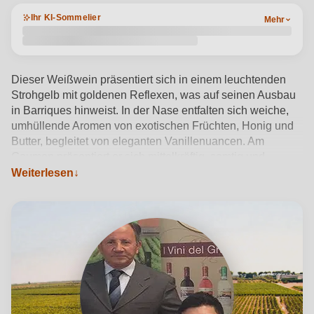
Ihr KI-Sommelier
Mehr
Dieser Weißwein präsentiert sich in einem leuchtenden
Strohgelb mit goldenen Reflexen, was auf seinen Ausbau
in Barriques hinweist. In der Nase entfalten sich weiche,
umhüllende Aromen von exotischen Früchten, Honig und
Butter, begleitet von eleganten Vanillenuancen. Am
Gaumen präsentiert er sich mittelkräftig, samtig und
schmackhaft mit einem trockenen und anhaltenden
Weiterlesen
Abgang. Dieser Chardonnay g.g.A. Puglia 2024 wird in der
Cantine San Pancrazio im Herzen von Salice Salentino
hergestellt. Er spiegelt die Identität der Region und die
Sorgfalt der historischen Weinkellerei wider. Serviert bei
einer Temperatur zwischen 10 und 12 °C passt er perfekt
zu cremigen Risottos, Fisch und reifem Käse. Ein
raffinierter Weißwein, ideal für besondere Momente oder
authentische Gespräche.
Produktdetails anzeigen →