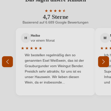
Benutzern abgegeben werden. Bitte loggen Sie sich
Geschmack
Trocken
ein, oder erstellen Sie einen neuen Account.
★
★
★
★
★
★
4,7 Sterne
Durchschnittliche Bewertung von 4.7 
Hersteller
San Pancrazio
Basierend auf 6.689 Google Bewertungen
Neuer Kunde?
Neuer Kunde?
Hersteller
Cooperativa Produttori Agricoli s.c.a, Via del Mare sn,
adresse
72026 San Pancrazio Salentino, Italien
Heike
H
M
Ihre E-Mail-Adresse
vor einem Monat
Inhalt
0,75 L
★
★
★
★
★
★
★
Durchschnittliche Bewertung von 5 von 5 Sternen
Durchs
Wir bestellen regelmäßig den so
Ich 
Jahrgang
Ihr Passwort
2024
genannten Esel Weißwein, das ist der
mit 
Grauburgunder vom Weingut Bender.
best
Land
Italien
Ich habe mein Passwort vergessen
Preislich sehr attraktiv, für uns ist es
Supe
unser Hauswein. Wir lieben diesen
Inha
Passt zu
Fisch, Meeresfrüchte, Weißes Fleisch
Wein, da er insbesonde...
und 
ANMELDEN
Qualität
IGP
Rebsorte
Chardonnay