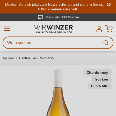
Zum Hauptinhalt springen
Melden Sie sich jetzt zum
Newsletter
an und sichern Sie sich
10
€ Willkommens-Rabatt.
Weinsuche
Mindestens 3 Zeichen eingeben
Mehr als 800 Winzer
Beschreiben Sie, welchen Wein
Sie suchen – ob nach Geschmack,
Anlass, Weinnamen, Rebsorte,
Apulien
Cantine San Pancrazio
Region, Winzer oder anderen
Kriterien.
Chardonnay
Trocken
13,5% Alk.