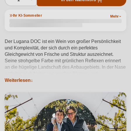
Ihr KI-Sommelier
Mehr
Der Lugana DOC ist ein Wein von großer Persönlichkeit
und Komplexität, der sich durch ein perfektes
Gleichgewicht von Frische und Struktur auszeichnet.
Seine strohgelbe Farbe mit grünlichen Reflexen erinnert
an die hügelige Landschaft des Anbaugebiets. In der Nase
entfalten sich Noten von weißen Blumen und
gelbfleischigen Früchten, gefolgt von Zitrus- und
Weiterlesen
mineralischen Nuancen. Am Gaumen ist er rund und
weich, mit einer angenehmen Note von Bittermandel im
Abgang. Der Lugana DOC passt hervorragend zu Fisch-
und Meeresfrüchtegerichten, eignet sich aber auch als
Aperitif für ein elegantes und raffiniertes
Geschmackserlebnis.
Produktdetails anzeigen →