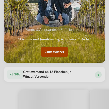
Remo & Alessandro · Familie Landini
"Eleganz und familiäre Werte in jeder Falsche"
"Weinlese ausschließlich von Hand"
Zum Winzer
Gratisversand ab 12 Flaschen je
-5,90€
Winzer/Versender