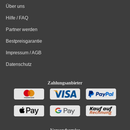
Trauben, Konservierungsstoffe (Sulfite). Enthält
Über uns
Zutaten
geringfügige Mengen von Fett, gesättigten Fettsäuren,
Eiweiß und Salz
Hilfe / FAQ
Partner werden
Bestpreisgarantie
Impressum / AGB
Datenschutz
Zahlungsanbieter