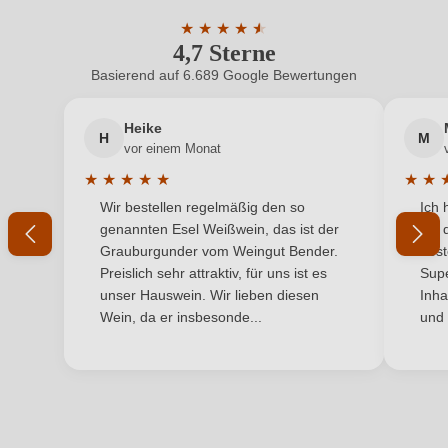
★
★
★
★
★
★
Allergene
Enthält Sulfite
4,7 Sterne
Durchschnittliche Bewertung von 4.7 
Basierend auf 6.689 Google Bewertungen
Auszeichnungen
Decanter
Heike
Geographische Angabe
Lugana DOC
H
M
vor einem Monat
Hersteller
Sparici Landini
★
★
★
★
★
★
★
Durchschnittliche Bewertung von 5 von 5 Sternen
Durchs
Wir bestellen regelmäßig den so
Ich 
Hersteller
Az. Agricola San Quirico Srl, Via Montecorno 10 a,
genannten Esel Weißwein, das ist der
mit 
adresse
37060 Sona, Italien
Grauburgunder vom Weingut Bender.
best
Preislich sehr attraktiv, für uns ist es
Supe
Inhalt
0,75 L
unser Hauswein. Wir lieben diesen
Inha
Wein, da er insbesonde...
und 
Jahrgang
2025
Land
Italien
Qualität
DOC