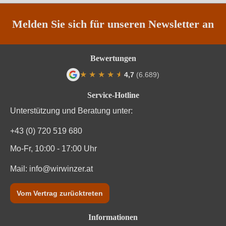
Rebsorte
Turbiana
Melden Sie sich für unseren Newsletter an
Region
Venetien
Bewertungen
Traubenfarbe
Weiß
★
★
★
★
★
★
4,7
(6.689)
Weinart
Weißwein
Durchschnittliche Bewertung von 4.7 von
Service-Hotline
Nährwertangaben
Unterstützung und Beratung unter:
+43 (0) 720 519 680
Durchschnittliche nährwertangaben
pro 100 ml
Mo-Fr, 10:00 - 17:00 Uhr
Brennwert
75 kJ / 18 kcal
Mail:
info@wirwinzer.at
Kohlenhydrate
1.1 g
Vom Vertrag zurücktreten
Kohlenhydrate davon Zucker
0.6 g
Informationen