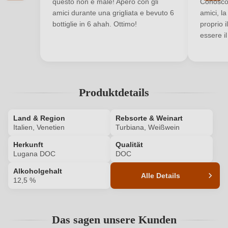
questo non é male! Apero con gli
Conosco 
amici durante una grigliata e bevuto 6
amici, la
Ihre E-Mail-Adresse
bottiglie in 6 ahah. Ottimo!
proprio 
essere il
Ihr Passwort
Ich habe mein Passwort vergessen
Produktdetails
ANMELDEN
Land & Region
Rebsorte & Weinart
Italien, Venetien
Turbiana, Weißwein
Herkunft
Qualität
Lugana DOC
DOC
Alkoholgehalt
Alle Details
12,5 %
Produktnummer
6523002000
Das sagen unsere Kunden
Alkoholgehalt in %
12,5 %