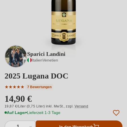
Sparici Landini
Italien
Venetien
2025 Lugana DOC
★
★
★
★
★
7 Bewertungen
Durchschnittliche Bewertung von 5 von 5 Sternen
14,90 €
19,87 €/Liter (0,75 Liter) inkl. MwSt.,
zzgl.
Versand
Auf Lager
Lieferzeit 1-3 Tage
1
In den Warenkorb