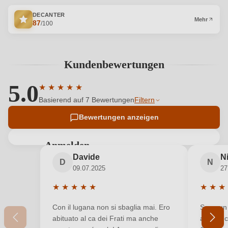
DECANTER
Mehr
87
/100
Kundenbewertungen
5.0
★
★
★
★
★
Durchschnittliche Bewertung von 5 von 5 Sternen
Basierend auf 7 Bewertungen
Filtern
Bewertungen anzeigen
Anmelden
Davide
N
Bewertungen können nur von angemeldeten
D
N
09.07.2025
27
Benutzern abgegeben werden. Bitte loggen Sie sich
ein, oder erstellen Sie einen neuen Account.
★
★
★
★
★
★
★
★
Durchschnittliche Bewertung von 5 von 5 Sterne
Durchsc
Con il lugana non si sbaglia mai. Ero
Sono un 
Neuer Kunde?
Neuer Kunde?
abituato al ca dei Frati ma anche
ama anch