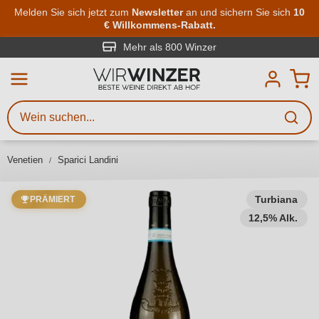
Zum Hauptinhalt springen
Melden Sie sich jetzt zum
Newsletter
an und sichern Sie sich
10
€ Willkommens-Rabatt.
Weinsuche
Mindestens 3 Zeichen eingeben
Mehr als 800 Winzer
Beschreiben Sie, welchen Wein
Sie suchen – ob nach Geschmack,
Anlass, Weinnamen, Rebsorte,
Venetien
Sparici Landini
Region, Winzer oder anderen
Kriterien.
Turbiana
PRÄMIERT
12,5% Alk.