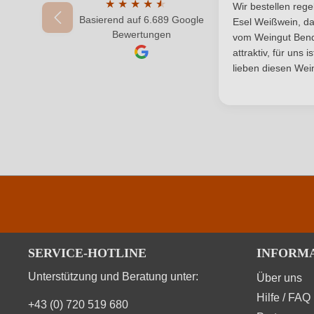
Durchschnittlic
★
★
★
★
★
★
Wir bestellen reg
Inhalt
Basierend auf 6.689 Google
Durchschnittliche Bewertung von 4.7 von 
Esel Weißwein, da
Bewertungen
vom Weingut Bende
Land
attraktiv, für uns 
lieben diesen Wein
Qualität
Region
Vegan
SERVICE-HOTLINE
INFORM
Unterstützung und Beratung unter:
Über uns
Hilfe / FAQ
+43 (0) 720 519 680