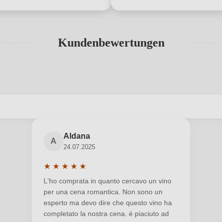
Kundenbewertungen
abgegeben werden. Bitte loggen Sie sich ein, oder erstellen Sie ein
Aldana
A
24.07.2025
Neuer Kunde?
Neuer Kunde?
★
★
★
★
★
Durchschnittliche Bewertung von 5 von 5 Sternen
L'ho comprata in quanto cercavo un vino
per una cena romantica. Non sono un
esperto ma devo dire che questo vino ha
completato la nostra cena. è piaciuto ad