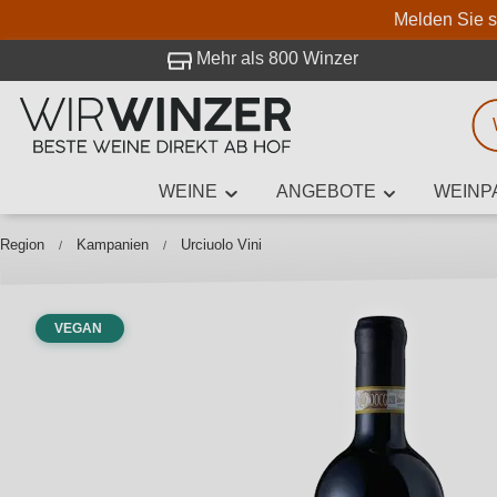
Melden Sie s
 Besuch bei WirWinzer.
Mehr als 800 Winzer
WEINE
ANGEBOTE
WEINP
Weinsuche
Mindestens 3
Region
Kampanien
Urciuolo Vini
VEGAN
Beschre