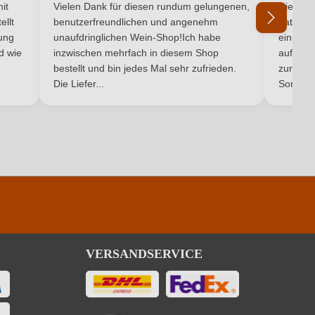
5 von 5 Sternen
Durchschnittliche Bewertung von 5 von 5 Sternen
Durchsc
it
Vielen Dank für diesen rundum gelungenen,
Die Lief
2015
ellt
benutzerfreundlichen und angenehm
hat ein
ung
unaufdringlichen Wein-Shop!Ich habe
einmal b
Pasta, Wild
nd wie
inzwischen mehrfach in diesem Shop
auf dem
bestellt und bin jedes Mal sehr zufrieden.
zurück 
Aglianico
Die Liefer...
Son...
Rot
Rotwein
VERSANDSERVICE