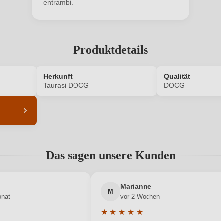
entrambi.
Produktdetails
ANMELDEN
Herkunft
Qualität
Taurasi DOCG
DOCG
4799001000
Alkoholgehalt in %
Das sagen unsere Kunden
Enthält Sulfite
Ausbau
Taurasi DOCG
Geschmack
Marianne
M
onat
vor 2 Wochen
Urciuolo Vini
Hersteller adresse
★
★
★
★
★