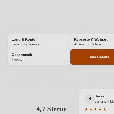
Ihr Passwort
Land & Region
Rebsorte & Weinart
Italien, Kampanien
Aglianico, Rotwein
Geschmack
Alle Details
Trocken
Produktnummer
Allergene
Geographische Angabe
Heike
H
vor einem M
Hersteller
4,7 Sterne
★
★
★
★
★