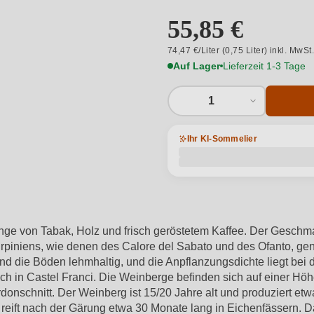
55,85 €
74,47 €/Liter (0,75 Liter) inkl. MwSt
Auf Lager
Lieferzeit 1-3 Tage
1
Ihr KI-Sommelier
nge von Tabak, Holz und frisch geröstetem Kaffee. Der Geschmac
Irpiniens, wie denen des Calore del Sabato und des Ofanto, g
d die Böden lehmhaltig, und die Anpflanzungsdichte liegt bei 
lich in Castel Franci. Die Weinberge befinden sich auf einer 
onschnitt. Der Weinberg ist 15/20 Jahre alt und produziert etw
reift nach der Gärung etwa 30 Monate lang in Eichenfässern. Da