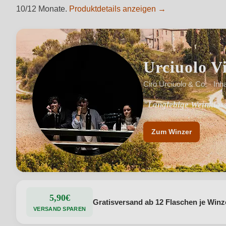
10/12 Monate.
Produktdetails anzeigen →
Urciuolo V
Ciro Urciuolo & Co. · Inh
"Langlebige Weinklass
"Mystische Weinlagen 
Zum Winzer
5,90€
Gratisversand ab 12 Flaschen je Winz
VERSAND SPAREN