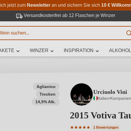
Zum Hauptinhalt springen
Zur Suche springen
Zur Hauptnavigation springe
ich jetzt zum
Newsletter
an und sichern Sie sich
10 € Willkom
Versandkostenfrei ab 12 Flaschen je Winzer
E
AKETE
WINZER
INSPIRATION
ALKOHOL
 Zeichen eingeben
Aglianico
Urciuolo Vini
Trocken
iben Sie, welchen Wein Sie suchen – ob nach Geschmack, Anlass, We
Italien
Kampanie
Rebsorte, Region, Winzer oder anderen Kriterien.
14,5% Alk.
2015 Votiva T
★
★
★
★
★
1 Bewertungen
Durchschnittliche Bewertung 