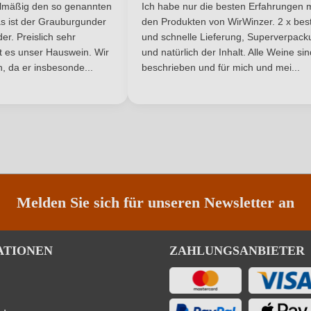
he Bewertung von 5 von 5 Sternen
Durchschnittliche Bewertung von 
elmäßig den so genannten
Ich habe nur die besten Erfahrungen m
0,75 L
Jahrgang
5 Sternen
s ist der Grauburgunder
den Produkten von WirWinzer. 2 x best
r. Preislich sehr
und schnelle Lieferung, Superverpack
Italien
Passt zu
ist es unser Hauswein. Wir
und natürlich der Inhalt. Alle Weine si
, da er insbesonde...
beschrieben und für mich und mei...
DOCG
Rebsorte
Kampanien
Traubenfarbe
Ja
Weinart
Melden Sie sich für unseren Newsletter an
ATIONEN
ZAHLUNGSANBIETER