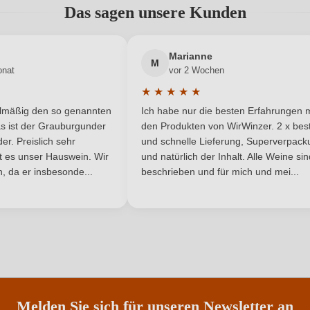
Das sagen unsere Kunden
Fisch, Reisgerichte
Qualität
Neuer Kunde?
Neuer Kunde?
Marianne
Fiano
Region
M
onat
vor 2 Wochen
★
★
★
★
★
Weiß
Weinart
he Bewertung von 5 von 5 Sternen
Durchschnittliche Bewertung von 
elmäßig den so genannten
Ich habe nur die besten Erfahrungen m
5 Sternen
s ist der Grauburgunder
den Produkten von WirWinzer. 2 x best
r. Preislich sehr
und schnelle Lieferung, Superverpack
ist es unser Hauswein. Wir
und natürlich der Inhalt. Alle Weine si
, da er insbesonde...
beschrieben und für mich und mei...
ANMELDEN
Melden Sie sich für unseren Newsletter an