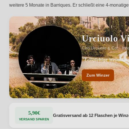
weitere 5 Monate in Barriques. Er schließt eine 4-monatige
Urciuolo V
Ciro Urciuolo & Co. · Inh
"Langlebige Weinklass
"Mystische Weinlagen 
Zum Winzer
5,90€
Gratisversand ab 12 Flaschen je Winz
VERSAND SPAREN