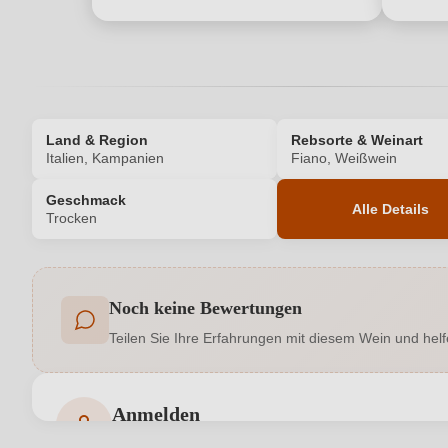
Land & Region
Rebsorte & Weinart
Italien, Kampanien
Fiano, Weißwein
Geschmack
Alle Details
Trocken
Produktnummer
Noch keine Bewertungen
Allergene
Teilen Sie Ihre Erfahrungen mit diesem Wein und helf
Geschmack
Hersteller adresse
DANIMI S.A. S.R.L., Via Montefo
Anmelden
Bewertungen können nur von angemeldeten Benutzern 
Jahrgang