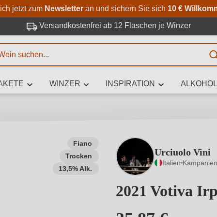
Zum Hauptinhalt springen
Zur Suche springen
Zur Hauptnavigation springe
ich jetzt zum
Newsletter
an und sichern Sie sich
10 € Willkom
Versandkostenfrei ab 12 Flaschen je Winzer
E
AKETE
WINZER
INSPIRATION
ALKOHOL
 Zeichen eingeben
Fiano
Urciuolo Vini
Trocken
iben Sie, welchen Wein Sie suchen – ob nach Geschmack, Anlass, We
Italien
Kampanie
Rebsorte, Region, Winzer oder anderen Kriterien.
13,5% Alk.
2021 Votiva Ir