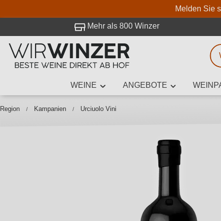
Melden Sie s
 Besuch bei WirWinzer.
Mehr als 800 Winzer
WEINE
ANGEBOTE
WEINP
Weinsuche
Mindestens 3
Region
Kampanien
Urciuolo Vini
Beschre