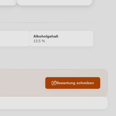
Alkoholgehalt
13,5 %
13,5 %
Irpinia DOC
Bewertung schreiben
Urciuolo Vini
0,75 L
en neuen Account.
Italien