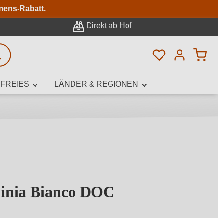
n
mens-Rabatt.
Direkt ab Hof
Du hast 0 Pro
rweiterte Suche
FREIES
LÄNDER & REGIONEN
innamen,
n
pinia Bianco DOC