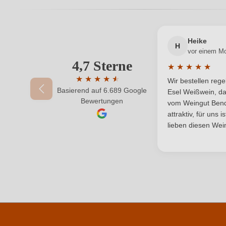
Passt zu
Heike
Rebsorte
H
vor einem M
4,7 Sterne
Ihre E-Mail-Adresse
★
★
★
★
★
Traubenfarbe
Durchschnittlic
★
★
★
★
★
★
Wir bestellen reg
Basierend auf 6.689 Google
Durchschnittliche Bewertung von 4.7 von 
Esel Weißwein, da
Ihr Passwort
Bewertungen
vom Weingut Bende
attraktiv, für uns 
lieben diesen Wein