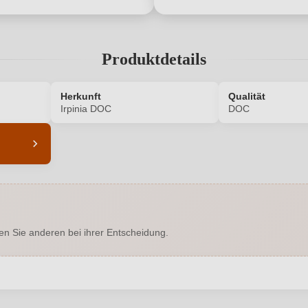
Produktdetails
Herkunft
Qualität
Irpinia DOC
DOC
4799002000
Alkoholgehalt in %
Enthält Sulfite
Geographische Angabe
en Sie anderen bei ihrer Entscheidung.
Trocken
Hersteller
rte SNC, 83020 FORINO, Italien
Inhalt
abgegeben werden. Bitte loggen Sie sich ein, oder erstellen Sie ein
2021
Land