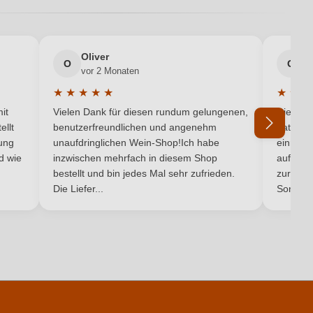
DOC
Oliver
g
Kampanien
O
G
vor 2 Monaten
v
★
★
★
★
★
★
★
★
Weißwein
5 von 5 Sternen
Durchschnittliche Bewertung von 5 von 5 Sternen
Durchsc
it
Vielen Dank für diesen rundum gelungenen,
Die Lief
ellt
benutzerfreundlichen und angenehm
hat ein
ung
unaufdringlichen Wein-Shop!Ich habe
einmal b
nd wie
inzwischen mehrfach in diesem Shop
auf dem
Ich habe mein Passwort vergessen
bestellt und bin jedes Mal sehr zufrieden.
zurück 
Die Liefer...
Son...