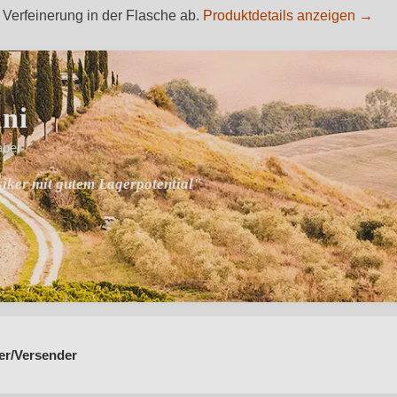
 Verfeinerung in der Flasche ab.
Produktdetails anzeigen →
ini
aber
iker mit gutem Lagerpotential"
am Heiligtum antiker Götter"
er/Versender