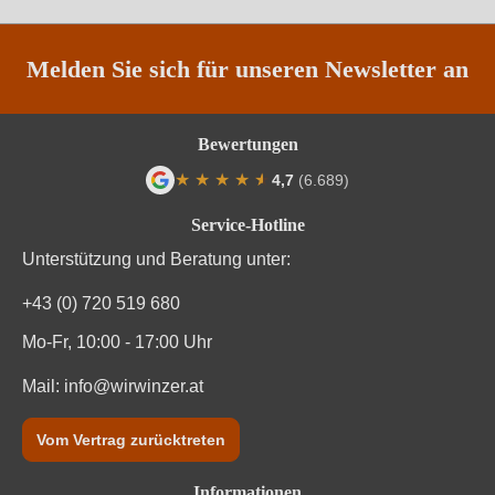
Region
Toskana
Traubenfarbe
Rot
Melden Sie sich für unseren Newsletter an
Weinart
Rosé
Bewertungen
Nährwertangaben
★
★
★
★
★
★
4,7
(6.689)
Durchschnittliche Bewertung von 4.7 von
Service-Hotline
Durchschnittliche nährwertangaben
pro 100 ml
Unterstützung und Beratung unter:
Brennwert
309 kJ / 74 kcal
+43 (0) 720 519 680
Kohlenhydrate
1.1 g
Mo-Fr, 10:00 - 17:00 Uhr
Mail:
Kohlenhydrate davon Zucker
info@wirwinzer.at
0 g
Trauben, Konservierungsstoffe (Kaliummetabisulfit, E
Vom Vertrag zurücktreten
Zutaten
224).
Informationen