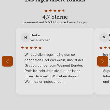
Benutzern abgegeben werden. Bitte loggen Sie sich
Geschmack
Trocken
ein, oder erstellen Sie einen neuen Account.
★
★
★
★
★
★
4,7 Sterne
Durchschnittliche Bewertung von 4.7 
Hersteller
Villa Travignoli
Basierend auf 6.689 Google Bewertungen
Neuer Kunde?
Neuer Kunde?
Hersteller
VILLA TRAVIGNOLI DI CLEMENTE BUSI SOC. AGR. A
adresse
R.L., Via Travignoli 78, 50060 Pelago, Italien
Heike
H
M
Ihre E-Mail-Adresse
vor 4 Wochen
Inhalt
0,75 L
★
★
★
★
★
★
★
Durchschnittliche Bewertung von 5 von 5 Sternen
Durchs
Wir bestellen regelmäßig den so
Ich 
Jahrgang
Ihr Passwort
2025
genannten Esel Weißwein, das ist der
mit 
Grauburgunder vom Weingut Bender.
best
Land
Italien
Ich habe mein Passwort vergessen
Preislich sehr attraktiv, für uns ist es
Supe
unser Hauswein. Wir lieben diesen
Inha
Passt zu
Antipasti, Fisch
Wein, da er insbesonde...
und 
ANMELDEN
Qualität
IGP
Rebsorte
Cuvée (Rosé)