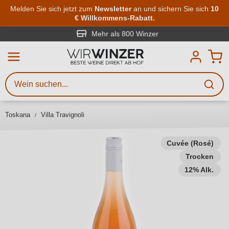
Zum Hauptinhalt springen
Melden Sie sich jetzt zum
Newsletter
an und sichern Sie sich
10
€ Willkommens-Rabatt.
Weinsuche
Mindestens 3 Zeichen eingeben
Mehr als 800 Winzer
Beschreiben Sie, welchen Wein
Sie suchen – ob nach Geschmack,
Anlass, Weinnamen, Rebsorte,
Toskana
Villa Travignoli
Region, Winzer oder anderen
Kriterien.
Cuvée (Rosé)
Trocken
12% Alk.