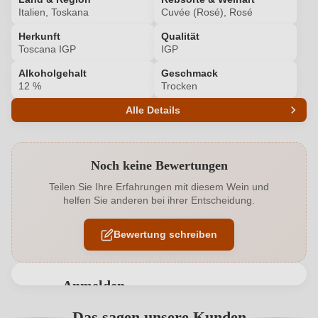
Italien, Toskana
Cuvée (Rosé), Rosé
Herkunft
Qualität
Toscana IGP
IGP
Alkoholgehalt
Geschmack
12 %
Trocken
Alle Details
Produktnummer
5768003000
Noch keine Bewertungen
Alkoholgehalt in %
12 %
Teilen Sie Ihre Erfahrungen mit diesem Wein und
helfen Sie anderen bei ihrer Entscheidung.
Allergene
Enthält Sulfite
Bewertung schreiben
Ausbau
Edelstahltank
Cuvée-Rebsorten
Merlot, Sangiovese
Anmelden
Geographische Angabe
Toscana IGP
Bewertungen können nur von angemeldeten
Das sagen unsere Kunden