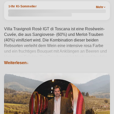
Ihr KI-Sommelier
Mehr
Villa Travignoli Rosè IGT di Toscana ist eine Roséwein-
Cuvée, die aus Sangiovese- (60%) und Merlot-Trauben
(40%) vinifiziert wird. Die Kombination dieser beiden
Rebsorten verleiht dem Wein eine intensive rosa Farbe
und ein fruchtiges Bouquet mit Anklängen an Beeren und
kleine rote Früchte. Der Geschmack ist frisch und fruchtig
mit einem leichten Hauch von Säure und minimalem
Weiterlesen
Nachklang. Er ist ein vielseitiger Wein, der perfekt zu
Vorspeisen, Fischgerichten oder leichten Mahlzeiten passt
oder einfach als Aperitif getrunken werden kann.
Produktdetails anzeigen →