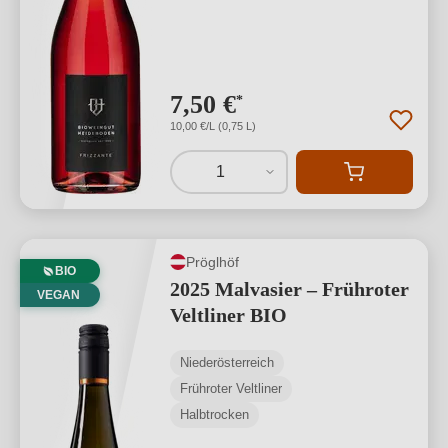
7,50 €
*
10,00 €/L (0,75 L)
1
Pröglhöf
BIO
2025 Malvasier – Frühroter
VEGAN
Veltliner BIO
Niederösterreich
Frühroter Veltliner
Halbtrocken