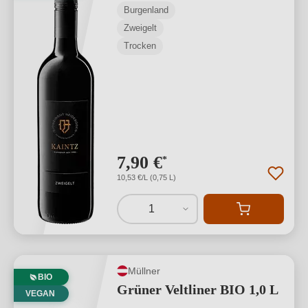
Burgenland
Zweigelt
Trocken
7,90 €
*
10,53 €/L (0,75 L)
1
Müllner
BIO
Grüner Veltliner BIO 1,0 L
VEGAN