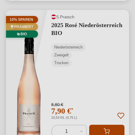
S.Pratsch
10% SPAREN
2025 Rosé Niederösterreich
PRÄMIERT
BIO
BIO
Niederösterreich
Zweigelt
Trocken
8,80 €
7,90 €
*
10,53 €/L (0,75 L)
1