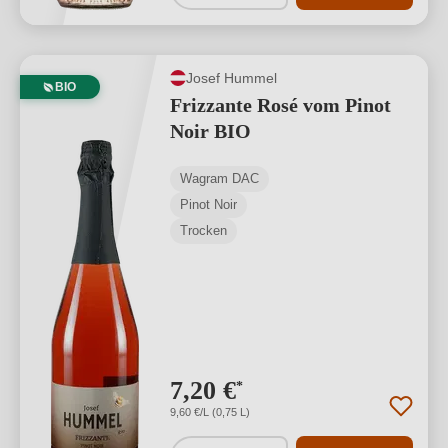
Josef Hummel
BIO
Frizzante Rosé vom Pinot
Noir BIO
Wagram DAC
Pinot Noir
Trocken
7,20 €
*
9,60 €/L (0,75 L)