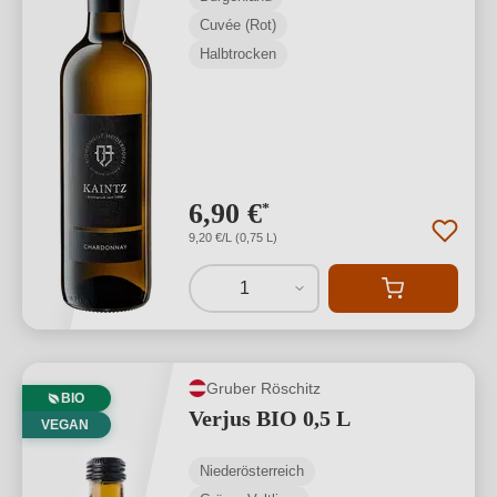
Cuvée (Rot)
Halbtrocken
6,90 €
*
9,20 €/L (0,75 L)
1
Gruber Röschitz
BIO
Verjus BIO 0,5 L
VEGAN
Niederösterreich