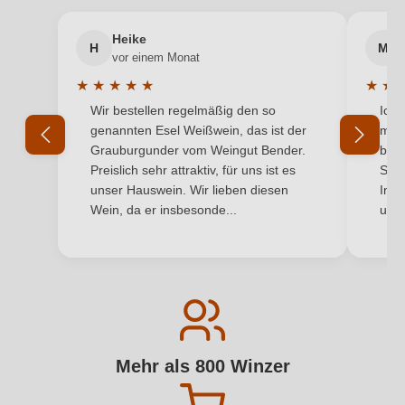
Heike
H
M
vor einem Monat
★
★
★
★
★
★
★
Durchschnittliche Bewertung von 5 von 5 Sternen
Durchs
Wir bestellen regelmäßig den so
Ich 
genannten Esel Weißwein, das ist der
mit 
Grauburgunder vom Weingut Bender.
best
Preislich sehr attraktiv, für uns ist es
Supe
unser Hauswein. Wir lieben diesen
Inha
Wein, da er insbesonde...
und 
Mehr als 800 Winzer