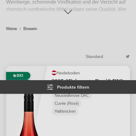
Weinberge, schonende Vinifikation und der Verzicht auf
chemisch‑synthetische Mittel prägen seine Qualität. Wer
wein bio
kauft, entscheidet sich nicht nur für Geschmack,
sondern auch für Verantwortung – gegenüber Boden,
Weine
Biowein
Klima und künftigen Generationen. Bei
WirWinzer
finden
Sie eine große Auswahl zertifizierter
Bio-Weine
direkt
von den besten Winzern aus Österreich – ergänzt um
charakterstarke Weine aus Italien und Frankreich,
transparent kuratiert und nachvollziehbar. Jetzt
bio wein
kaufen
– unkompliziert und direkt vom Winzer.
Heideboden
Weiterlesen
→
BIO
2025 "Frizzante Rosé" BIO
VEGAN
Produkte filtern
Neusiedlersee DAC
Cuvée (Rosé)
Halbtrocken