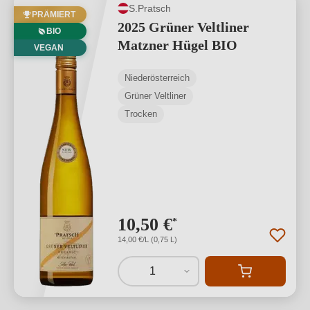
S.Pratsch
PRÄMIERT
2025 Grüner Veltliner
BIO
Matzner Hügel BIO
VEGAN
Niederösterreich
Grüner Veltliner
Trocken
10,50 €
*
14,00 €/L (0,75 L)
1