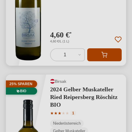
4,60 €
*
4,60 €/L (1 L)
1
Birsak
25% SPAREN
2024 Gelber Muskateller
BIO
Ried Reipersberg Röschitz
BIO
Durchschnittliche Bewertung von 3 von
★
★
★
★
★
1
Niederösterreich
Gelber Muskateller