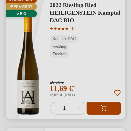
2022 Riesling Ried
PRÄMIERT
HEILIGENSTEIN Kamptal
BIO
DAC BIO
Durchschnittliche Bewertung von 5 von
★
★
★
★
★
3
Kamptal DAC
Riesling
Trocken
16,70 €
11,69 €
*
15,59 €/L (0,75 L)
1