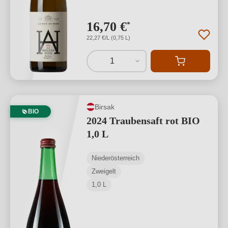
16,70 €
*
22,27 €/L (0,75 L)
1
Birsak
BIO
2024 Traubensaft rot BIO
1,0 L
Niederösterreich
Zweigelt
1,0 L