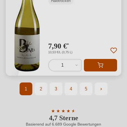
Halbtrocken
7,90 €
*
10,53 €/L (0,75 L)
1
1
2
3
4
5
Seite
Seite
Seite
Seite
Seite
★
★
★
★
★
★
4,7 Sterne
Durchschnittliche Bewertung von 4.7 
Basierend auf 6.689 Google Bewertungen