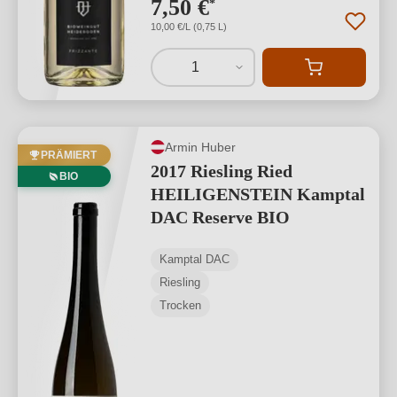
7,50 €
*
10,00 €/L (0,75 L)
1
Armin Huber
PRÄMIERT
2017 Riesling Ried
BIO
HEILIGENSTEIN Kamptal
DAC Reserve BIO
Kamptal DAC
Riesling
Trocken