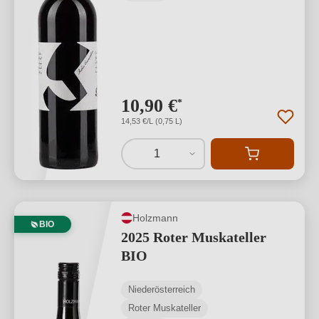
10,90 €
*
14,53 €/L (0,75 L)
1
Holzmann
BIO
2025 Roter Muskateller
BIO
Niederösterreich
Roter Muskateller