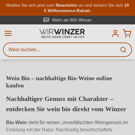
Zum Hauptinhalt springen
Melden Sie sich jetzt zum
Newsletter
an und sichern Sie sich
10
€ Willkommens-Rabatt.
Weinsuche
Mindestens 3 Zeichen eingeben
Mehr als 800 Winzer
Beschreiben Sie, welchen Wein
Sie suchen – ob nach Geschmack,
Anlass, Weinnamen, Rebsorte,
Region, Winzer oder anderen
Wein Bio – nachhaltige Bio‑Weine online
Kriterien.
kaufen
Nachhaltiger Genuss mit Charakter –
entdecken Sie
wein bio
direkt vom Winzer
Bio-Wein
steht für reinen, unverfälschten Weingenuss im
Einklang mit der Natur. Nachhaltig bewirtschaftete