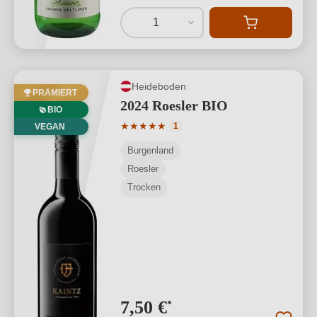
1
Heideboden
PRÄMIERT
2024 Roesler BIO
BIO
Durchschnittliche Bewertung von 5 von
★
★
★
★
★
1
VEGAN
Burgenland
Roesler
Trocken
7,50 €
*