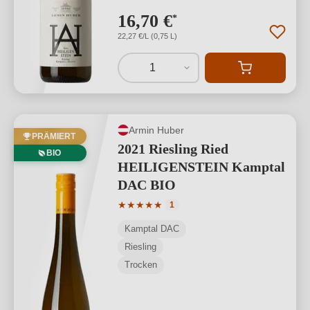
16,70 €
*
22,27 €/L (0,75 L)
1
Armin Huber
PRÄMIERT
2021 Riesling Ried
BIO
HEILIGENSTEIN Kamptal
DAC BIO
Durchschnittliche Bewertung von 5 von
★
★
★
★
★
1
Kamptal DAC
Riesling
Trocken