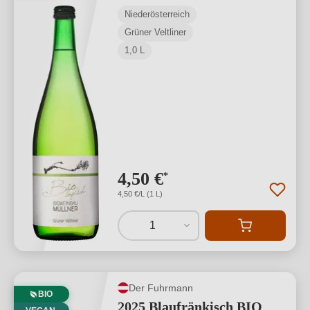
Niederösterreich
Grüner Veltliner
1,0 L
4,50 €
*
4,50 €/L (1 L)
1
Der Fuhrmann
BIO
2025 Blaufränkisch BIO