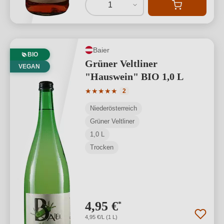
1
Baier
BIO
Grüner Veltliner
VEGAN
"Hauswein" BIO 1,0 L
Durchschnittliche Bewertung von 5 von
★
★
★
★
★
2
Niederösterreich
Grüner Veltliner
1,0 L
Trocken
4,95 €
*
4,95 €/L (1 L)