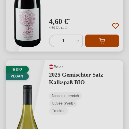
4,60 €
*
4,60 €/L (1 L)
1
Baier
BIO
2025 Gemischter Satz
VEGAN
Kalkspaß BIO
Niederösterreich
Cuvée (Weiß)
Trocken