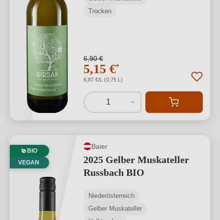
Trocken
6,90 €
5,15 €
*
6,87 €/L (0,75 L)
1
Baier
BIO
2025 Gelber Muskateller
VEGAN
Russbach BIO
Niederösterreich
Gelber Muskateller