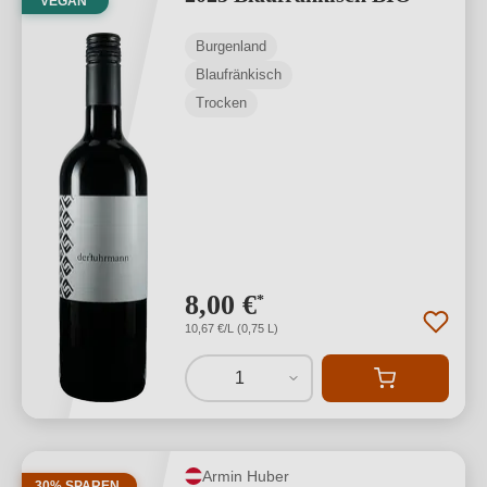
VEGAN
Burgenland
Blaufränkisch
Trocken
8,00 €
*
10,67 €/L (0,75 L)
1
Armin Huber
30% SPAREN