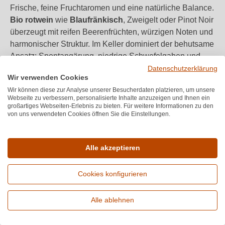
Frische, feine Fruchtaromen und eine natürliche Balance.
Bio rotwein
wie
Blaufränkisch
, Zweigelt oder Pinot Noir
überzeugt mit reifen Beerenfrüchten, würzigen Noten und
harmonischer Struktur. Im Keller dominiert der behutsame
Ansatz: Spontangärung, niedrige Schwefelgaben und
Ausbau in Holz oder Edelstahl erhalten den natürlichen
Datenschutzerklärung
Wir verwenden Cookies
Ausdruck. Entdecken Sie zudem zertifizierte
demeter
Wir können diese zur Analyse unserer Besucherdaten platzieren, um unsere
wein
und elegante
bio weißwein
mit Herkunftsprofil –
Webseite zu verbessern, personalisierte Inhalte anzuzeigen und Ihnen ein
etwa als
DAC
.
großartiges Webseiten-Erlebnis zu bieten. Für weitere Informationen zu den
von uns verwendeten Cookies öffnen Sie die Einstellungen.
Speiseempfehlungen
Alle akzeptieren
Bio‑Weine sind vielseitige Begleiter in der Küche und
harmonieren besonders gut mit saisonalen, regionalen
Cookies konfigurieren
Gerichten. Ihre Natürlichkeit unterstreicht frische Zutaten
und feine Aromen.
Alle ablehnen
Erweiterte Suche
Grüner Veltliner
(Bio) zu Spargel, Zander oder