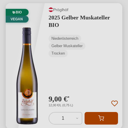
Pröglhöf
BIO
2025 Gelber Muskateller
VEGAN
BIO
Niederösterreich
Gelber Muskateller
Trocken
9,00 €
*
12,00 €/L (0,75 L)
1