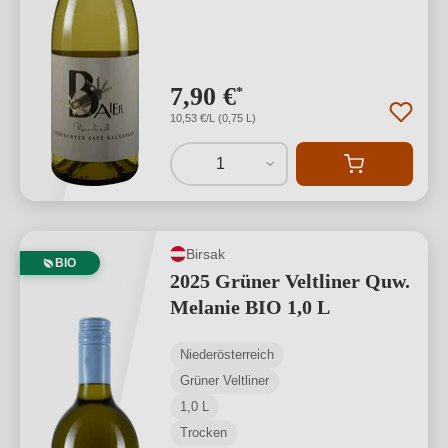
7,90 €
*
10,53 €/L (0,75 L)
1
Birsak
BIO
2025 Grüner Veltliner Quw.
Melanie BIO 1,0 L
Niederösterreich
Grüner Veltliner
1,0 L
Trocken