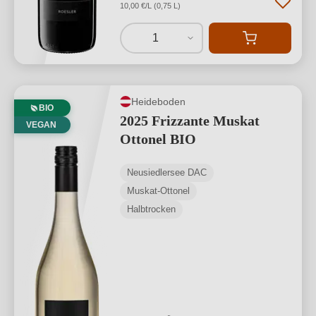
10,00 €/L (0,75 L)
1
Heideboden
BIO
2025 Frizzante Muskat
VEGAN
Ottonel BIO
Neusiedlersee DAC
Muskat-Ottonel
Halbtrocken