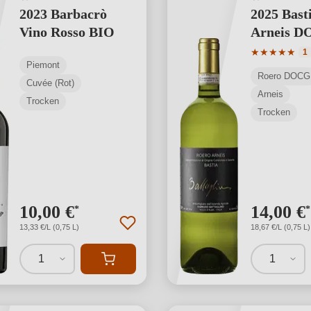
2023 Barbacrò
2025 Bast
Vino Rosso BIO
Arneis 
Durchschnit
★
★
★
★
★
1
Piemont
Roero DOCG
Cuvée (Rot)
Arneis
Trocken
Trocken
10,00 €
14,00 €
*
*
13,33 €/L (0,75 L)
18,67 €/L (0,75 L)
1
1