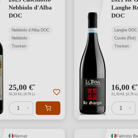
Nebbiolo d'Alba
Langhe R
DOC
DOC
Nebbiolo d’Alba DOC
Langhe DOC
Nebbiolo
Cuvée (Rot)
Trocken
Trocken
25,00 €
16,00 €
*
*
33,33 €/L (0,75 L)
21,33 €/L (0,75 L)
1
1
Alemat
Fabrizio Ba