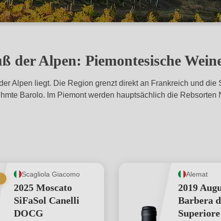
uß der Alpen: Piemontesische Wein
der Alpen liegt. Die Region grenzt direkt an Frankreich und di
hmte Barolo. Im Piemont werden hauptsächlich die Rebsorten Ne
Scagliola Giacomo
Alemat
2025 Moscato
2019 Augu
SiFaSol Canelli
Barbera d
DOCG
Superior