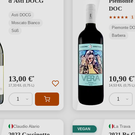
d'Asti DOCG
Piemonte
DOC
Asti DOCG
Durchschnit
★
★
★
★
★
1
Moscato Bianco
Piemonte D
Süß
Barbera
13,00 €
10,90 €
*
*
17,33 €/L (0,75 L)
14,53 €/L (0,75 L)
1
1
Claudio Alario
La Trava
VEGAN
2023 Cascinotto
2021 Re G