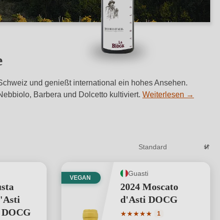
e
e Schweiz und genießt international ein hohes Ansehen.
bbiolo, Barbera und Dolcetto kultiviert.
Weiterlesen
→
Guasti
VEGAN
sta
2024 Moscato
'Asti
d'Asti DOCG
e DOCG
Durchschnittliche Bewertung
★
★
★
★
★
1