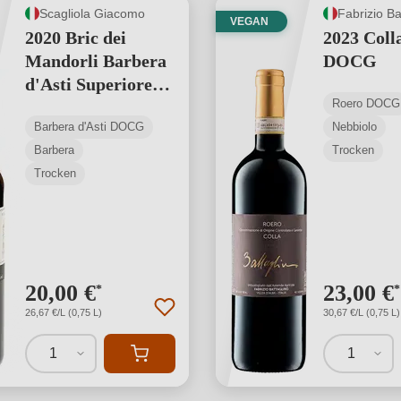
Scagliola Giacomo
Fabrizio Ba
VEGAN
2020 Bric dei
2023 Coll
Mandorli Barbera
DOCG
d'Asti Superiore
Roero DOCG
DOCG
Barbera d'Asti DOCG
Nebbiolo
Barbera
Trocken
Trocken
20,00 €
23,00 €
*
*
26,67 €/L (0,75 L)
30,67 €/L (0,75 L)
1
1