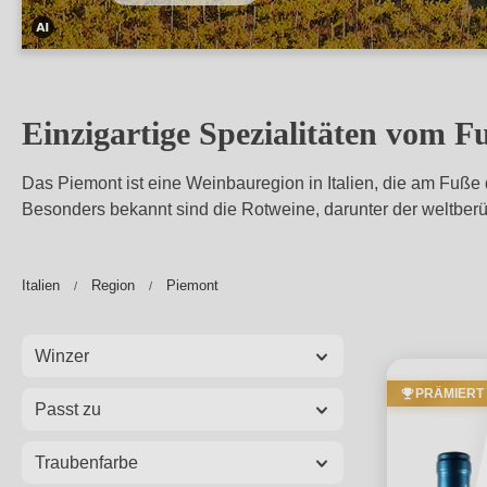
Dieses
Bild
wurde
Einzigartige Spezialitäten vom F
mithilfe
von
D
as Piemont ist eine Weinbauregion in Italien, die am Fuße 
KI
Besonders bekannt sind die Rotweine, darunter der weltberü
verändert.
Italien
Region
Piemont
Winzer
PRÄMIERT
Passt zu
Traubenfarbe