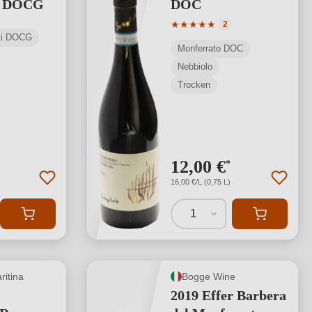
e DOCG
DOC
Durchschnittliche Bewertung
★
★
★
★
★
2
sti DOCG
Monferrato DOC
Nebbiolo
Trocken
12,00 €
*
16,00 €/L (0,75 L)
1
ritina
Bogge Wine
2019 Effer Barbera