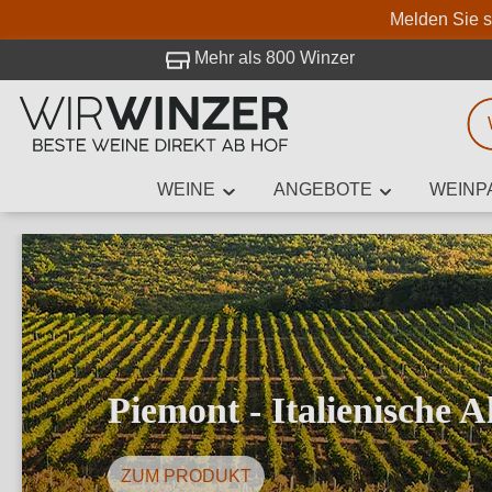
Melden Sie s
 Besuch bei WirWinzer.
Mehr als 800 Winzer
WEINE
ANGEBOTE
WEINP
Weinsuche
Mindestens 3
Beschre
Piemont - Italienische 
ZUM PRODUKT