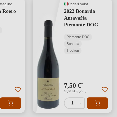
ttaglino
Poderi Vaiot
a Roero
2022 Bonarda
Antavařìa
Piemonte DOC
Piemonte DOC
Bonarda
Trocken
7,50 €
*
10,00 €/L (0,75 L)
1