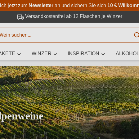
Zum Hauptinhalt springen
Zur Suche springen
Zur Hauptnavigation springe
ich jetzt zum
Newsletter
an und sichern Sie sich
10 € Willkom
Versandkostenfrei ab 12 Flaschen je Winzer
E
AKETE
WINZER
INSPIRATION
ALKOHOL
 Zeichen eingeben
iben Sie, welchen Wein Sie suchen – ob nach Geschmack, Anlass, We
Rebsorte, Region, Winzer oder anderen Kriterien.
Alpenweine