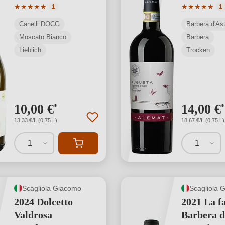
Durchschnittliche Bewertung von 5 von 5 Sternen
Durchschnit
★
★
★
★
★
★
★
★
★
★
1
1
Canelli DOCG
Barbera d'A
Moscato Bianco
Barbera
Lieblich
Trocken
10,00 €
14,00 €
*
*
13,33 €/L (0,75 L)
18,67 €/L (0,75 L)
1
1
Scagliola Giacomo
Scagliola 
2024 Dolcetto
2021 La f
Valdrosa
Barbera d