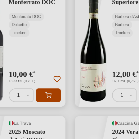
Monferrato DOC
Superior
Monferrato DOC
Barbera d'A
Dolcetto
Barbera
Trocken
Trocken
10,00 €
12,00 €
*
*
13,33 €/L (0,75 L)
16,00 €/L (0,75 L)
1
1
La Trava
Cascina Ga
2025 Moscato
2024 Vera