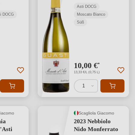
tliche Bewertung von 5 von 5 Sternen
Asti DOCG
sti DOCG
Moscato Bianco
Süß
10,00 €
*
13,33 €/L (0,75 L)
1
Giacomo
Scagliola Giacomo
aia
2023 Nebbiolo
'Asti
Nido Monferrato