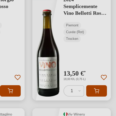
osso
Semplicemente
Vino Bellotti Rosso
Cuvée BIO
Piemont
Cuvée (Rot)
Trocken
13,50 €
*
18,00 €/L (0,75 L)
1
ttaglino
Viv Winery