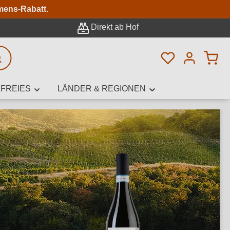
n
mens-Rabatt.
Direkt ab Hof
Du hast 0 Pro
rweiterte Suche
FREIES
LÄNDER & REGIONEN
innamen,