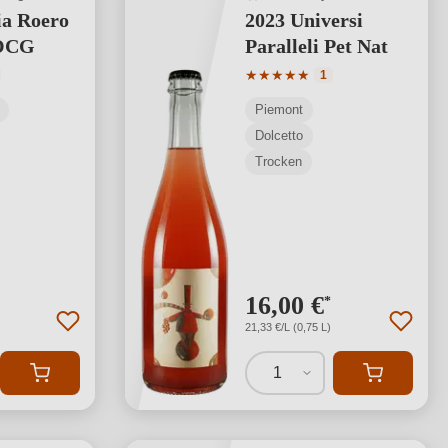
ia Roero
2023 Universi
DOCG
Paralleli Pet Nat
tliche Bewertung von 5 von 5 Sternen
Durchschnittliche Bewertung
★
★
★
★
★
1
Piemont
Dolcetto
Trocken
16,00 €
*
21,33 €/L (0,75 L)
1