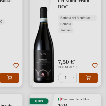
 Rosso
del Monferrato
DOC
tliche Bewertung von 5 von 5 Sternen
Barbera del Monferrato DOC
OC
Barbera
Trocken
7,50 €
*
10,00 €/L (0,75 L)
1
Cascina degli Ulivi
BIO
iorgio
2024