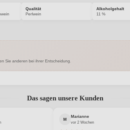
Qualität
Alkoholgehalt
mwein
Perlwein
11 %
2218019000
Alkoholgehalt in %
Enthält Sulfite
Ausbau
en Sie anderen bei ihrer Entscheidung.
Drehverschluss
Geschmack
Brandl
Hersteller adresse
abgegeben werden. Bitte loggen Sie sich ein, oder erstellen Sie ein
0,75 L
Jahrgang
Das sagen unsere Kunden
Österreich
Passt zu
Neuer Kunde?
Neuer Kunde?
Marianne
Perlwein
Rebsorte
M
n
vor 2 Wochen