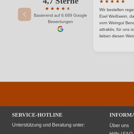
4,7 Sterne
★
★
★
★
★
Traubenfarbe
Durchschnittlic
★
★
★
★
★
★
Wir bestellen reg
Basierend auf 6.689 Google
Durchschnittliche Bewertung von 4.7 von 
Esel Weißwein, da
Ihr Passwort
Bewertungen
vom Weingut Bende
attraktiv, für uns 
Durchschnittliche nährwertangaben
lieben diesen Wein
Brennwert
Kohlenhydrate
Kohlenhydrate davon Zucker
Trauben, Säureregulatoren; Apfelsäure, Citronensäur
Zutaten
SERVICE-HOTLINE
INFORM
Unterstützung und Beratung unter:
Über uns
Hilfe / FAQ