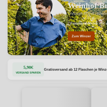
Weinhof B
Christoph Brandl · Inhab
"Familienbetrieb seit 
"Kombination aus Trad
Zum Winzer
5,90€
Gratisversand ab 12 Flaschen je Winz
VERSAND SPAREN