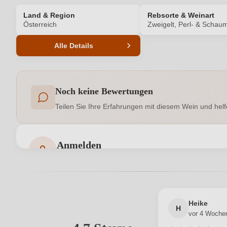
Land & Region
Rebsorte & Weinart
Österreich
Zweigelt, Perl- & Schau
Alle Details
Produktnummer
Noch keine Bewertungen
Allergene
Teilen Sie Ihre Erfahrungen mit diesem Wein und helf
Flaschenverschluss
Hersteller
Anmelden
Bewertungen können nur von angemeldeten Benutzern 
Inhalt
Land
Heike
Qualität
H
vor 4 Woche
Ihre E-Mail-Adresse