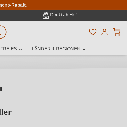
n
mens-Rabatt.
Direkt ab Hof
Du hast 0 Pro
rweiterte Suche
FREIES
LÄNDER & REGIONEN
l
innamen,
ler