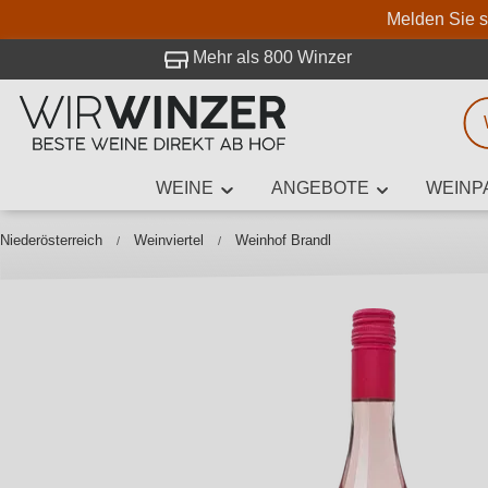
Melden Sie s
 Besuch bei WirWinzer.
Mehr als 800 Winzer
WEINE
ANGEBOTE
WEINP
Weinsuche
Mindestens 3
Niederösterreich
Weinviertel
Weinhof Brandl
Beschre