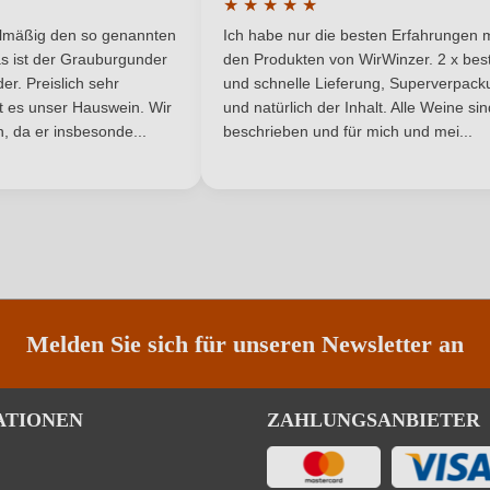
★
★
★
★
★
Rot
Weinart
he Bewertung von 5 von 5 Sternen
Durchschnittliche Bewertung von 
elmäßig den so genannten
Ich habe nur die besten Erfahrungen m
5 Sternen
s ist der Grauburgunder
den Produkten von WirWinzer. 2 x best
Nährwertangaben
r. Preislich sehr
und schnelle Lieferung, Superverpack
ist es unser Hauswein. Wir
und natürlich der Inhalt. Alle Weine si
, da er insbesonde...
beschrieben und für mich und mei...
ANMELDEN
e, Antioxidanten: Kaliummetabisulfit, Stabilisatoren: Metaweinsäure, 
Melden Sie sich für unseren Newsletter an
ATIONEN
ZAHLUNGSANBIETER