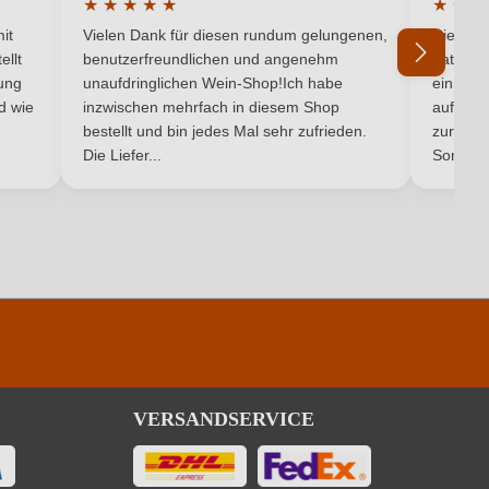
★
★
★
★
★
★
★
★
Perl- & Schaumwein
5 von 5 Sternen
Durchschnittliche Bewertung von 5 von 5 Sternen
Durchsc
it
Vielen Dank für diesen rundum gelungenen,
Die Lief
ellt
benutzerfreundlichen und angenehm
hat ein
ung
unaufdringlichen Wein-Shop!Ich habe
einmal b
nd wie
inzwischen mehrfach in diesem Shop
auf dem
Ich habe mein Passwort vergessen
bestellt und bin jedes Mal sehr zufrieden.
pro 100 ml
zurück 
Die Liefer...
Son...
73 kJ / 17 kcal
2.6 g
1.8 g
Gummiarabikum. Enthält geringfügige Mengen von Fett, gesättigten
Fettsäuren, Eiweiß und Salz
VERSANDSERVICE