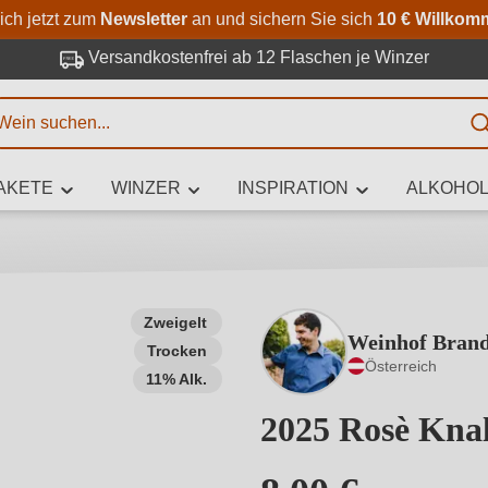
Zum Hauptinhalt springen
Zur Suche springen
Zur Hauptnavigation springe
ich jetzt zum
Newsletter
an und sichern Sie sich
10 € Willkom
Versandkostenfrei ab 12 Flaschen je Winzer
E
AKETE
WINZER
INSPIRATION
ALKOHOL
 Zeichen eingeben
Zweigelt
Weinhof Brand
Trocken
iben Sie, welchen Wein Sie suchen – ob nach Geschmack, Anlass, We
Österreich
Rebsorte, Region, Winzer oder anderen Kriterien.
11% Alk.
2025 Rosè Knal