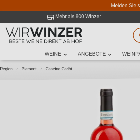
Melden Sie s
 Besuch bei WirWinzer.
Mehr als 800 Winzer
WEINE
ANGEBOTE
WEINP
Weinsuche
Mindestens 3
Region
Piemont
Cascina Carlòt
Beschre