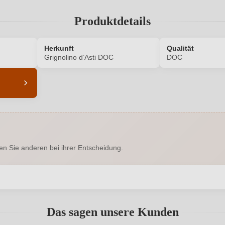
Produktdetails
Herkunft
Qualität
Grignolino d’Asti DOC
DOC
6399004000
Alkoholgehalt in %
Enthält Sulfite
Ausbau
en Sie anderen bei ihrer Entscheidung.
Grignolino d’Asti DOC
Geschmack
Cascina Carlòt
Hersteller adresse
Ca
abgegeben werden. Bitte loggen Sie sich ein, oder erstellen Sie ein
0,75 L
Jahrgang
Das sagen unsere Kunden
Italien
Passt zu