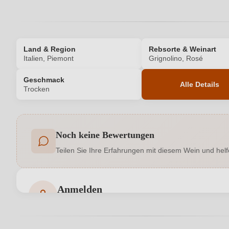
Land & Region
Rebsorte & Weinart
Italien, Piemont
Grignolino, Rosé
Geschmack
Alle Details
Trocken
Produktnummer
Noch keine Bewertungen
Allergene
Teilen Sie Ihre Erfahrungen mit diesem Wein und helf
Geographische Angabe
Hersteller
Anmelden
Bewertungen können nur von angemeldeten Benutzern 
Inhalt
Land