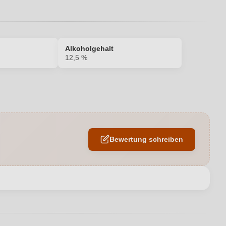
Alkoholgehalt
12,5 %
12,5 %
Edelstahltank
Bewertung schreiben
Trocken
scina Carlòt di Claudio Mo, Via Osasca 2, 14054 Coazzolo, Italien
en neuen Account.
2025
Antipasti