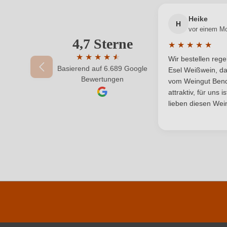
Heike
Qualität
H
vor einem M
4,7 Sterne
Ihre E-Mail-Adresse
★
★
★
★
★
Region
Durchschnittlic
★
★
★
★
★
★
Wir bestellen reg
Basierend auf 6.689 Google
Durchschnittliche Bewertung von 4.7 von 
Weinart
Esel Weißwein, da
Ihr Passwort
Bewertungen
vom Weingut Bende
attraktiv, für uns 
lieben diesen Wein
Durchschnittliche nährwertangaben
Brennwert
Kohlenhydrate
Kohlenhydrate davon Zucker
Zutaten