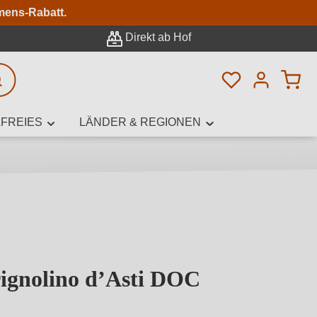
n
mens-Rabatt.
Direkt ab Hof
Du hast 0 Pro
rweiterte Suche
FREIES
LÄNDER & REGIONEN
innamen,
ignolino d’Asti DOC