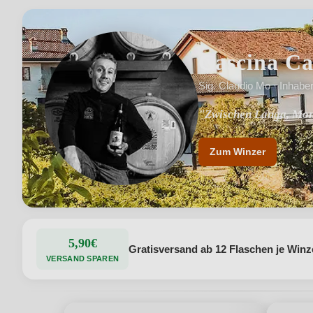
Cascina Ca
Sig. Claudio Mo · Inhabe
"Zwischen Langa, Mon
"Weingut seit 1800"
Zum Winzer
5,90€
Gratisversand ab 12 Flaschen je Winz
VERSAND SPAREN