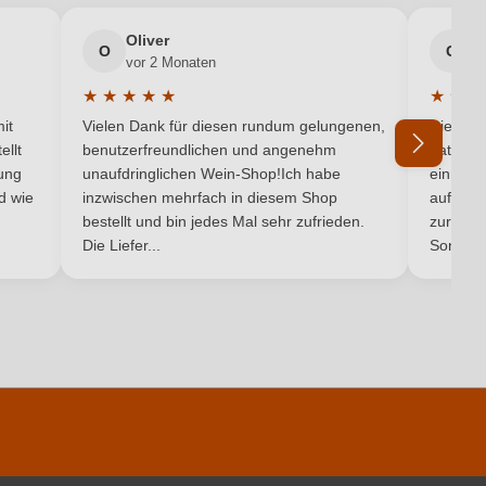
Oliver
g
Grignolino
O
G
vor 2 Monaten
v
★
★
★
★
★
★
★
★
Rot
5 von 5 Sternen
Durchschnittliche Bewertung von 5 von 5 Sternen
Durchsc
it
Vielen Dank für diesen rundum gelungenen,
Die Lief
ellt
benutzerfreundlichen und angenehm
hat ein
ung
unaufdringlichen Wein-Shop!Ich habe
einmal b
nd wie
inzwischen mehrfach in diesem Shop
auf dem
Ich habe mein Passwort vergessen
bestellt und bin jedes Mal sehr zufrieden.
zurück 
Die Liefer...
Son...
pro 100 ml
292 kJ / 70 kcal
0 g
0 g
liummetabisulfit, E 224), Stabilisatoren (Gummiarabicum, E 414).