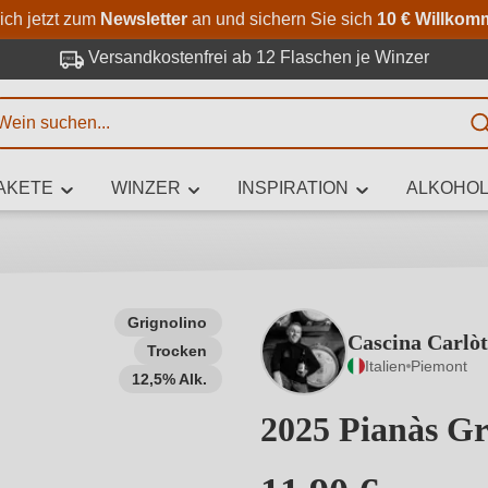
Zum Hauptinhalt springen
Zur Suche springen
Zur Hauptnavigation springe
ich jetzt zum
Newsletter
an und sichern Sie sich
10 € Willkom
Versandkostenfrei ab 12 Flaschen je Winzer
E
AKETE
WINZER
INSPIRATION
ALKOHOL
 Zeichen eingeben
Grignolino
Cascina Carlòt
Trocken
iben Sie, welchen Wein Sie suchen – ob nach Geschmack, Anlass, We
Italien
Piemont
Rebsorte, Region, Winzer oder anderen Kriterien.
12,5% Alk.
2025 Pianàs Gr