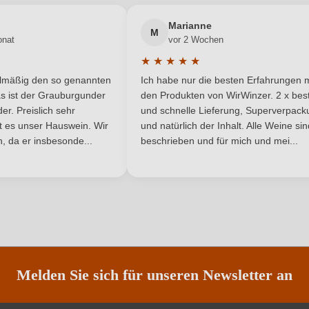
Neuer Kunde?
Neuer Kunde?
Marianne
DOC
Rebsorte
M
onat
vor 2 Wochen
★
★
★
★
★
Piemont
Traubenfarbe
he Bewertung von 5 von 5 Sternen
Durchschnittliche Bewertung von 
elmäßig den so genannten
Ich habe nur die besten Erfahrungen m
5 Sternen
Rosé
s ist der Grauburgunder
den Produkten von WirWinzer. 2 x best
r. Preislich sehr
und schnelle Lieferung, Superverpack
ist es unser Hauswein. Wir
und natürlich der Inhalt. Alle Weine si
Nährwertangaben
, da er insbesonde...
beschrieben und für mich und mei...
ANMELDEN
Melden Sie sich für unseren Newsletter an
Trauben, Konservierungsstoffe (Ka