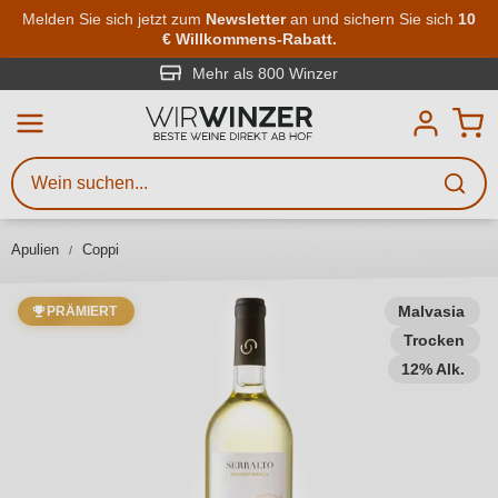
Zum Hauptinhalt springen
Melden Sie sich jetzt zum
Newsletter
an und sichern Sie sich
10
€ Willkommens-Rabatt.
Weinsuche
Mindestens 3 Zeichen eingeben
Mehr als 800 Winzer
Beschreiben Sie, welchen Wein
Sie suchen – ob nach Geschmack,
Anlass, Weinnamen, Rebsorte,
Apulien
Coppi
Region, Winzer oder anderen
Kriterien.
Malvasia
PRÄMIERT
Trocken
12% Alk.