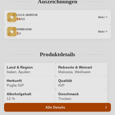
Auszeichnungen
LUCA MARONI
Mehr
94
/99
VINIBUONI
Mehr
3
/4
Produktdetails
Land & Region
Rebsorte & Weinart
Italien, Apulien
Malvasia, Weißwein
Herkunft
Qualität
Puglia IGP
IGP
Alkoholgehalt
Geschmack
12 %
Trocken
Alle Details