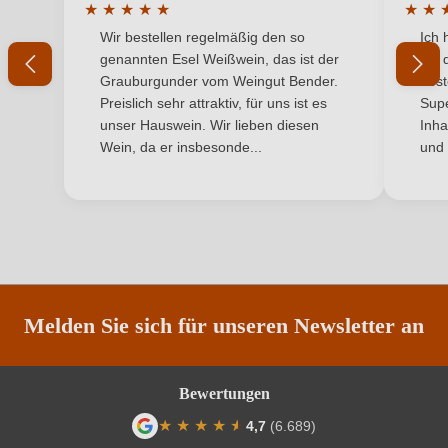
★
★
★
★
★
★
★
Durchschnittliche Bewertung von 5 von 5 Sternen
Durchs
Wir bestellen regelmäßig den so
Ich 
Land
Ihr Passwort
Italien
genannten Esel Weißwein, das ist der
mit 
Grauburgunder vom Weingut Bender.
best
Qualität
IGP
Ich habe mein Passwort vergessen
Preislich sehr attraktiv, für uns ist es
Supe
unser Hauswein. Wir lieben diesen
Inha
Rebsorte
Malvasia
Wein, da er insbesonde...
und 
ANMELDEN
Region
Apulien
Traubenfarbe
Weiß
Weinart
Weißwein
Melden Sie sich für unseren Newsletter an
Nährwertangaben
Durchschnittliche nährwertangaben
pro 100 ml
Bewertungen
★
★
★
★
★
★
4,7
(6.689)
Brennwert
293 kJ / 70 kcal