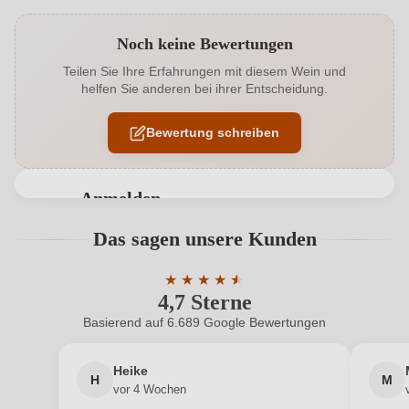
Produktnummer
6232001000
Noch keine Bewertungen
Alkoholgehalt in %
12 %
Teilen Sie Ihre Erfahrungen mit diesem Wein und
helfen Sie anderen bei ihrer Entscheidung.
Allergene
Enthält Sulfite
Bewertung schreiben
Auszeichnungen
Luca Maroni, Vinibuoni
Geographische Angabe
Puglia IGP
Anmelden
Geschmack
Trocken
Bewertungen können nur von angemeldeten
Das sagen unsere Kunden
Benutzern abgegeben werden. Bitte loggen Sie sich
Hersteller
Coppi
ein, oder erstellen Sie einen neuen Account.
★
★
★
★
★
★
4,7 Sterne
Durchschnittliche Bewertung von 4.7 
Hersteller
Casa Vinicola Coppi Antonio Michele srl, S.P. Turi -
adresse
Gioia del Colle snc, 70010 Turi, Italien
Basierend auf 6.689 Google Bewertungen
Neuer Kunde?
Neuer Kunde?
Inhalt
0,75 L
Heike
H
M
Ihre E-Mail-Adresse
vor 4 Wochen
Jahrgang
2025