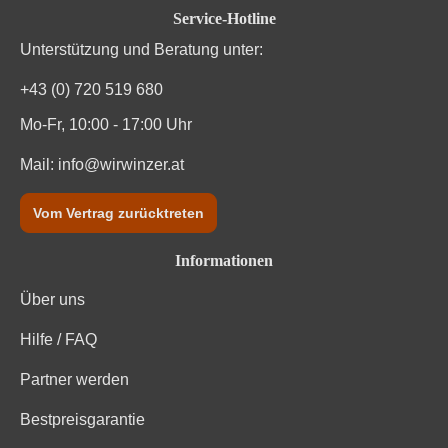
Durchschnittliche Bewertung von 4.7 von
Service-Hotline
Kohlenhydrate
0.6 g
Unterstützung und Beratung unter:
Kohlenhydrate davon Zucker
0.6 g
+43 (0) 720 519 680
Trauben, Konservierungsstoffe (Sulfite). Enthält
Mo-Fr, 10:00 - 17:00 Uhr
Zutaten
geringfügige Mengen von Fett, gesättigten Fettsäuren,
Eiweiß und Salz
Mail:
info@wirwinzer.at
Vom Vertrag zurücktreten
Informationen
Über uns
Hilfe / FAQ
Partner werden
Bestpreisgarantie