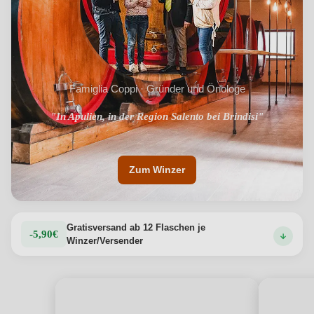
Fisch oder gegrilltem Gemüse. Die Cantina Coppi, seit
über einem Jahrhundert Hüterin der apulischen
Weinbautradition, zeichnet diesen g.g.A. Apulien mit
Leidenschaft und Fachwissen aus.
Produktdetails anzeigen →
Famiglia Coppi · Gründer und Önologe
"Seit jeher ein Synonym für Qualität, Leidenschaft und
"In Apulien, in der Region Salento bei Brindisi"
Prestige"
Zum Winzer
Gratisversand ab 12 Flaschen je
-5,90€
Winzer/Versender