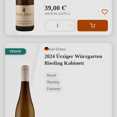
39,00 €
*
104,00 €/L (0,375 L)
1
Karl Erbes
VEGAN
2024 Ürziger Würzgarten
Riesling Kabinett
Mosel
Riesling
Feinherb