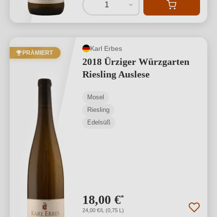
1
Karl Erbes
PRÄMIERT
2018 Ürziger Würzgarten
Riesling Auslese
Mosel
Riesling
Edelsüß
18,00 €
*
24,00 €/L (0,75 L)