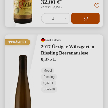
32,00 €
*
42,67 €/L (0,75 L)
1
Karl Erbes
PRÄMIERT
2017 Ürziger Würzgarten
Riesling Beerenauslese
0,375 L
Mosel
Riesling
0,375 L
Edelsüß