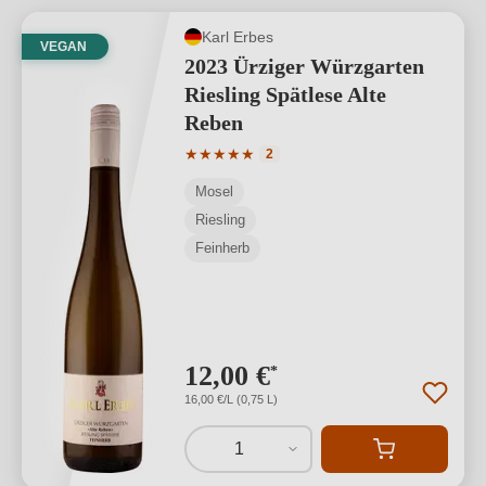
Karl Erbes
VEGAN
2023 Ürziger Würzgarten
Riesling Spätlese Alte
Reben
Durchschnittliche Bewertung von 5 von
★
★
★
★
★
2
Mosel
Riesling
Feinherb
12,00 €
*
16,00 €/L (0,75 L)
1