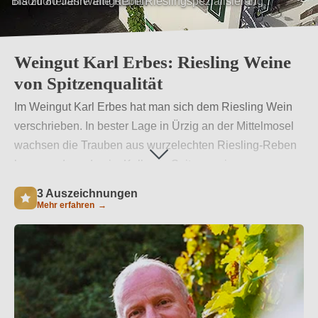
Traditionelles Weingut mit Rieslingspezialisierung
Weingut Karl Erbes: Riesling Weine
von Spitzenqualität
Im Weingut Karl Erbes hat man sich dem Riesling Wein
verschrieben. In bester Lage in Ürzig an der Mittelmosel
wachsen die Trauben aus wurzelechten Riesling-Reben
heran und werden im Keller zu Spitzenweinen
verarbeitet, die sich auch internationaler Anerkennung
3 Auszeichnungen
erfreuen.
Weiterlesen
→
Mehr erfahren
→