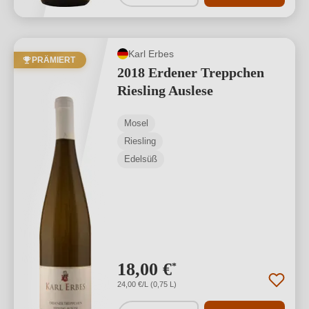
Karl Erbes
PRÄMIERT
2018 Erdener Treppchen
Riesling Auslese
Mosel
Riesling
Edelsüß
18,00 €
*
24,00 €/L (0,75 L)