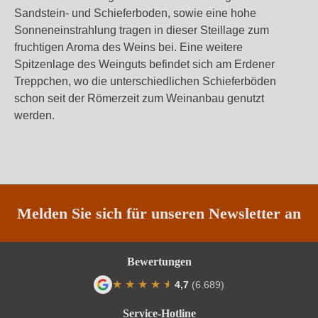
Sandstein- und Schieferboden, sowie eine hohe
Sonneneinstrahlung tragen in dieser Steillage zum
fruchtigen Aroma des Weins bei. Eine weitere
Spitzenlage des Weinguts befindet sich am Erdener
Treppchen, wo die unterschiedlichen Schieferböden
schon seit der Römerzeit zum Weinanbau genutzt
werden.
Melden Sie sich für unseren Newsletter an
Bewertungen
★
★
★
★
★
★
4,7
(6.689)
Durchschnittliche Bewertung von 4.7 von
Service-Hotline