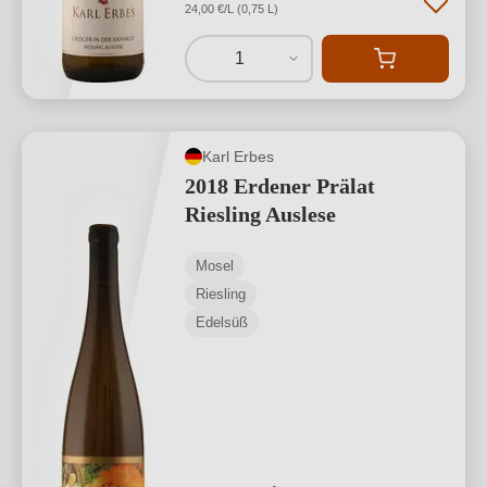
24,00 €/L (0,75 L)
1
Karl Erbes
2018 Erdener Prälat
Riesling Auslese
Mosel
Riesling
Edelsüß