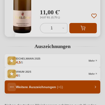
11,00 €
*
14,67 €/L (0,75 L)
1
Auszeichnungen
EICHELMANN
2025
Mehr
4,5
/5
VINUM
2025
Mehr
4
/5
Weitere Auszeichnungen
(+1)