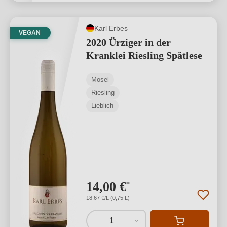
Karl Erbes
VEGAN
2020 Ürziger in der
Kranklei Riesling Spätlese
Mosel
Riesling
Lieblich
14,00 €
*
18,67 €/L (0,75 L)
1