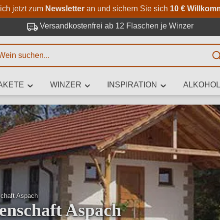
Zum Hauptinhalt springen
Zur Suche springen
Zur Hauptnavigation springe
ich jetzt zum
Newsletter
an und sichern Sie sich
10 € Willkom
Versandkostenfrei ab 12 Flaschen je Winzer
E
AKETE
WINZER
INSPIRATION
ALKOHOL
 Zeichen eingeben
iben Sie, welchen Wein Sie suchen – ob nach Geschmack, Anlass, We
Rebsorte, Region, Winzer oder anderen Kriterien.
chaft Aspach
enschaft Aspach