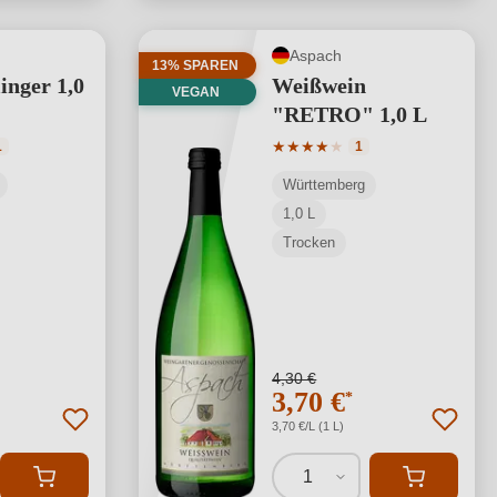
Aspach
13% SPAREN
inger 1,0
Weißwein
VEGAN
"RETRO" 1,0 L
tliche Bewertung von 4.64 von 5 Sternen
Durchschnittliche Bewertung
★
★
★
★
★
1
1
Württemberg
1,0 L
Trocken
4,30 €
3,70 €
*
3,70 €/L (1 L)
1