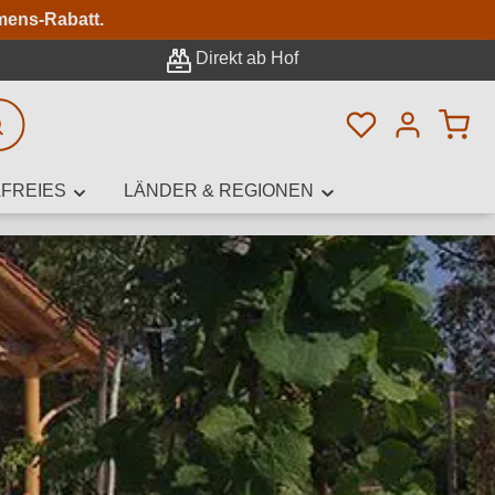
n
mens-Rabatt.
Direkt ab Hof
Du hast 0 Pro
rweiterte Suche
FREIES
LÄNDER & REGIONEN
innamen,