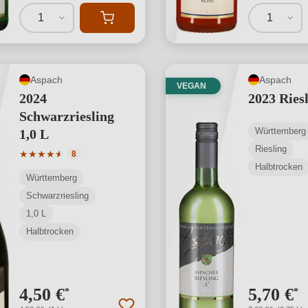
1
1
Aspach
Aspach
VEGAN
2024
2023 Riesl
Schwarzriesling
Württemberg
1,0 L
Riesling
Durchschnittliche Bewertung von 4.75 von 5 Sternen
★
★
★
★
★
★
8
Halbtrocken
Württemberg
Schwarzriesling
1,0 L
Halbtrocken
4,50 €
5,70 €
*
*