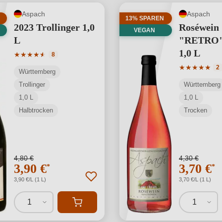
Aspach
Aspach
13% SPAREN
2023 Trollinger 1,0
Roséwein
VEGAN
L
"RETRO" 
1,0 L
Durchschnittliche Bewertung von 4.88 von 5 Sternen
★
★
★
★
★
★
8
Durchschnit
★
★
★
★
★
2
Württemberg
Trollinger
Württemberg
1,0 L
1,0 L
Halbtrocken
Trocken
4,80 €
4,30 €
3,90 €
3,70 €
*
*
3,90 €/L (1 L)
3,70 €/L (1 L)
1
1