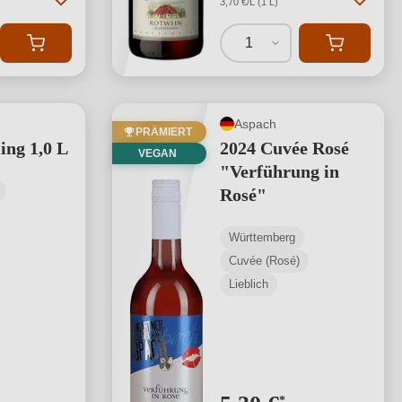
3,70 €/L (1 L)
1
Aspach
PRÄMIERT
ing 1,0 L
2024 Cuvée Rosé
VEGAN
"Verführung in
Rosé"
Württemberg
Cuvée (Rosé)
Lieblich
*