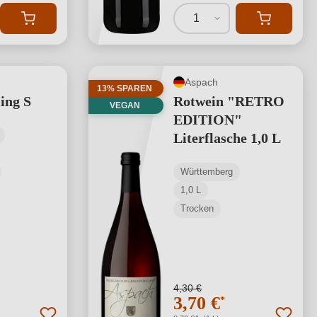
1
Aspach
13% SPAREN
ing S
Rotwein "RETRO
VEGAN
EDITION"
Literflasche 1,0 L
Württemberg
1,0 L
Trocken
4,30 €
3,70 €
*