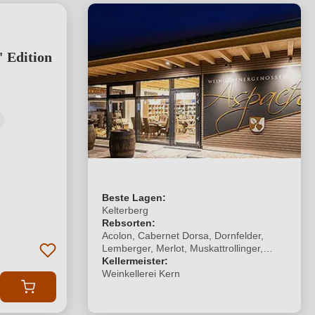
Edition
tliche Bewertung von 5 von 5 Sternen
Beste Lagen:
Kelterberg
Rebsorten:
Acolon, Cabernet Dorsa, Dornfelder,
Lemberger, Merlot, Muskattrollinger,
Regent, Spätburgunder, Schwarzriesling,
Kellermeister:
Samtrot, Trollinger, Chardonnay, Kerner,
Weinkellerei Kern
Müller-Thurgau, Riesling, Grauburgunder