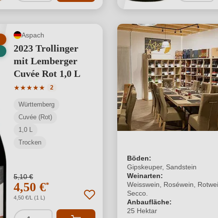
Aspach
2023 Trollinger
mit Lemberger
Cuvée Rot 1,0 L
Durchschnittliche Bewertung von 5 von 5 Sternen
★
★
★
★
★
2
Württemberg
Cuvée (Rot)
1,0 L
Trocken
Böden:
Gipskeuper, Sandstein
Weinarten:
5,10 €
4,50 €
Weisswein, Roséwein, Rotwei
*
Secco.
4,50 €/L (1 L)
Anbaufläche:
25 Hektar