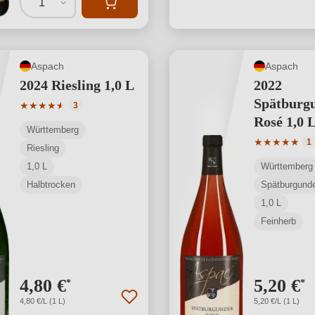
1
Aspach
Aspach
2024 Riesling 1,0 L
2022
Spätburg
Durchschnittliche Bewertung von 4.67 von 5 Sternen
★
★
★
★
★
★
3
Rosé 1,0 
Württemberg
Durchschnit
★
★
★
★
★
1
Riesling
1,0 L
Württemberg
Halbtrocken
Spätburgund
1,0 L
Feinherb
4,80 €
5,20 €
*
*
4,80 €/L (1 L)
5,20 €/L (1 L)