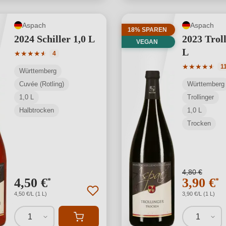
Aspach
Aspach
18% SPAREN
2024 Schiller 1,0 L
2023 Troll
VEGAN
L
Durchschnittliche Bewertung von 4.25 von 5 Sternen
★
★
★
★
★
★
4
Durchschnit
★
★
★
★
★
★
1
Württemberg
Cuvée (Rotling)
Württemberg
1,0 L
Trollinger
Halbtrocken
1,0 L
Trocken
4,80 €
4,50 €
3,90 €
*
*
4,50 €/L (1 L)
3,90 €/L (1 L)
1
1