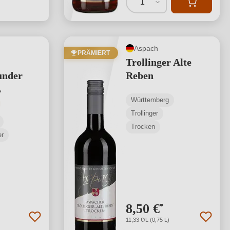
1
Aspach
PRÄMIERT
Trollinger Alte
under
Reben
L
Württemberg
tliche Bewertung von 5 von 5 Sternen
Trollinger
Trocken
er
8,50 €
*
11,33 €/L (0,75 L)