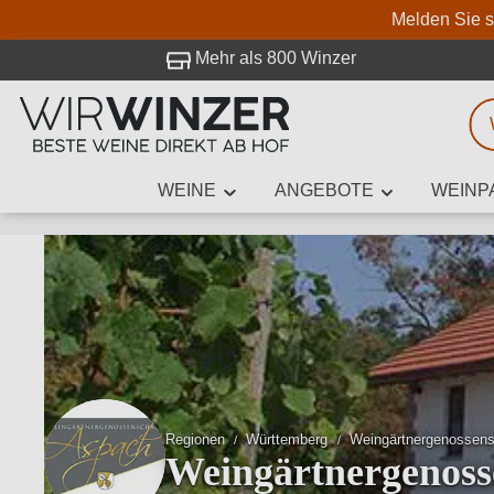
Melden Sie s
 Besuch bei WirWinzer.
Mehr als 800 Winzer
WEINE
ANGEBOTE
WEINP
Weinsuche
Mindestens 3
Beschre
Regionen
Württemberg
Weingärtnergenossens
Weingärtnergenoss