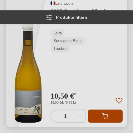
Eric Louis
2025 Sauvignon Vin de
Produkte filtern
France Eric Louis
Loire
Sauvignon Blanc
Trocken
10,50 €
*
14,00 €/L (0,75 L)
1