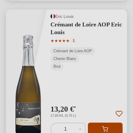
Eric Louis
Crémant de Loire AOP Eric
Louis
Durchschnittliche Bewertung von 5 von
★
★
★
★
★
1
Crémant de Loire AOP
Chenin Blanc
Brut
13,20 €
*
17,60 €/L (0,75 L)
1