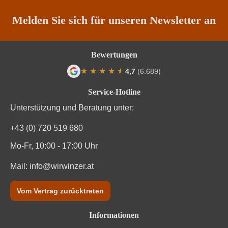
Melden Sie sich für unseren Newsletter an
Bewertungen
★
★
★
★
★
★
4,7
(6.689)
Durchschnittliche Bewertung von 4.7 von
Service-Hotline
Unterstützung und Beratung unter:
+43 (0) 720 519 680
Mo-Fr, 10:00 - 17:00 Uhr
Mail:
info@wirwinzer.at
Vom Vertrag zurücktreten
Informationen