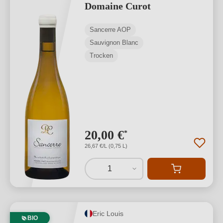
Domaine Curot
Sancerre AOP
Sauvignon Blanc
Trocken
20,00 €
*
26,67 €/L (0,75 L)
1
Eric Louis
BIO