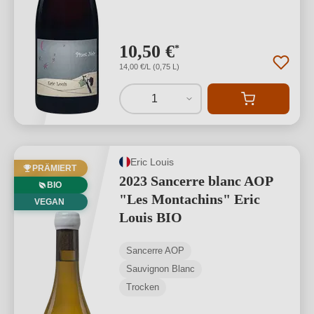
10,50 €
*
14,00 €/L (0,75 L)
1
Eric Louis
PRÄMIERT
2023 Sancerre blanc AOP
BIO
"Les Montachins" Eric
VEGAN
Louis BIO
Sancerre AOP
Sauvignon Blanc
Trocken