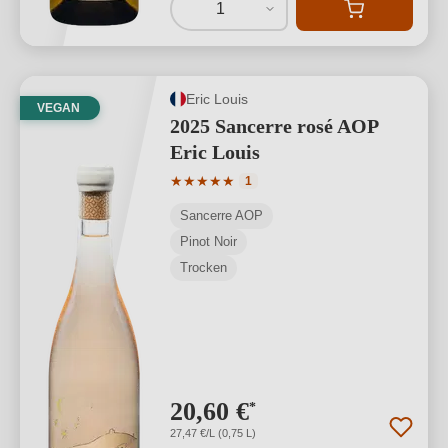
1
Eric Louis
VEGAN
2025 Sancerre rosé AOP
Eric Louis
Durchschnittliche Bewertung von 5 von
★
★
★
★
★
1
Sancerre AOP
Pinot Noir
Trocken
20,60 €
*
27,47 €/L (0,75 L)