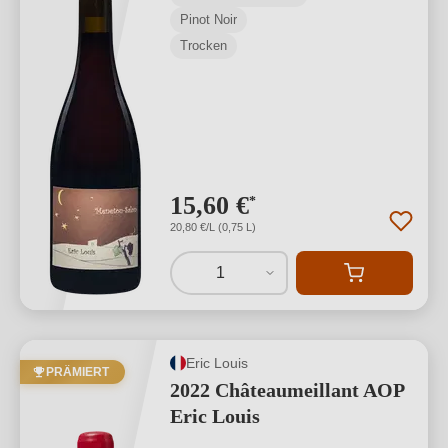
Pinot Noir
Trocken
15,60 €
*
20,80 €/L (0,75 L)
1
Eric Louis
PRÄMIERT
2022 Châteaumeillant AOP
Eric Louis