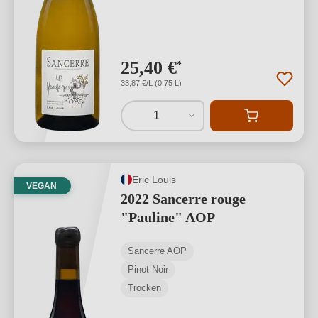
25,40 €
*
33,87 €/L (0,75 L)
1
Eric Louis
VEGAN
2022 Sancerre rouge
"Pauline" AOP
Sancerre AOP
Pinot Noir
Trocken