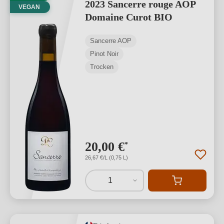
2023 Sancerre rouge AOP
VEGAN
Domaine Curot BIO
Sancerre AOP
Pinot Noir
Trocken
20,00 €
*
26,67 €/L (0,75 L)
1