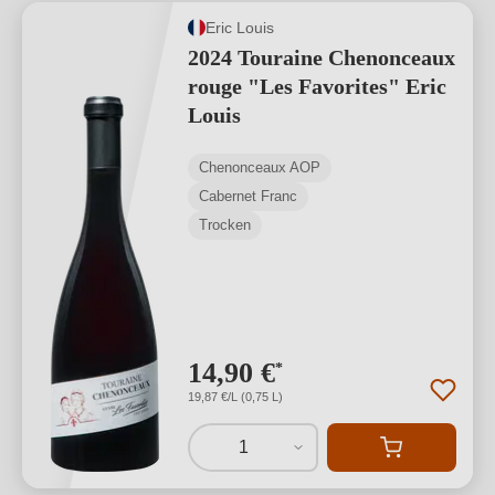
Eric Louis
2024 Touraine Chenonceaux
rouge "Les Favorites" Eric
Louis
Chenonceaux AOP
Cabernet Franc
Trocken
14,90 €
*
19,87 €/L (0,75 L)
1