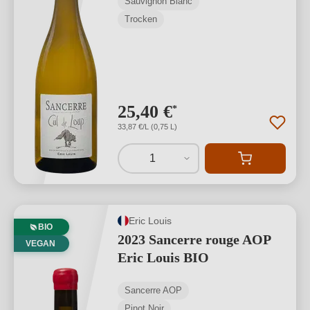
Sauvignon Blanc
Trocken
25,40 €
*
33,87 €/L (0,75 L)
1
Eric Louis
BIO
2023 Sancerre rouge AOP
VEGAN
Eric Louis BIO
Sancerre AOP
Pinot Noir