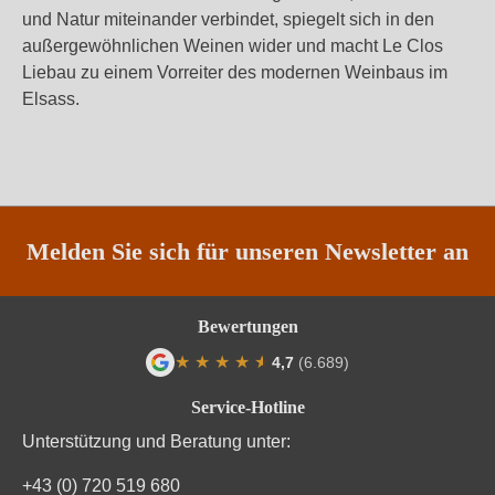
und Natur miteinander verbindet, spiegelt sich in den
außergewöhnlichen Weinen wider und macht Le Clos
Liebau zu einem Vorreiter des modernen Weinbaus im
Elsass.
Melden Sie sich für unseren Newsletter an
Bewertungen
★
★
★
★
★
★
4,7
(6.689)
Durchschnittliche Bewertung von 4.7 von
Service-Hotline
Unterstützung und Beratung unter:
+43 (0) 720 519 680