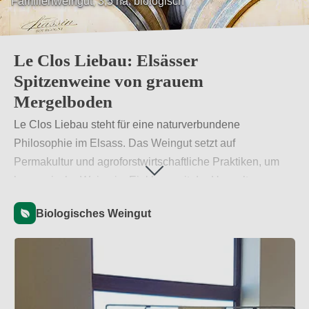
Familienweingut, 3,5 ha, biologisch
Le Clos Liebau: Elsässer
Spitzenweine von grauem
Mergelboden
Le Clos Liebau steht für eine naturverbundene
Philosophie im Elsass. Das Weingut setzt auf
Permakultur und agroforstwirtschaftliche Praktiken, um
harmonische Weine im Einklang mit der Umwelt zu
erzeugen. Das Weingut beeindruckt durch seinen
Biologisches Weingut
nachhaltigen Ansatz und seine außergewöhnliche
Verbindung von Tradition und Innovation.
Weiterlesen
→