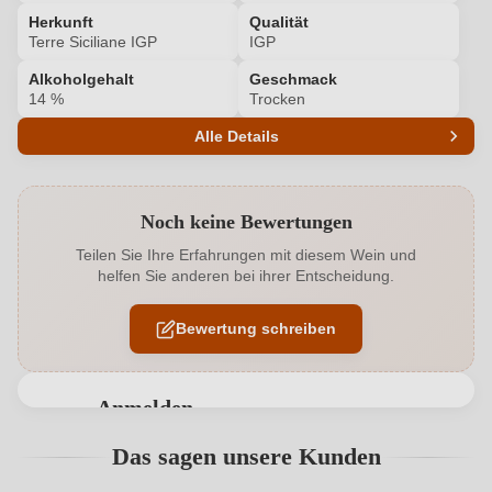
Herkunft
Qualität
Terre Siciliane IGP
IGP
Alkoholgehalt
Geschmack
14 %
Trocken
Alle Details
Produktnummer
6169002000
Noch keine Bewertungen
Alkoholgehalt in %
14 %
Teilen Sie Ihre Erfahrungen mit diesem Wein und
helfen Sie anderen bei ihrer Entscheidung.
Allergene
Enthält Sulfite
Bewertung schreiben
Geographische Angabe
Terre Siciliane IGP
Geschmack
Trocken
Anmelden
Hersteller
Gaspare Di Prima
Bewertungen können nur von angemeldeten
Das sagen unsere Kunden
Benutzern abgegeben werden. Bitte loggen Sie sich
Hersteller
Azienda Agricola Di Prima srl, Contrada Arancio snc,
ein, oder erstellen Sie einen neuen Account.