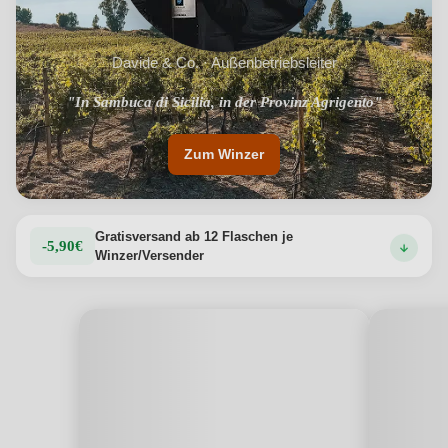
Davide & Co. · Außenbetriebsleiter
"In Sambuca di Sicilia, in der Provinz Agrigento"
Zum Winzer
Gratisversand ab 12 Flaschen je
-5,90€
Winzer/Versender