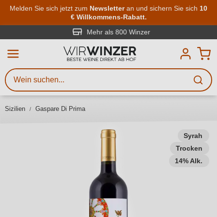
Zum Hauptinhalt springen
Melden Sie sich jetzt zum
Newsletter
an und sichern Sie sich
10
€ Willkommens-Rabatt.
Weinsuche
Mindestens 3 Zeichen eingeben
Mehr als 800 Winzer
Beschreiben Sie, welchen Wein
Sie suchen – ob nach Geschmack,
Anlass, Weinnamen, Rebsorte,
Sizilien
Gaspare Di Prima
Region, Winzer oder anderen
Kriterien.
Syrah
Trocken
14% Alk.