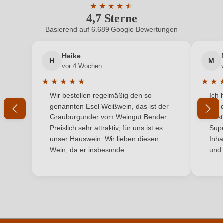
adresse
★
★
★
92017 Sambuca di Sicilia, Italien
★
★
★
4,7 Sterne
Durchschnittliche Bewertung von 4.7 
Inhalt
0,75 L
Basierend auf 6.689 Google Bewertungen
Neuer Kunde?
Neuer Kunde?
Jahrgang
2020
Heike
H
M
Ihre E-Mail-Adresse
vor 4 Wochen
Land
Italien
★
★
★
★
★
★
★
Durchschnittliche Bewertung von 5 von 5 Sternen
Durchs
Wir bestellen regelmäßig den so
Ich 
Passt zu
Ihr Passwort
Fisch, Käse, Rotes Fleisch
genannten Esel Weißwein, das ist der
mit 
Grauburgunder vom Weingut Bender.
best
Qualität
IGP
Ich habe mein Passwort vergessen
Preislich sehr attraktiv, für uns ist es
Supe
unser Hauswein. Wir lieben diesen
Inha
Rebsorte
Syrah
Wein, da er insbesonde...
und 
ANMELDEN
Region
Sizilien
Traubenfarbe
Rot
Weinart
Rotwein