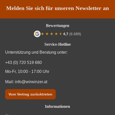
Melden Sie sich für unseren Newsletter an
Bewertungen
★
★
★
★
★
★
4,7
(6.689)
Durchschnittliche Bewertung von 4.7 von
Service-Hotline
Unterstützung und Beratung unter:
+43 (0) 720 519 680
Mo-Fr, 10:00 - 17:00 Uhr
Mail:
info@wirwinzer.at
Vom Vertrag zurücktreten
Informationen