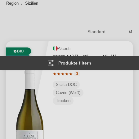
Region
Sizilien
Alcesti
BIO
2025 Hèila Bianco Sicilia
VEGAN
Produkte filtern
DOC BIO
Durchschnittliche Bewertung von 5 von
★
★
★
★
★
3
Sicilia DOC
Cuvée (Weiß)
Trocken