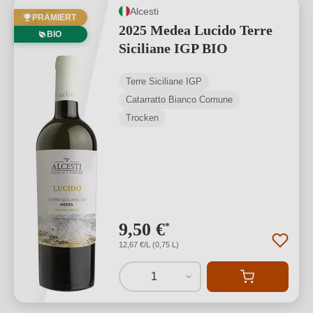
Alcesti
PRÄMIERT
2025 Medea Lucido Terre
BIO
Siciliane IGP BIO
Terre Siciliane IGP
Catarratto Bianco Comune
Trocken
9,50 €
*
12,67 €/L (0,75 L)
1