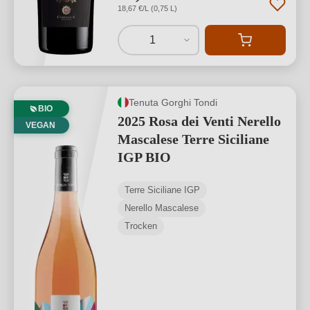
18,67 €/L (0,75 L)
1
Tenuta Gorghi Tondi
BIO
2025 Rosa dei Venti Nerello
VEGAN
Mascalese Terre Siciliane
IGP BIO
Terre Siciliane IGP
Nerello Mascalese
Trocken