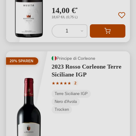
14,00 €
*
18,67 €/L (0,75 L)
1
Principe di Corleone
20% SPAREN
2023 Rosso Corleone Terre
Siciliane IGP
Durchschnittliche Bewertung von 5 von
★
★
★
★
★
2
Terre Siciliane IGP
Nero d'Avola
Trocken