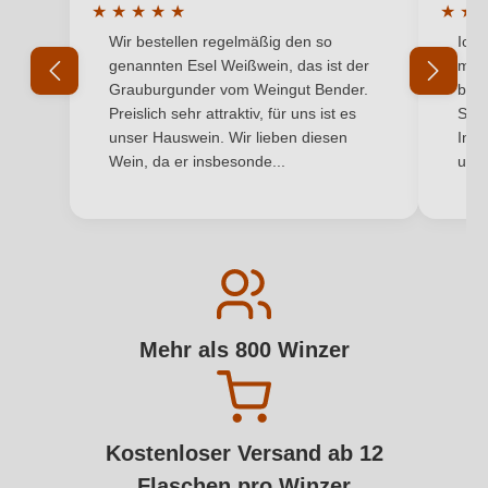
★
★
★
★
★
★
★
Durchschnittliche Bewertung von 5 von 5 Sternen
Durchs
Wir bestellen regelmäßig den so
Ich 
genannten Esel Weißwein, das ist der
mit 
Grauburgunder vom Weingut Bender.
best
Preislich sehr attraktiv, für uns ist es
Supe
unser Hauswein. Wir lieben diesen
Inha
Wein, da er insbesonde...
und 
Mehr als 800 Winzer
Kostenloser Versand ab 12
Flaschen pro Winzer