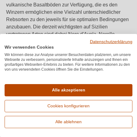
vulkanische Basaltböden zur Verfügung, die es den
Winzern ermöglichen eine Vielzahl unterschiedlicher
Rebsorten zu den jeweils für sie optimalen Bedingungen
anzubauen. Die derzeit wichtigsten auf Sizilien
vertretenen Arten sind dabei Nero d'Avola, Nerello
Mascalese und Inzolia. Doch das kann sich durchaus
Datenschutzerklärung
Wir verwenden Cookies
ändern, denn hier gibt es noch viele Weine zu entdecken
Wir können diese zur Analyse unserer Besucherdaten platzieren, um unsere
und die Weinbauregion Sizilien hat zweifellos das
Webseite zu verbessern, personalisierte Inhalte anzuzeigen und Ihnen ein
Potenzial, sich an zukünftige Geschmackstrends
großartiges Webseiten-Erlebnis zu bieten. Für weitere Informationen zu den
von uns verwendeten Cookies öffnen Sie die Einstellungen.
anzupassen.
Alle akzeptieren
WirWinzer FAQ - die meistgestellten Sizilien-
Fragen
Cookies konfigurieren
Wie viel Hektar Rebfläche hat Sizilien?
Alle ablehnen
Erweiterte Suche
Die Insel Sizilien ist die größte Weinbauregion Italiens.