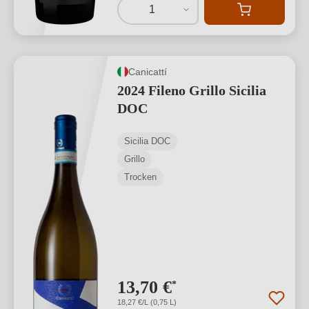
1
Canicattí
2024 Fileno Grillo Sicilia
DOC
Sicilia DOC
Grillo
Trocken
13,70 €
*
18,27 €/L (0,75 L)