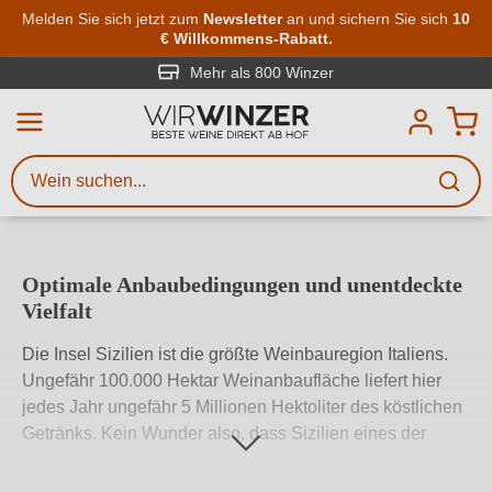
Zum Hauptinhalt springen
Melden Sie sich jetzt zum
Newsletter
an und sichern Sie sich
10
€ Willkommens-Rabatt.
Weinsuche
Mindestens 3 Zeichen eingeben
Mehr als 800 Winzer
Beschreiben Sie, welchen Wein
Sie suchen – ob nach Geschmack,
Anlass, Weinnamen, Rebsorte,
Region, Winzer oder anderen
Optimale Anbaubedingungen und unentdeckte
Kriterien.
Vielfalt
D
ie Insel Sizilien ist die größte Weinbauregion Italiens.
Ungefähr 100.000 Hektar Weinanbaufläche liefert hier
jedes Jahr ungefähr 5 Millionen Hektoliter des köstlichen
Getränks. Kein Wunder also, dass Sizilien eines der
besten Reiseziele in Italien für Weinliebhaber ist.
Weiterlesen
→