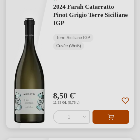
2024 Farah Catarratto
Pinot Grigio Terre Siciliane
IGP
Terre Siciliane IGP
Cuvée (Weiß)
8,50 €
*
11,33 €/L (0,75 L)
1