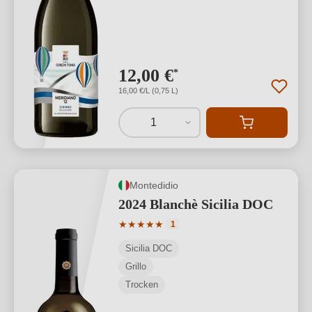
12,00 €
*
16,00 €/L (0,75 L)
1
Montedidio
2024 Blanchè Sicilia DOC
Durchschnittliche Bewertung von 5 von
★
★
★
★
★
1
Sicilia DOC
Grillo
Trocken