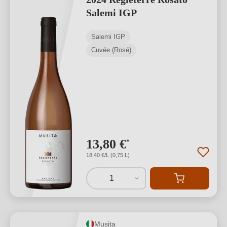
Salemi IGP
Salemi IGP
Cuvée (Rosé)
13,80 €
*
18,40 €/L (0,75 L)
1
Musita