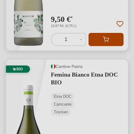
9,50 €
*
12,67 €/L (0,75 L)
1
Cantine Patria
BIO
Femina Bianco Etna DOC
BIO
Etna DOC
Carricante
Trocken