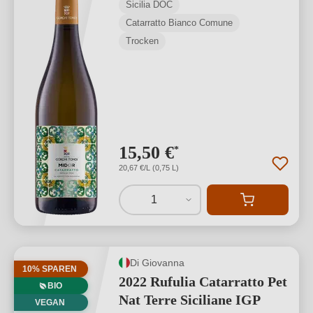
Sicilia DOC
Catarratto Bianco Comune
Trocken
15,50 €
*
20,67 €/L (0,75 L)
1
Di Giovanna
10% SPAREN
2022 Rufulia Catarratto Pet
BIO
Nat Terre Siciliane IGP
VEGAN