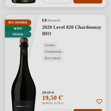
Ottoventi
30% SPAREN
2020 Level 820 Chardonnay
BIO
BIO
VEGAN
Sizilien
Chardonnay
Brut nature
28,00 €
19,50 €
*
26,00 €/L (0,75 L)