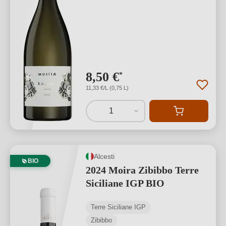
8,50 €
*
11,33 €/L (0,75 L)
1
Alcesti
BIO
2024 Moira Zibibbo Terre
Siciliane IGP BIO
Terre Siciliane IGP
Zibibbo