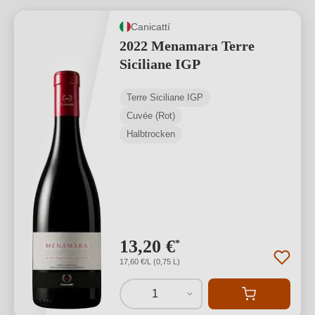
Canicattí
2022 Menamara Terre
Siciliane IGP
Terre Siciliane IGP
Cuvée (Rot)
Halbtrocken
13,20 €
*
17,60 €/L (0,75 L)
1