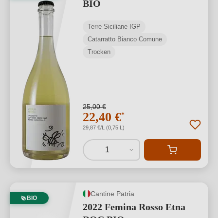
BIO
Terre Siciliane IGP
Catarratto Bianco Comune
Trocken
25,00 €
22,40 €
*
29,87 €/L (0,75 L)
1
Cantine Patria
BIO
2022 Femina Rosso Etna