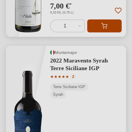
7,00 €
*
9,33 €/L (0,75 L)
1
Montemajor
2022 Maravento Syrah
Terre Siciliane IGP
Durchschnittliche Bewertung von 5 von
★
★
★
★
★
2
Terre Siciliane IGP
Syrah