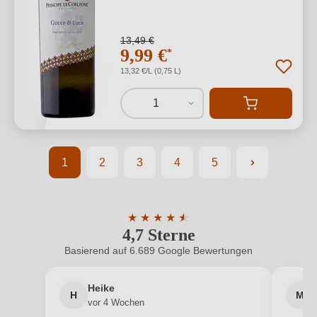
13,49 €
9,99 €
*
13,32 €/L (0,75 L)
1
1
2
3
4
5
Seite
Seite
Seite
Seite
Seite
★
★
★
★
★
★
4,7 Sterne
Durchschnittliche Bewertung von 4.7 
Basierend auf 6.689 Google Bewertungen
Heike
H
M
vor 4 Wochen