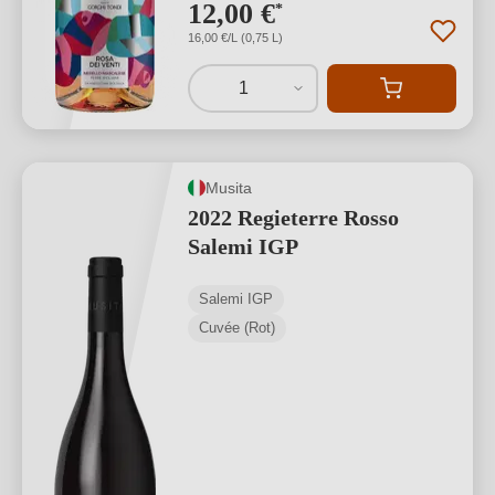
12,00 €
*
16,00 €/L (0,75 L)
1
Musita
2022 Regieterre Rosso
Salemi IGP
Salemi IGP
Cuvée (Rot)