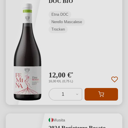
DOC BIO
Etna DOC
Nerello Mascalese
Trocken
12,00 €
*
16,00 €/L (0,75 L)
1
Musita
2024 Regieterre Rosato