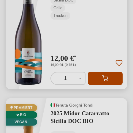
Sicilia DOC
Grillo
Trocken
12,00 €
*
16,00 €/L (0,75 L)
1
Tenuta Gorghi Tondi
PRÄMIERT
2025 Midor Catarratto
BIO
Sicilia DOC BIO
VEGAN