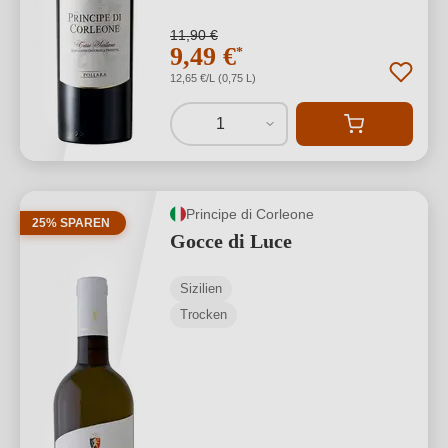
11,90 €
9,49 €
*
12,65 €/L (0,75 L)
1
Principe di Corleone
25% SPAREN
Gocce di Luce
Sizilien
Trocken