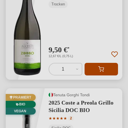
Trocken
9,50 €
*
12,67 €/L (0,75 L)
1
Tenuta Gorghi Tondi
PRÄMIERT
2025 Coste a Preola Grillo
BIO
Sicilia DOC BIO
VEGAN
Durchschnittliche Bewertung von 5 von
★
★
★
★
★
2