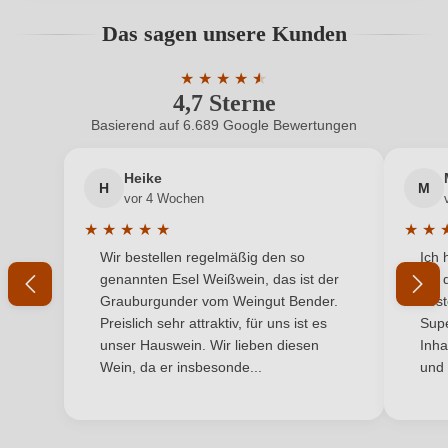
Bio-Kontrollstelle
D32K
Bewertungen können nur von angemeldeten
Das sagen unsere Kunden
Benutzern abgegeben werden. Bitte loggen Sie sich
Bio-Kontrollstelle Shop
DE-ÖKO-060
ein, oder erstellen Sie einen neuen Account.
★
★
★
★
★
★
4,7 Sterne
Durchschnittliche Bewertung von 4.7 
Cuvée-Rebsorten
Frappato, Nero d'Avola
Basierend auf 6.689 Google Bewertungen
Neuer Kunde?
Neuer Kunde?
Geographische Angabe
Cerasuolo di Vittoria Classico DOCG
Heike
H
M
Ihre E-Mail-Adresse
Hersteller
Gurrieri
vor 4 Wochen
★
★
★
★
★
★
★
Hersteller
Cantina Gurrieri-Azienda Agricola Battaglia Graziella,
Durchschnittliche Bewertung von 5 von 5 Sternen
Durchs
Wir bestellen regelmäßig den so
Ich 
adresse
Ihr Passwort
Viale della Resistenza 81, 97013 Comisio, Italien
genannten Esel Weißwein, das ist der
mit 
Grauburgunder vom Weingut Bender.
best
Inhalt
1,5 L
Ich habe mein Passwort vergessen
Preislich sehr attraktiv, für uns ist es
Supe
unser Hauswein. Wir lieben diesen
Inha
Jahrgang
2019
Wein, da er insbesonde...
und 
ANMELDEN
Land
Italien
Passt zu
Rotes Fleisch, Wild