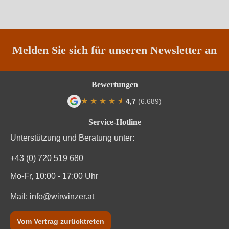
Qualität
DOCG
Rebsorte
Cuvée (Rot & Weiß)
Melden Sie sich für unseren Newsletter an
Region
Sizilien
Bewertungen
Traubenfarbe
Beide
★
★
★
★
★
★
4,7
(6.689)
Durchschnittliche Bewertung von 4.7 von
Weinart
Rotwein
Service-Hotline
Unterstützung und Beratung unter:
+43 (0) 720 519 680
Mo-Fr, 10:00 - 17:00 Uhr
Mail:
info@wirwinzer.at
Vom Vertrag zurücktreten