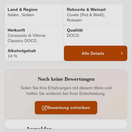
Land & Region
Rebsorte & Weinart
Italien, Sizilien
Cuvée (Rot & Weiß),
Rotwein
Herkunft
Qualität
Cerasuolo di Vittoria
DOCG
Classico DOCG
Alkoholgehalt
Alle Details
14 %
Produktnummer
6606015000
Noch keine Bewertungen
Alkoholgehalt in %
14 %
Teilen Sie Ihre Erfahrungen mit diesem Wein und
helfen Sie anderen bei ihrer Entscheidung.
Allergene
Enthält Sulfite
Bewertung schreiben
Bio
EU
Bio
Ja
Anmelden