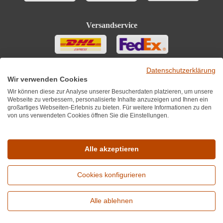
Versandservice
Datenschutzerklärung
Wir verwenden Cookies
Wir können diese zur Analyse unserer Besucherdaten platzieren, um unsere
Webseite zu verbessern, personalisierte Inhalte anzuzeigen und Ihnen ein
großartiges Webseiten-Erlebnis zu bieten. Für weitere Informationen zu den
von uns verwendeten Cookies öffnen Sie die Einstellungen.
Sie finden uns auch auf
Alle akzeptieren
Cookies konfigurieren
*Alle Preise inkl. MwST zzgl. 5,90€ Versandkosten je Winzer.
Versandkostenfrei ab 12 Flaschen je Winzer.
Alle ablehnen
Copyright © 2010 - 2026 WirWinzer GmbH
Erweiterte Suche