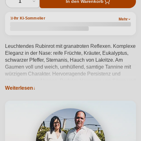
1
In den Warenkorb
Ihr KI-Sommelier
Mehr
Leuchtendes Rubinrot mit granatroten Reflexen. Komplexe
Eleganz in der Nase: reife Früchte, Kräuter, Eukalyptus,
schwarzer Pfeffer, Sternanis, Hauch von Lakritze. Am
Gaumen voll und weich, umhüllend, samtige Tannine mit
würzigem Charakter. Hervorragende Persistenz und
überaus langer Abgang. Perfekte Harmonie von Säure und
Weiterlesen
Tanninen.
Produktdetails anzeigen →