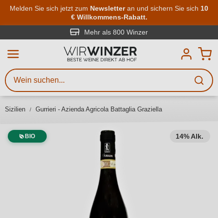
Zum Hauptinhalt springen
Melden Sie sich jetzt zum
Newsletter
an und sichern Sie sich
10
€ Willkommens-Rabatt.
Weinsuche
Mindestens 3 Zeichen eingeben
Mehr als 800 Winzer
Beschreiben Sie, welchen Wein
Sie suchen – ob nach Geschmack,
Anlass, Weinnamen, Rebsorte,
Sizilien
Gurrieri - Azienda Agricola Battaglia Graziella
Region, Winzer oder anderen
Kriterien.
14% Alk.
BIO