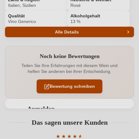
Italien, Sizilien
Rosé
Qualität
Alkoholgehalt
Vino Generico
13 %
Alle Details
Produktnummer
6606007000
Noch keine Bewertungen
Alkoholgehalt in %
13 %
Teilen Sie Ihre Erfahrungen mit diesem Wein und
helfen Sie anderen bei ihrer Entscheidung.
Allergene
Enthält Sulfite
Bewertung schreiben
Bio
EU
Bio
Ja
Anmelden
Bio-Kontrollstelle
D32K
Bewertungen können nur von angemeldeten
Das sagen unsere Kunden
Benutzern abgegeben werden. Bitte loggen Sie sich
Bio-Kontrollstelle Shop
DE-ÖKO-060
ein, oder erstellen Sie einen neuen Account.
★
★
★
★
★
★