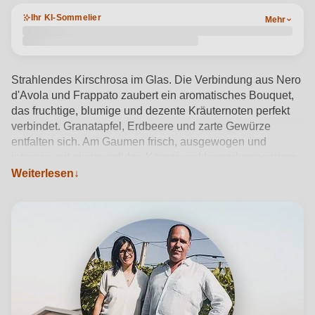
Ihr KI-Sommelier
Mehr
Strahlendes Kirschrosa im Glas. Die Verbindung aus Nero
d'Avola und Frappato zaubert ein aromatisches Bouquet,
das fruchtige, blumige und dezente Kräuternoten perfekt
verbindet. Granatapfel, Erdbeere und zarte Gewürze
entfalten sich. Am Gaumen frisch, ausgewogen und
intensiv, mit einem soliden Körper und bemerkenswertem
Weiterlesen
Geschmack.
Produktdetails anzeigen →