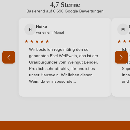
4,7 Sterne
Durchschnittliche Bewertung von 4.7 
Cuvée-Rebsorten
Frappato, Nero d'Avola
Basierend auf 6.690 Google Bewertungen
Neuer Kunde?
Neuer Kunde?
Hersteller
Gurrieri
Heike
H
M
Ihre E-Mail-Adresse
Hersteller
Cantina Gurrieri-Azienda Agricola Battaglia Graziella,
vor einem Monat
adresse
Viale della Resistenza 81, 97013 Comisio, Italien
★
★
★
★
★
★
★
Durchschnittliche Bewertung von 5 von 5 Sternen
Durchs
Wir bestellen regelmäßig den so
Ich 
Inhalt
Ihr Passwort
0,75 L
genannten Esel Weißwein, das ist der
mit 
Grauburgunder vom Weingut Bender.
best
Jahrgang
2021
Ich habe mein Passwort vergessen
Preislich sehr attraktiv, für uns ist es
Supe
unser Hauswein. Wir lieben diesen
Inha
Land
Italien
Wein, da er insbesonde...
und 
ANMELDEN
Passt zu
Fisch, Salat
Qualität
Vino Generico
Region
Sizilien