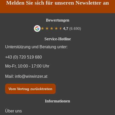
Weinart
Rosé
Melden Sie sich für unseren Newsletter an
Bewertungen
★
★
★
★
★
★
4,7
(6.690)
Durchschnittliche Bewertung von 4.7 von
Service-Hotline
Unterstützung und Beratung unter:
+43 (0) 720 519 680
Mo-Fr, 10:00 - 17:00 Uhr
Mail:
info@wirwinzer.at
Vom Vertrag zurücktreten
Informationen
Über uns