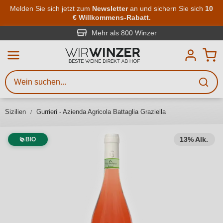
Zum Hauptinhalt springen
Melden Sie sich jetzt zum
Newsletter
an und sichern Sie sich
10
€ Willkommens-Rabatt.
Weinsuche
Mindestens 3 Zeichen eingeben
Mehr als 800 Winzer
Beschreiben Sie, welchen Wein
Sie suchen – ob nach Geschmack,
Anlass, Weinnamen, Rebsorte,
Sizilien
Gurrieri - Azienda Agricola Battaglia Graziella
Region, Winzer oder anderen
Kriterien.
13% Alk.
BIO