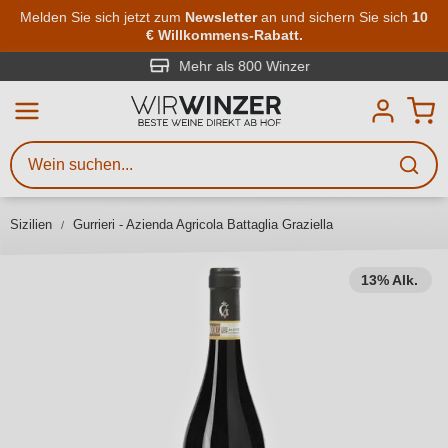
Zum Hauptinhalt springen
Melden Sie sich jetzt zum
Newsletter
an und sichern Sie sich
10
€ Willkommens-Rabatt.
Weinsuche
Mindestens 3 Zeichen eingeben
Mehr als 800 Winzer
Beschreiben Sie, welchen Wein
Sie suchen – ob nach Geschmack,
Anlass, Weinnamen, Rebsorte,
Sizilien
Gurrieri - Azienda Agricola Battaglia Graziella
Region, Winzer oder anderen
Kriterien.
13% Alk.