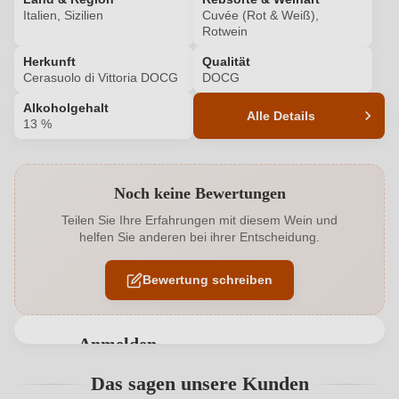
Italien, Sizilien
Cuvée (Rot & Weiß),
Rotwein
Herkunft
Qualität
Cerasuolo di Vittoria DOCG
DOCG
Alkoholgehalt
Alle Details
13 %
Produktnummer
6606008000
Noch keine Bewertungen
Alkoholgehalt in %
13 %
Teilen Sie Ihre Erfahrungen mit diesem Wein und
helfen Sie anderen bei ihrer Entscheidung.
Allergene
Enthält Sulfite
Bewertung schreiben
Cuvée-Rebsorten
Frappato, Nero d'Avola
Geographische Angabe
Cerasuolo di Vittoria DOCG
Anmelden
Hersteller
Gurrieri
Bewertungen können nur von angemeldeten
Das sagen unsere Kunden
Benutzern abgegeben werden. Bitte loggen Sie sich