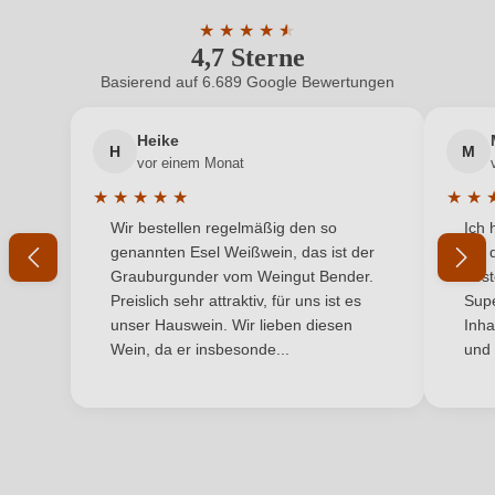
Hersteller
Cantina Gurrieri-Azienda Agricola Battaglia Graziella,
ein, oder erstellen Sie einen neuen Account.
adresse
Viale della Resistenza 81, 97013 Comisio, Italien
★
★
★
★
★
★
4,7 Sterne
Durchschnittliche Bewertung von 4.7 
Inhalt
0,75 L
Basierend auf 6.689 Google Bewertungen
Neuer Kunde?
Neuer Kunde?
Jahrgang
2022
Heike
H
M
Ihre E-Mail-Adresse
vor einem Monat
Land
Italien
★
★
★
★
★
★
★
Durchschnittliche Bewertung von 5 von 5 Sternen
Durchs
Wir bestellen regelmäßig den so
Ich 
Passt zu
Ihr Passwort
Antipasti, Wild
genannten Esel Weißwein, das ist der
mit 
Grauburgunder vom Weingut Bender.
best
Qualität
DOCG
Ich habe mein Passwort vergessen
Preislich sehr attraktiv, für uns ist es
Supe
unser Hauswein. Wir lieben diesen
Inha
Rebsorte
Cuvée (Rot & Weiß)
Wein, da er insbesonde...
und 
ANMELDEN
Region
Sizilien
Traubenfarbe
Beide
Weinart
Rotwein