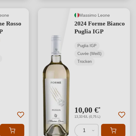
eone
Massimo Leone
me Rosso
2024 Forme Bianco
P
Puglia IGP
tliche Bewertung von 4.5 von 5 Sternen
Puglia IGP
Cuvée (Weiß)
Trocken
10,00 €
*
13,33 €/L (0,75 L)
1