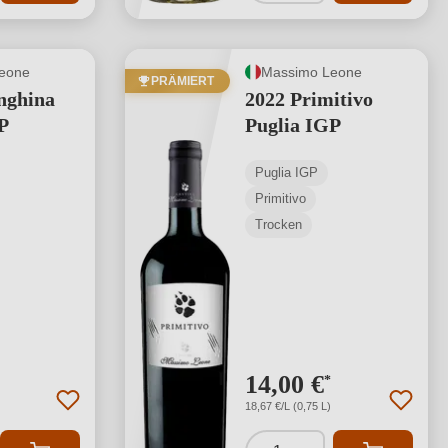
eone
Massimo Leone
PRÄMIERT
nghina
2022 Primitivo
P
Puglia IGP
Puglia IGP
Primitivo
Trocken
14,00 €
*
18,67 €/L (0,75 L)