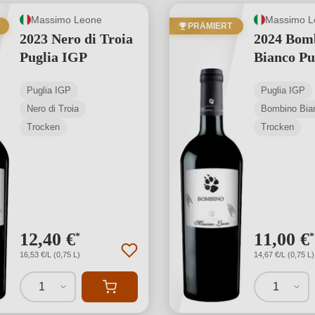
Massimo Leone
Massimo L
PRÄMIERT
2023 Nero di Troia
2024 Bom
Puglia IGP
Bianco Pu
Puglia IGP
Puglia IGP
Nero di Troia
Bombino Bia
Trocken
Trocken
12,40 €
11,00 €
*
*
16,53 €/L (0,75 L)
14,67 €/L (0,75 L)
1
1