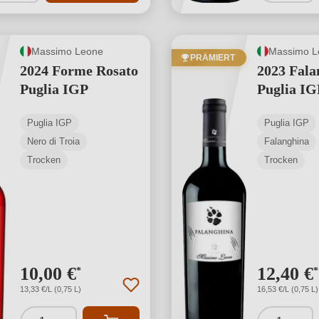
Massimo Leone
Massimo L
PRÄMIERT
2024 Forme Rosato
2023 Fala
Puglia IGP
Puglia IG
Puglia IGP
Puglia IGP
Nero di Troia
Falanghina
Trocken
Trocken
10,00 €
12,40 €
*
*
13,33 €/L (0,75 L)
16,53 €/L (0,75 L)