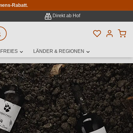
n
mens-Rabatt.
Direkt ab Hof
Du hast 0 Pro
rweiterte Suche
FREIES
LÄNDER & REGIONEN
innamen,