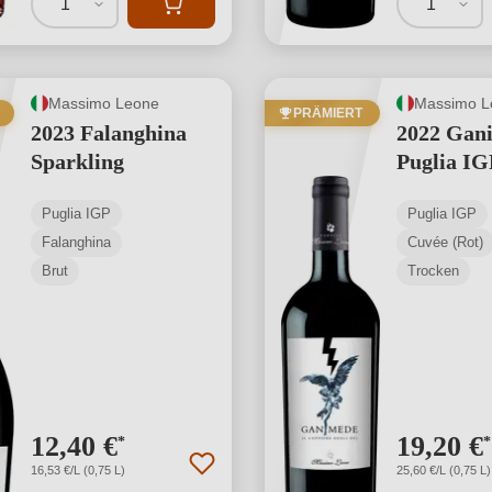
1
1
Massimo Leone
Massimo L
PRÄMIERT
2023 Falanghina
2022 Gan
Sparkling
Puglia IG
Puglia IGP
Puglia IGP
Falanghina
Cuvée (Rot)
Brut
Trocken
12,40 €
19,20 €
*
*
16,53 €/L (0,75 L)
25,60 €/L (0,75 L)