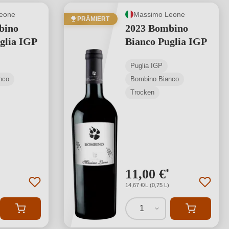
eone
Massimo Leone
PRÄMIERT
bino
2023 Bombino
glia IGP
Bianco Puglia IGP
Puglia IGP
nco
Bombino Bianco
Trocken
11,00 €
*
14,67 €/L (0,75 L)
1