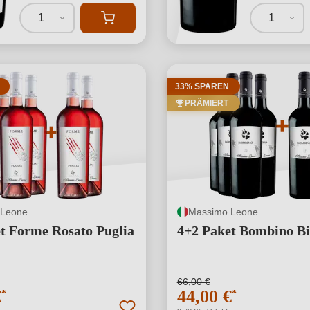
1
1
33% SPAREN
PRÄMIERT
 Leone
Massimo Leone
t Forme Rosato Puglia
4+2 Paket Bombino B
66,00 €
€
44,00 €
*
*