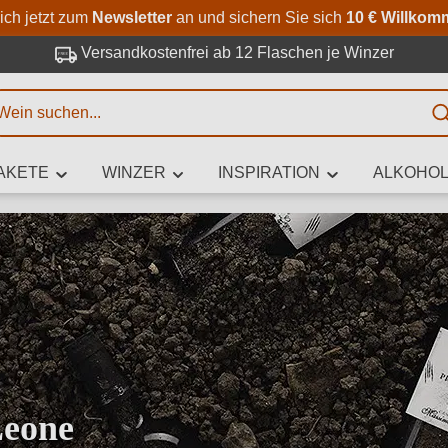
Zum Hauptinhalt springen
Zur Suche springen
Zur Hauptnavigation springe
ich jetzt zum
Newsletter
an und sichern Sie sich
10 € Willkom
Versandkostenfrei ab 12 Flaschen je Winzer
E
AKETE
WINZER
INSPIRATION
ALKOHOL
 Zeichen eingeben
iben Sie, welchen Wein Sie suchen – ob nach Geschmack, Anlass, We
Rebsorte, Region, Winzer oder anderen Kriterien.
Leone