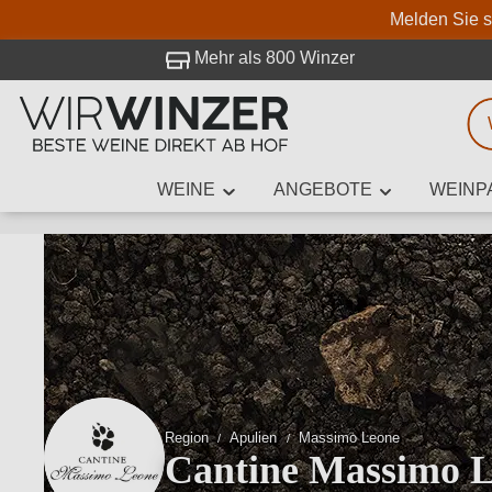
Melden Sie s
 Besuch bei WirWinzer.
Mehr als 800 Winzer
WEINE
ANGEBOTE
WEINP
Weinsuche
Mindestens 3
Beschre
Region
Apulien
Massimo Leone
Cantine Massimo 