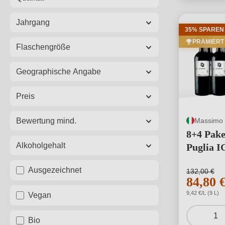
Jahrgang
35% SPAREN
PRÄMIERT
Flaschengröße
Geographische Angabe
Preis
Massimo
Bewertung mind.
8+4 Pak
Alkoholgehalt
Puglia I
Ausgezeichnet
132,00 €
84,80 
9,42 €/L (9 L)
Vegan
1
Bio