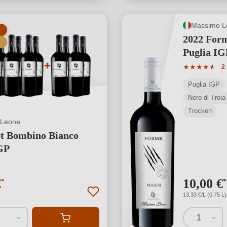
Massimo L
2022 For
Puglia IG
Durchschnit
★
★
★
★
★
★
2
Puglia IGP
Nero di Troia
Trocken
 Leone
et Bombino Bianco
GP
€
10,00 €
*
*
13,33 €/L (0,75 L)
1