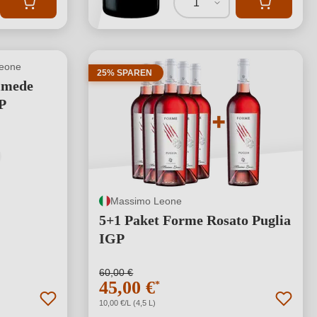
1
eone
25% SPAREN
imede
P
Massimo Leone
5+1 Paket Forme Rosato Puglia
IGP
60,00 €
45,00 €
*
10,00 €/L (4,5 L)