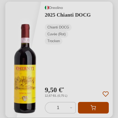
Dreolino
2025 Chianti DOCG
Chianti DOCG
Cuvée (Rot)
Trocken
9,50 €
*
12,67 €/L (0,75 L)
1