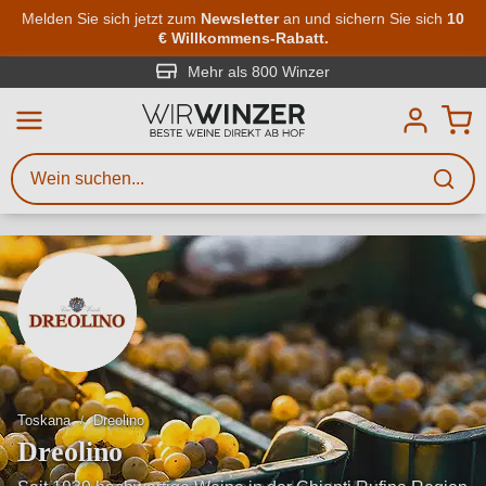
Zum Hauptinhalt springen
Melden Sie sich jetzt zum
Newsletter
an und sichern Sie sich
10
€ Willkommens-Rabatt.
Weinsuche
Mindestens 3 Zeichen eingeben
Mehr als 800 Winzer
Beschreiben Sie, welchen Wein
Sie suchen – ob nach Geschmack,
Anlass, Weinnamen, Rebsorte,
Region, Winzer oder anderen
Kriterien.
Toskana
Dreolino
Dreolino