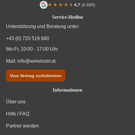
★
★
★
★
★
★
4,7
(6.689)
Durchschnittliche Bewertung von 4.7 von
Service-Hotline
Unterstützung und Beratung unter:
+43 (0) 720 519 680
Mo-Fr, 10:00 - 17:00 Uhr
Mail:
info@wirwinzer.at
Vom Vertrag zurücktreten
Informationen
Über uns
Hilfe / FAQ
Partner werden