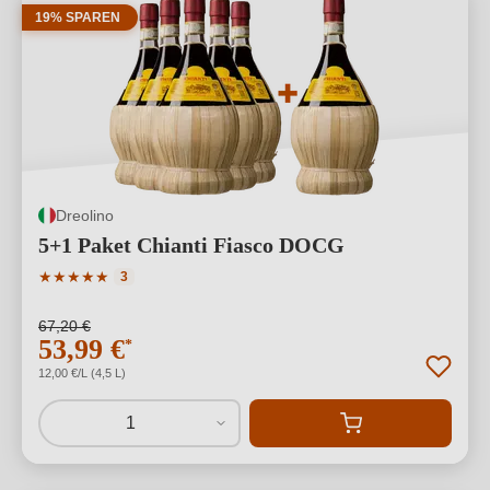
19% SPAREN
Dreolino
5+1 Paket Chianti Fiasco DOCG
Durchschnittliche Bewertung von 5 von 5 Sternen
★
★
★
★
★
3
67,20 €
53,99 €
*
12,00 €/L (4,5 L)
1