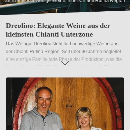
Vielfach ausgezeichnet &amp; anerkannte Weine
Dreolino: Elegante Weine aus der
kleinsten Chianti Unterzone
Das Weingut Dreolino steht für hochwertige Weine aus
der Chianti Rufina Region. Seit über 80 Jahren begleitet
eine einzige Familie jede Phase der Produktion, was die
Kontinuität und Qualität ihrer Weine sicherstellt. Die
Kombination aus traditioneller Handwerkskunst und
moderner Technik macht Dreolino einzigartig.
Weiterlesen
→