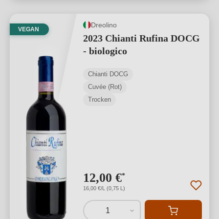
Dreolino
VEGAN
2023 Chianti Rufina DOCG
- biologico
Chianti DOCG
Cuvée (Rot)
Trocken
12,00 €
*
16,00 €/L (0,75 L)
1