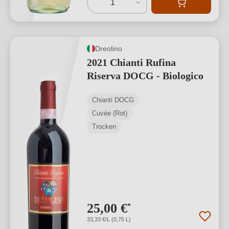
1
Dreolino
2021 Chianti Rufina
Riserva DOCG - Biologico
Chianti DOCG
Cuvée (Rot)
Trocken
25,00 €
*
33,33 €/L (0,75 L)