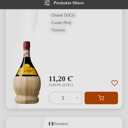
Produkte filtern
Durchschnittliche Bewertung von 5 von
★
★
★
★
★
1
Chianti DOCG
Cuvée (Rot)
Trocken
11,20 €
*
14,93 €/L (0,75 L)
1
Dreolino