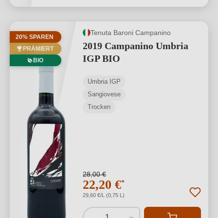
Tenuta Baroni Campanino
20% SPAREN
2019 Campanino Umbria
PRÄMIERT
IGP BIO
BIO
Umbria IGP
Sangiovese
Trocken
28,00 €
22,20 €
*
29,60 €/L (0,75 L)
1