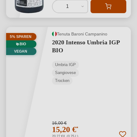
1
Tenuta Baroni Campanino
5% SPAREN
2020 Intenso Umbria IGP
BIO
BIO
VEGAN
Umbria IGP
Sangiovese
Trocken
16,00 €
15,20 €
*
20,27 €/L (0,75 L)