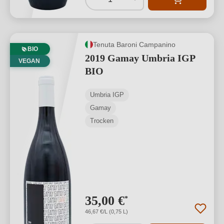
Tenuta Baroni Campanino
BIO
2019 Gamay Umbria IGP
VEGAN
BIO
Umbria IGP
Gamay
Trocken
35,00 €
*
46,67 €/L (0,75 L)