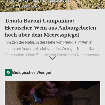
Echter Naturwein von höchster Qualität
Tenuta Baroni Campanino:
Heroischer Wein aus Anbaugebieten
hoch über dem Meeresspiegel
Inmitten der Natur, in der Nähe von Perugia, mitten in
Italien bei Assisi befindet sich das Weingut Tenuta Baroni
Campanino. Ohne Zugabe von künstlichen Komponenten
setzen die Winzer an diesem Ort auf eine eigenständige
Gärung des Weins, was zu besonderen
Biologisches Weingut
Geschmackskomponenten führt.
Weiterlesen
→