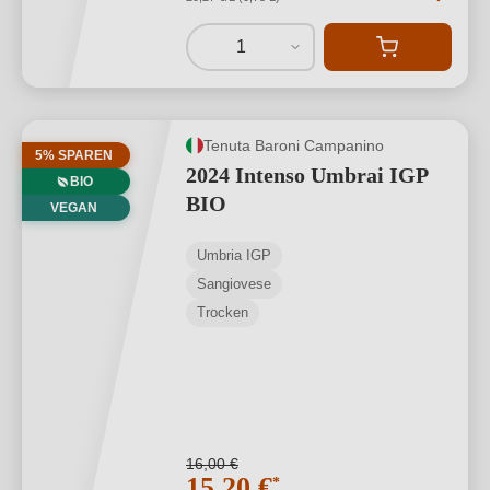
1
Tenuta Baroni Campanino
5% SPAREN
2024 Intenso Umbrai IGP
BIO
BIO
VEGAN
Umbria IGP
Sangiovese
Trocken
16,00 €
15,20 €
*