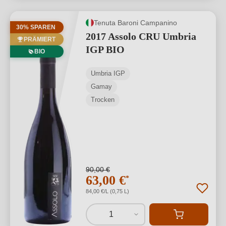
Tenuta Baroni Campanino
30% SPAREN
2017 Assolo CRU Umbria
PRÄMIERT
IGP BIO
BIO
Umbria IGP
Gamay
Trocken
90,00 €
63,00 €
*
84,00 €/L (0,75 L)
1