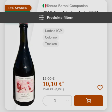
Tenuta Baroni Campanino
15% SPAREN
2015 Sur Lie Umbria IGP
BIO
Produkte filtern
BIO
VEGAN
Umbria IGP
Colorino
Trocken
12,00 €
10,10 €
*
13,47 €/L (0,75 L)
1