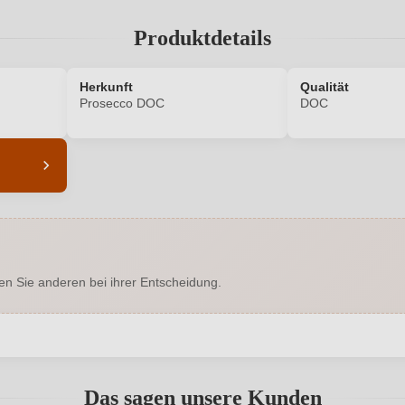
Produktdetails
Herkunft
Qualität
Prosecco DOC
DOC
6488003000
Alkoholgehalt in %
Enthält Sulfite
Ausbau
en Sie anderen bei ihrer Entscheidung.
EU
Bio
IT-BIO-004
Bio-Kontrollstelle Shop
abgegeben werden. Bitte loggen Sie sich ein, oder erstellen Sie ein
Glera, Pinot Nero
Flaschenverschluss
Das sagen unsere Kunden