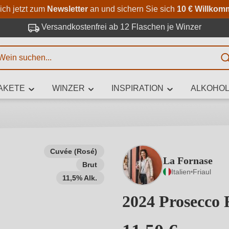
Zum Hauptinhalt springen
Zur Suche springen
Zur Hauptnavigation springe
ich jetzt zum
Newsletter
an und sichern Sie sich
10 € Willkom
Versandkostenfrei ab 12 Flaschen je Winzer
E
AKETE
WINZER
INSPIRATION
ALKOHOL
 Zeichen eingeben
Cuvée (Rosé)
La Fornase
Brut
iben Sie, welchen Wein Sie suchen – ob nach Geschmack, Anlass, We
Italien
Friaul
Rebsorte, Region, Winzer oder anderen Kriterien.
11,5% Alk.
2024 Prosecco