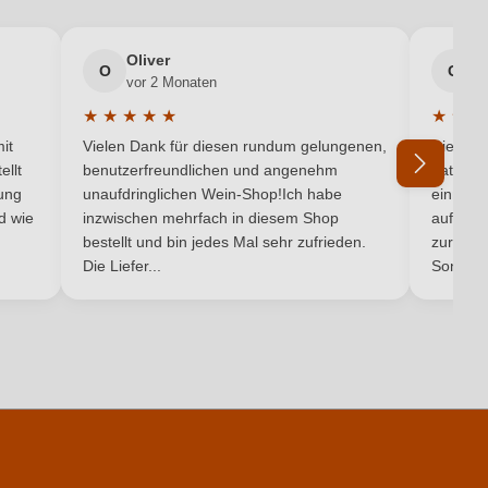
Brut
Oliver
g
rnase S.R.L. Società Agricola, Via Cornizzai 22, 33087 Pasiano di
O
G
vor 2 Monaten
v
Pordenone, Italien
★
★
★
★
★
★
★
★
5 von 5 Sternen
Durchschnittliche Bewertung von 5 von 5 Sternen
Durchsc
2024
it
Vielen Dank für diesen rundum gelungenen,
Die Lief
ellt
benutzerfreundlichen und angenehm
hat ein
Antipasti, Fisch, Pasta
ung
unaufdringlichen Wein-Shop!Ich habe
einmal b
nd wie
inzwischen mehrfach in diesem Shop
auf dem
Ich habe mein Passwort vergessen
bestellt und bin jedes Mal sehr zufrieden.
Cuvée (Rosé)
zurück 
Die Liefer...
Son...
Rot
pro 100 ml