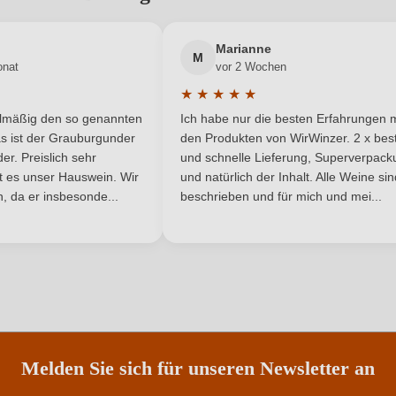
Prosecco DOC
Geschmack
Neuer Kunde?
Neuer Kunde?
Marianne
Hersteller
La Fo
M
La Fornase
onat
vor 2 Wochen
adresse
★
★
★
★
★
he Bewertung von 5 von 5 Sternen
Durchschnittliche Bewertung von 
0,75 L
Jahrgang
elmäßig den so genannten
Ich habe nur die besten Erfahrungen m
5 Sternen
s ist der Grauburgunder
den Produkten von WirWinzer. 2 x best
Italien
Passt zu
r. Preislich sehr
und schnelle Lieferung, Superverpack
ist es unser Hauswein. Wir
und natürlich der Inhalt. Alle Weine si
, da er insbesonde...
DOC
beschrieben und für mich und mei...
Rebsorte
Friaul
Traubenfarbe
ANMELDEN
Perl- & Schaumwein
Nährwertangaben
Melden Sie sich für unseren Newsletter an