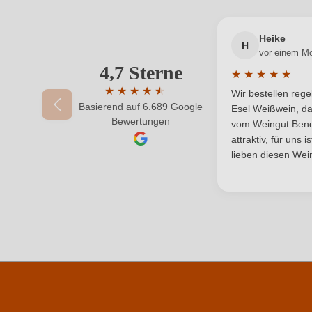
Geographische Angabe
Heike
H
Hersteller
vor einem M
4,7 Sterne
Ihre E-Mail-Adresse
★
★
★
★
★
Durchschnittlic
Inhalt
★
★
★
★
★
★
Wir bestellen reg
Basierend auf 6.689 Google
Durchschnittliche Bewertung von 4.7 von 
Esel Weißwein, da
Ihr Passwort
Bewertungen
Land
vom Weingut Bende
attraktiv, für uns 
Qualität
lieben diesen Wein
Region
Weinart
Durchschnittliche nährwertangaben