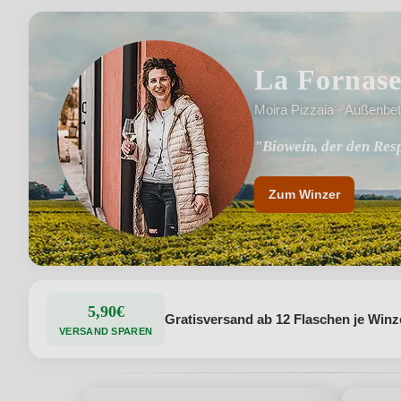
La Fornas
Moira Pizzaia · Außenbetr
"Biowein, der den Res
"Wir nähren die Erde,
Zum Winzer
5,90€
Gratisversand ab 12 Flaschen je Winz
VERSAND SPAREN