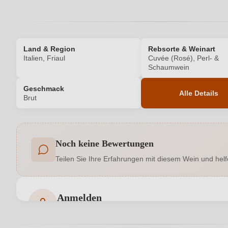
Land & Region
Rebsorte & Weinart
Italien, Friaul
Cuvée (Rosé), Perl- &
Schaumwein
Geschmack
Alle Details
Brut
Produktnummer
Noch keine Bewertungen
Allergene
Teilen Sie Ihre Erfahrungen mit diesem Wein und helf
Bio
Bio-Kontrollstelle
Anmelden
Bewertungen können nur von angemeldeten Benutzern 
Cuvée-Rebsorten