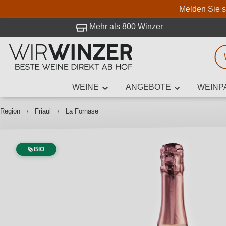
Melden Sie s
 Besuch bei WirWinzer.
Mehr als 800 Winzer
WEINE
ANGEBOTE
WEINP
Weinsuche
Mindestens 3
Region
Friaul
La Fornase
BIO
Beschre