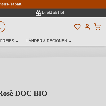
n
mens-Rabatt.
Direkt ab Hof
Du hast 0 Pro
rweiterte Suche
FREIES
LÄNDER & REGIONEN
innamen,
 Rosè DOC BIO