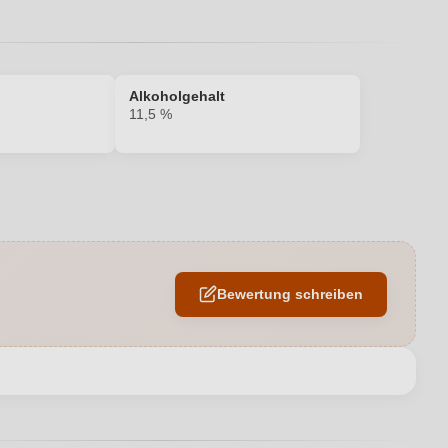
Alkoholgehalt
11,5 %
11,5 %
Charmat-Methode
Bewertung schreiben
Ja
DE-ÖKO-060
en neuen Account.
Sekt/Champagnerkorken