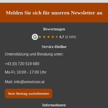
Region
Friaul
Melden Sie sich für unseren Newsletter an
Restzucker in g/L
3 g/L
Bewertungen
Säuregehalt in g/L
5,5 g/L
★
★
★
★
★
★
4,7
(6.689)
Durchschnittliche Bewertung von 4.7 von
Traubenfarbe
Rot
Service-Hotline
Unterstützung und Beratung unter:
Weinart
Rotwein
+43 (0) 720 519 680
Mo-Fr, 10:00 - 17:00 Uhr
Mail:
info@wirwinzer.at
Vom Vertrag zurücktreten
Informationen