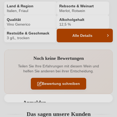
Land & Region
Rebsorte & Weinart
Italien, Friaul
Merlot, Rotwein
Qualität
Alkoholgehalt
Vino Generico
12,5 %
Restsüße & Geschmack
Alle Details
3 g/L, trocken
Produktnummer
6488009000
Noch keine Bewertungen
Alkoholgehalt in %
12,5 %
Teilen Sie Ihre Erfahrungen mit diesem Wein und
helfen Sie anderen bei ihrer Entscheidung.
Allergene
Enthält Sulfite
Bewertung schreiben
Bio
EU
Bio
Ja
Anmelden
Bio-Kontrollstelle
IT-BIO-004
Bewertungen können nur von angemeldeten
Das sagen unsere Kunden
Benutzern abgegeben werden. Bitte loggen Sie sich