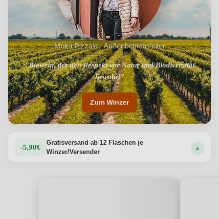
friulanische Handwerkskunst in sich vereint.
Produktdetails anzeigen →
Moira Pizzaia · Außenbetriebsleiter
"Biowein, der den Respekt vor Natur und Biodiversität
bewahrt"
Zum Winzer
Gratisversand ab 12 Flaschen je
-5,90€
Winzer/Versender