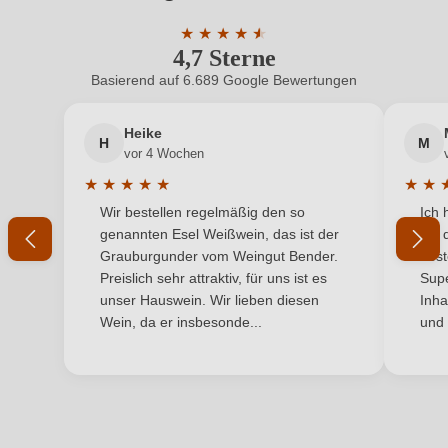
Bio-Kontrollstelle Shop
DE-ÖKO-060
ein, oder erstellen Sie einen neuen Account.
★
★
★
★
★
★
4,7 Sterne
Durchschnittliche Bewertung von 4.7 
Flaschenverschluss
Naturkorken
Basierend auf 6.689 Google Bewertungen
Neuer Kunde?
Neuer Kunde?
Geschmack
Trocken
Heike
H
M
Ihre E-Mail-Adresse
Hersteller
La Fornase
vor 4 Wochen
★
★
★
★
★
★
★
Hersteller
La Fornase S.R.L. Società Agricola, Via Cornizzai 22,
Durchschnittliche Bewertung von 5 von 5 Sternen
Durchs
Wir bestellen regelmäßig den so
Ich 
adresse
Ihr Passwort
33087 Pasiano di Pordenone, Italien
genannten Esel Weißwein, das ist der
mit 
Grauburgunder vom Weingut Bender.
best
Inhalt
0,75 L
Ich habe mein Passwort vergessen
Preislich sehr attraktiv, für uns ist es
Supe
unser Hauswein. Wir lieben diesen
Inha
Land
Italien
Wein, da er insbesonde...
und 
ANMELDEN
Passt zu
Wild
Qualität
Vino Generico
Rebsorte
Merlot