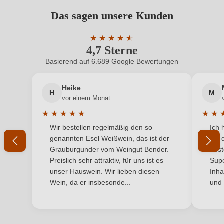
Geschmack
Trocken
Bewertungen können nur von angemeldeten
Das sagen unsere Kunden
Benutzern abgegeben werden. Bitte loggen Sie sich
Hersteller
La Madonnina
ein, oder erstellen Sie einen neuen Account.
★
★
★
★
★
★
4,7 Sterne
Durchschnittliche Bewertung von 4.7 
Hersteller
Cavitria Casa Vinicola Triacca SRL, Via Nazionale
adresse
121, 23030 Villa di Tirano, Italien
Basierend auf 6.689 Google Bewertungen
Neuer Kunde?
Neuer Kunde?
Inhalt
0,75 L
Heike
H
M
Ihre E-Mail-Adresse
vor einem Monat
Jahrgang
2017
★
★
★
★
★
★
★
Durchschnittliche Bewertung von 5 von 5 Sternen
Durchs
Wir bestellen regelmäßig den so
Ich 
Land
Ihr Passwort
Italien
genannten Esel Weißwein, das ist der
mit 
Grauburgunder vom Weingut Bender.
best
Qualität
DOCG
Ich habe mein Passwort vergessen
Preislich sehr attraktiv, für uns ist es
Supe
unser Hauswein. Wir lieben diesen
Inha
Rebsorte
Cuvée (Rot)
Wein, da er insbesonde...
und 
ANMELDEN
Region
Toskana
Restzucker in g/L
1,8 g/L