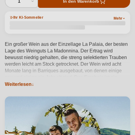
1
In den Warenkorb
Ihr KI-Sommelier
Mehr
Ein großer Wein aus der Einzellage La Palaia, der besten
Lage des Weinguts La Madonnina. Der Ertrag wird
bewusst niedrig gehalten, die streng selektierten Trauben
werden leicht am Stock getrocknet. Der Wein wird acht
Monate lang in Barriques ausgebaut, von denen einige
neu und einige ein Jahr alt sind. Das Ergebnis ist ein
opulenter, hochkonzentrierter Wein von großer
Weiterlesen
konzentrierter Wein von großer Eleganz. Ein moderner
Chianti-Stil, der von einem gewissen Cabernet-Anteil und
der Verwendung von neuem Holz profitiert. Ein Wein mit
einer intensiven granatroten Farbe. Leichte Noten von
Lakritze, Nelken und Wacholder in der Nase. Vollmundig
und anhaltend.
Produktdetails anzeigen →