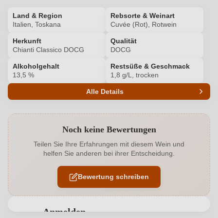
Land & Region
Rebsorte & Weinart
Italien, Toskana
Cuvée (Rot), Rotwein
Herkunft
Qualität
Chianti Classico DOCG
DOCG
Alkoholgehalt
Restsüße & Geschmack
13,5 %
1,8 g/L, trocken
Alle Details
Produktnummer
5613003000
Noch keine Bewertungen
Alkoholgehalt in %
13,5 %
Teilen Sie Ihre Erfahrungen mit diesem Wein und
helfen Sie anderen bei ihrer Entscheidung.
Allergene
Enthält Sulfite
Bewertung schreiben
Cuvée-Rebsorten
Sangiovese, Cabernet Sauvignon
Geographische Angabe
Chianti Classico DOCG
Anmelden