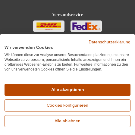
Versandservice
Datenschutzerklärung
Wir verwenden Cookies
Wir können diese zur Analyse unserer Besucherdaten platzieren, um unsere
Webseite zu verbessern, personalisierte Inhalte anzuzeigen und Ihnen ein
großartiges Webseiten-Erlebnis zu bieten. Für weitere Informationen zu den
von uns verwendeten Cookies öffnen Sie die Einstellungen.
Sie finden uns auch auf
Alle akzeptieren
Cookies konfigurieren
*Alle Preise inkl. MwST zzgl. 5,90€ Versandkosten je Winzer.
Versandkostenfrei ab 12 Flaschen je Winzer.
Alle ablehnen
Copyright © 2010 - 2026 WirWinzer GmbH
Erweiterte Suche