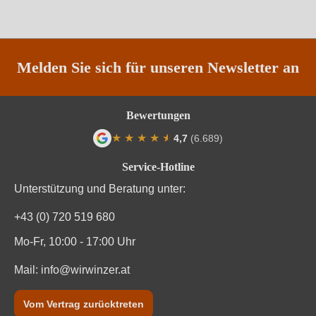
Säuregehalt in g/L
5,1 g/L
Traubenfarbe
Rot
Melden Sie sich für unseren Newsletter an
Weinart
Rotwein
Bewertungen
★
★
★
★
★
★
4,7
(6.689)
Durchschnittliche Bewertung von 4.7 von
Service-Hotline
Unterstützung und Beratung unter:
+43 (0) 720 519 680
Mo-Fr, 10:00 - 17:00 Uhr
Mail:
info@wirwinzer.at
Vom Vertrag zurücktreten