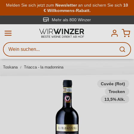
Zum Hauptinhalt springen
Melden Sie sich jetzt zum
Newsletter
an und sichern Sie sich
10
€ Willkommens-Rabatt.
Weinsuche
Mindestens 3 Zeichen eingeben
Mehr als 800 Winzer
Beschreiben Sie, welchen Wein
Sie suchen – ob nach Geschmack,
Anlass, Weinnamen, Rebsorte,
Toskana
Triacca - la madonnina
Region, Winzer oder anderen
Kriterien.
Cuvée (Rot)
Trocken
13,5% Alk.