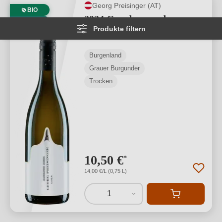
Georg Preisinger (AT)
BIO
2024 Grauburgunder
VEGAN
Produkte filtern
Goldberg BIO
Burgenland
Grauer Burgunder
Trocken
10,50 €
*
14,00 €/L (0,75 L)
1