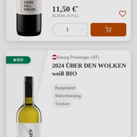
11,50 €
*
15,33 €/L (0,75 L)
1
Georg Preisinger (AT)
BIO
2024 ÜBER DEN WOLKEN
weiß BIO
Burgenland
Welschriesling
Trocken