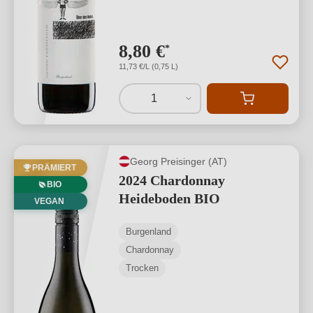
8,80 €
*
11,73 €/L (0,75 L)
1
Georg Preisinger (AT)
PRÄMIERT
2024 Chardonnay
BIO
Heideboden BIO
VEGAN
Burgenland
Chardonnay
Trocken