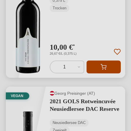
0,375 L
Trocken
10,00 €
*
26,67 €/L (0,375 L)
1
Georg Preisinger (AT)
VEGAN
2021 GOLS Rotweincuvée
Neusiedlersee DAC Reserve
Neusiedlersee DAC
Zweigelt