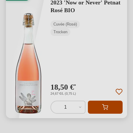
2023 'Now or Never' Petnat
Rosé BIO
Cuvée (Rosé)
Trocken
18,50 €
*
24,67 €/L (0,75 L)
1