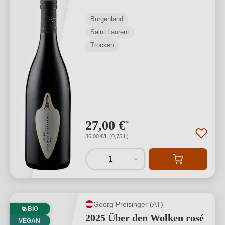
Burgenland
Saint Laurent
Trocken
27,00 €
*
36,00 €/L (0,75 L)
1
Georg Preisinger (AT)
BIO
2025 Über den Wolken rosé
VEGAN