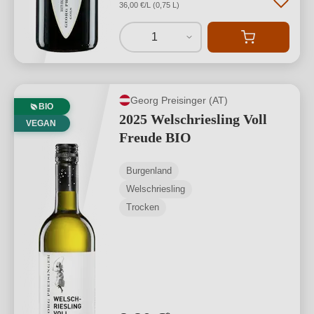
36,00 €/L (0,75 L)
1
Georg Preisinger (AT)
BIO
2025 Welschriesling Voll
VEGAN
Freude BIO
Burgenland
Welschriesling
Trocken