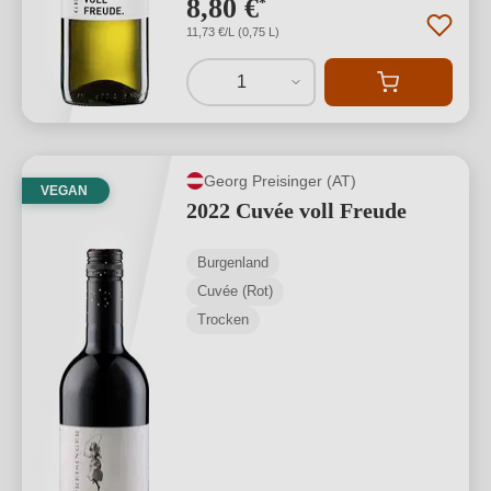
8,80 €
*
11,73 €/L (0,75 L)
1
Georg Preisinger (AT)
VEGAN
2022 Cuvée voll Freude
Burgenland
Cuvée (Rot)
Trocken