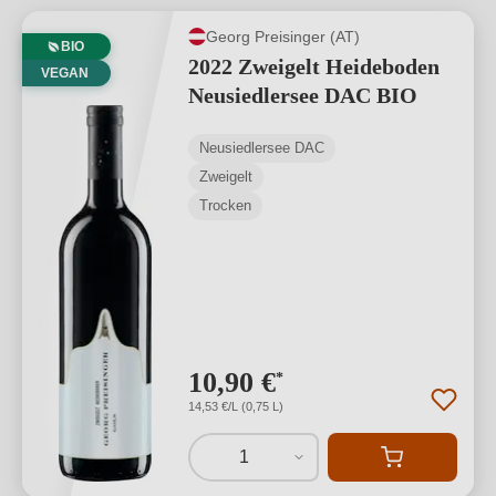
Georg Preisinger (AT)
BIO
2022 Zweigelt Heideboden
VEGAN
Neusiedlersee DAC BIO
Neusiedlersee DAC
Zweigelt
Trocken
10,90 €
*
14,53 €/L (0,75 L)
1