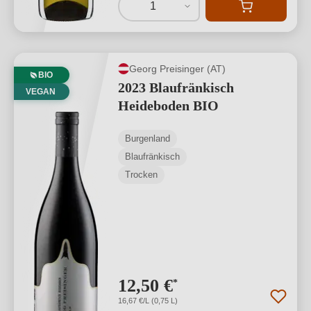
1
Georg Preisinger (AT)
BIO
2023 Blaufränkisch
VEGAN
Heideboden BIO
Burgenland
Blaufränkisch
Trocken
12,50 €
*
16,67 €/L (0,75 L)