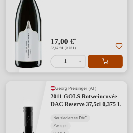
17,00 €
*
22,67 €/L (0,75 L)
1
Georg Preisinger (AT)
2011 GOLS Rotweincuvée
DAC Reserve 37,5cl 0,375 L
Neusiedlersee DAC
Zweigelt