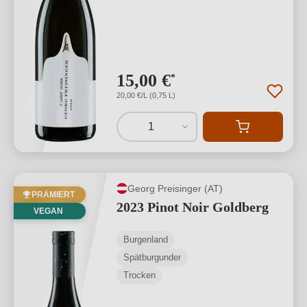
15,00 €
*
20,00 €/L (0,75 L)
1
Georg Preisinger (AT)
PRÄMIERT
2023 Pinot Noir Goldberg
VEGAN
Burgenland
Spätburgunder
Trocken