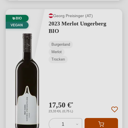
Georg Preisinger (AT)
BIO
2023 Merlot Ungerberg
VEGAN
BIO
Burgenland
Merlot
Trocken
17,50 €
*
23,33 €/L (0,75 L)
1