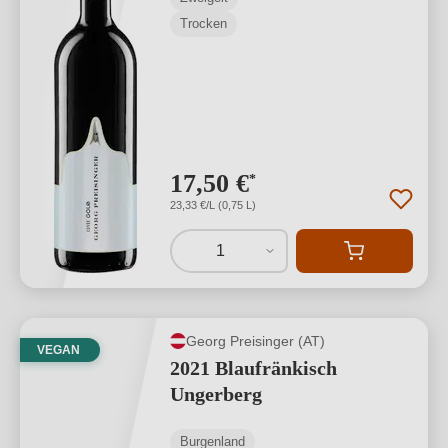
Trocken
17,50 €
*
23,33 €/L (0,75 L)
1
Georg Preisinger (AT)
VEGAN
2021 Blaufränkisch
Ungerberg
Burgenland