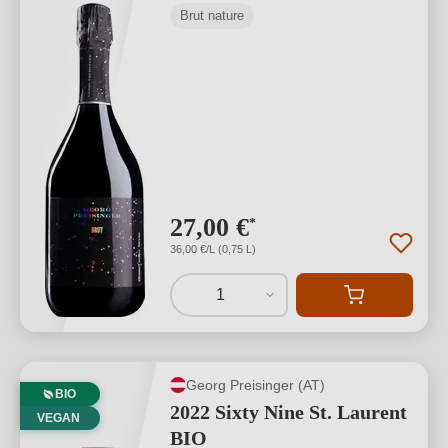
Brut nature
27,00 €
*
36,00 €/L (0,75 L)
1
Georg Preisinger (AT)
BIO
2022 Sixty Nine St. Laurent
VEGAN
BIO