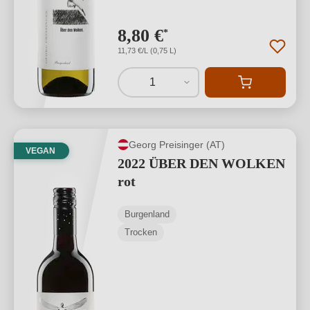
8,80 €
*
11,73 €/L (0,75 L)
1
Georg Preisinger (AT)
VEGAN
2022 ÜBER DEN WOLKEN
rot
Burgenland
Trocken