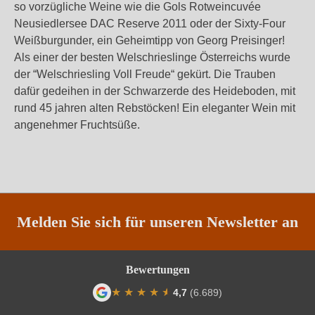
so vorzügliche Weine wie die Gols Rotweincuvée
Neusiedlersee DAC Reserve 2011 oder der Sixty-Four
Weißburgunder, ein Geheimtipp von Georg Preisinger!
Als einer der besten Welschrieslinge Österreichs wurde
der “Welschriesling Voll Freude“ gekürt. Die Trauben
dafür gedeihen in der Schwarzerde des Heideboden, mit
rund 45 jahren alten Rebstöcken! Ein eleganter Wein mit
angenehmer Fruchtsüße.
Melden Sie sich für unseren Newsletter an
Bewertungen
★
★
★
★
★
★
4,7
(6.689)
Durchschnittliche Bewertung von 4.7 von