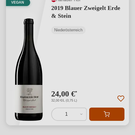
VEGAN
2019 Blauer Zweigelt Erde
& Stein
Niederösterreich
24,00 €
*
32,00 €/L (0,75 L)
1