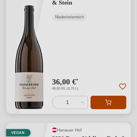
& Stein
Niederösterreich
36,00 €
*
48,00 €/L (0,75 L)
1
Hanauer Hof
VEGAN