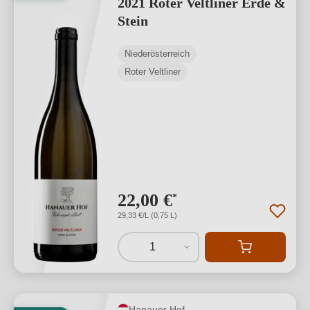
2021 Roter Veltliner Erde &
Stein
Niederösterreich
Roter Veltliner
22,00 €
*
29,33 €/L (0,75 L)
1
Hanauer Hof