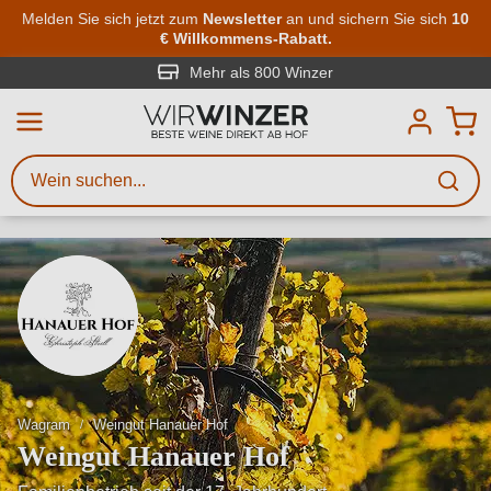
Zum Hauptinhalt springen
Melden Sie sich jetzt zum
Newsletter
an und sichern Sie sich
10
€ Willkommens-Rabatt.
Weinsuche
Mindestens 3 Zeichen eingeben
Mehr als 800 Winzer
Beschreiben Sie, welchen Wein
Sie suchen – ob nach Geschmack,
Anlass, Weinnamen, Rebsorte,
Region, Winzer oder anderen
Kriterien.
Wagram
Weingut Hanauer Hof
Weingut Hanauer Hof
Familienbetrieb seit der 17. Jahrhundert
Im Einklang mit der Natur entstehen puristische &amp;