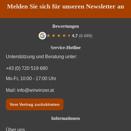
Melden Sie sich für unseren Newsletter an
Bewertungen
★
★
★
★
★
★
4,7
(6.689)
Durchschnittliche Bewertung von 4.7 von
Service-Hotline
Unterstützung und Beratung unter:
+43 (0) 720 519 680
Mo-Fr, 10:00 - 17:00 Uhr
Mail:
info@wirwinzer.at
Vom Vertrag zurücktreten
Informationen
Über uns