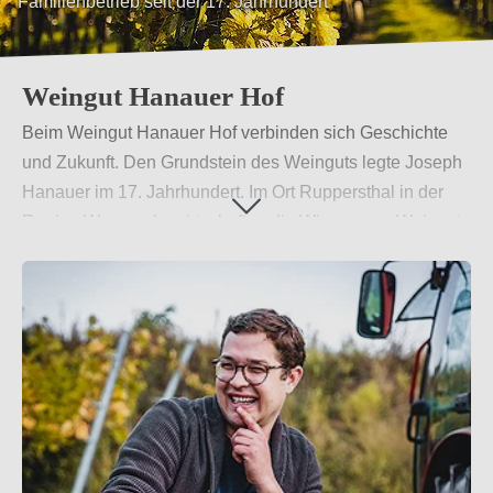
ehrliche Weine, mit einer ungeschliffenen &amp;
dynamischen Persönlichkeit.
Weingut Hanauer Hof
Beim Weingut Hanauer Hof verbinden sich Geschichte
und Zukunft. Den Grundstein des Weinguts legte Joseph
Hanauer im 17. Jahrhundert. Im Ort Ruppersthal in der
Region Wagram bewirtschaften die Winzer vom Weingut
Hanauer Hof heute fünf Hektar Fläche. Alles geschieht in
sorgfältiger Handarbeit und in biologischem Anbau.
Dabei setzt Winzer Christoph Strell in seinem
Familienbetrieb auf Biodiversität und naturnahe
Weingärten, um hier Klasse statt Masse zu produzieren.
Manche der alten Reben treiben ihre Wurzeln bis zu 20
Meter
Weiterlesen
→